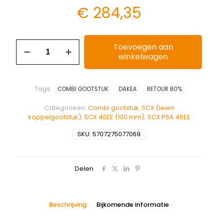
€
284,35
Toevoegen aan
winkelwagen
Tags:
COMBI GOOTSTUK
DAKEA
RETOUR 80%
Categorieën:
Combi gootstuk
,
SCX (leien
koppelgootstuk)
,
SCX 46EE (100 mm)
,
SCX P6A 46EE
SKU:
5707275077069
Delen
Beschrijving
Bijkomende informatie