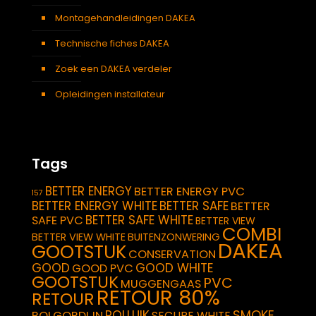
Montagehandleidingen DAKEA
Technische fiches DAKEA
Zoek een DAKEA verdeler
Opleidingen installateur
Tags
BETTER ENERGY
BETTER ENERGY PVC
157
BETTER ENERGY WHITE
BETTER SAFE
BETTER
BETTER SAFE WHITE
SAFE PVC
BETTER VIEW
COMBI
BETTER VIEW WHITE
BUITENZONWERING
DAKEA
GOOTSTUK
CONSERVATION
GOOD
GOOD WHITE
GOOD PVC
GOOTSTUK
PVC
MUGGENGAAS
RETOUR 80%
RETOUR
SMOKE
ROLLUIK
ROLGORDIJN
SECURE WHITE