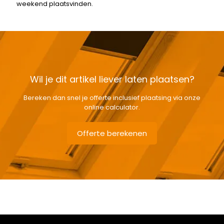
weekend plaatsvinden.
Wil je dit artikel liever laten plaatsen?
Bereken dan snel je offerte inclusief plaatsing via onze
online calculator.
Offerte berekenen
Gewicht
3,7 kg
Afmetingen doos
143 × 50 × 12 cm
Afmeting dakraam
94 x 140 cm – P8A