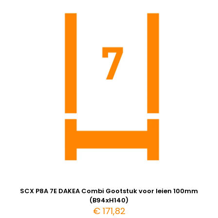
SCX P8A 7E DAKEA Combi Gootstuk voor leien 100mm
(B94xH140)
€
171,82