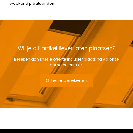
weekend plaatsvinden.
Wil je dit artikel liever laten plaatsen?
Bereken dan snel je offerte inclusief plaatsing via onze
online calculator.
Offerte berekenen
Gewicht
6,5 kg
Afmetingen doos
168 × 38 × 12 cm