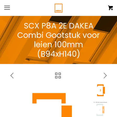
SCX P8A 2E DAKEA
Combi Gootstuk voor
leien 100mm
(B94xH140)