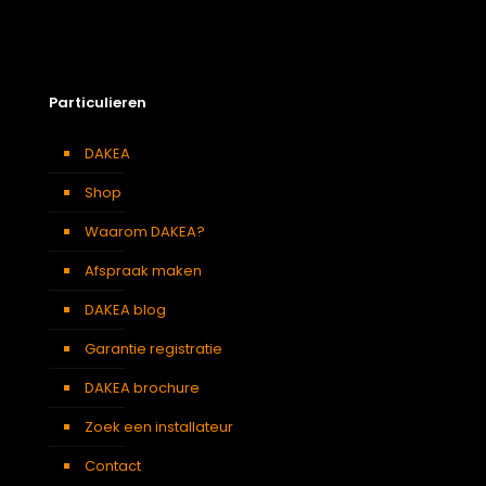
Afmeting dakraam
94 x 140 cm – P8A
Soort dakbedekking
Leien
Particulieren
DAKEA
Shop
Waarom DAKEA?
Afspraak maken
DAKEA blog
Garantie registratie
DAKEA brochure
Zoek een installateur
Contact