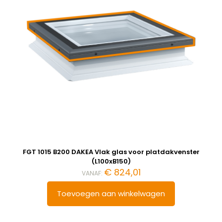
FGT 1015 B200 DAKEA Vlak glas voor platdakvenster
(L100xB150)
€
824,01
VANAF:
Toevoegen aan winkelwagen