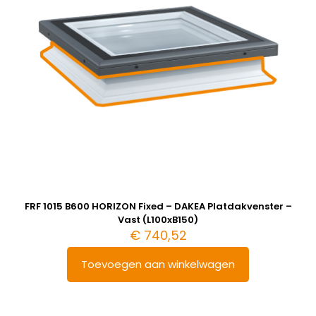
FRF 1015 B600 HORIZON Fixed – DAKEA Platdakvenster –
Vast (L100xB150)
€
740,52
Toevoegen aan winkelwagen