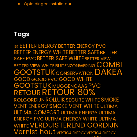
Opleidingen installateur
Tags
BETTER ENERGY
BETTER ENERGY PVC
157
BETTER ENERGY WHITE
BETTER SAFE
BETTER
BETTER SAFE WHITE
SAFE PVC
BETTER VIEW
COMBI
BETTER VIEW WHITE
BUITENZONWERING
DAKEA
GOOTSTUK
CONSERVATION
GOOD
GOOD WHITE
GOOD PVC
GOOTSTUK
PVC
MUGGENGAAS
RETOUR 80%
RETOUR
SMOKE
ROLLUIK
ROLGORDIJN
SECURE WHITE
VENT ENERGY
SMOKE VENT WHITE
ULTIMA
ULTIMA COMFORT
ULTIMA ENERGY
ULTIMA
ULTIMA
ENERGY PVC
ULTIMA ENERGY WHITE
VERDUISTEREND GORDIJN
WHITE
Vernist hout
VERTICA ENERGY
VERTICA ENERGY