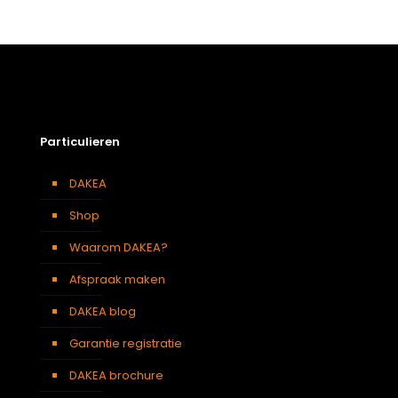
Afmetingen doos
140 × 8 × 17 cm
Afmetingen
100 x 150 cm 1015
platdakvenster
Berging
,
Dressing
,
Eetkamer
,
Zolder
,
Badkamer
,
Soort kamer
Slaapkamer
,
Gang
,
Garage
,
Particulieren
Kantoor
,
Keuken
,
Traphal
,
Woonkamer
DAKEA
Shop
Waarom DAKEA?
Afspraak maken
DAKEA blog
Garantie registratie
DAKEA brochure