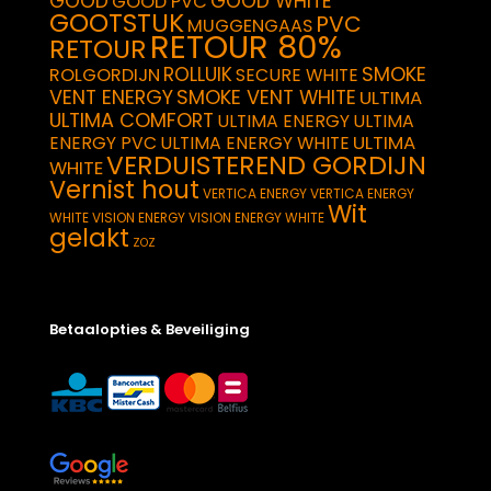
GOOD
GOOD WHITE
GOOD PVC
GOOTSTUK
PVC
MUGGENGAAS
RETOUR 80%
RETOUR
SMOKE
ROLLUIK
ROLGORDIJN
SECURE WHITE
VENT ENERGY
SMOKE VENT WHITE
ULTIMA
ULTIMA COMFORT
ULTIMA ENERGY
ULTIMA
ULTIMA
ENERGY PVC
ULTIMA ENERGY WHITE
VERDUISTEREND GORDIJN
WHITE
Vernist hout
VERTICA ENERGY
VERTICA ENERGY
Wit
WHITE
VISION ENERGY
VISION ENERGY WHITE
gelakt
ZOZ
Betaalopties & Beveiliging