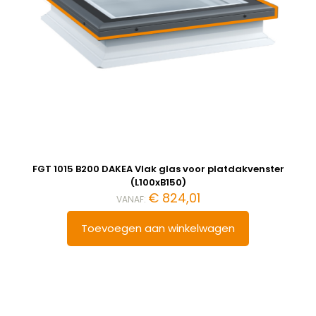
FGT 1015 B200 DAKEA Vlak glas voor platdakvenster
(L100xB150)
€
824,01
VANAF:
Toevoegen aan winkelwagen