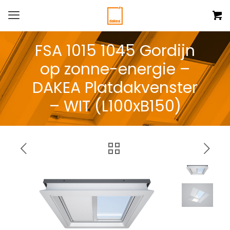
FSA 1015 1045 Gordijn
op zonne-energie –
DAKEA Platdakvenster
– WIT (L100xB150)