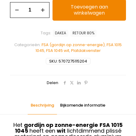
Toevoegen aan
winkelwagen
Tags:
DAKEA
RETOUR 80%
Categorieën:
FSA (gordijn op zonne-energie)
,
FSA 1015
1045
,
FSA 1045 wit
,
Platdakvenster
SKU:
5707275115204
Delen
Beschrijving
Bijkomende informatie
Het
gordijn op zonne-energie
FSA 1015
1045
heeft een
wit
lichtdimmend plissé