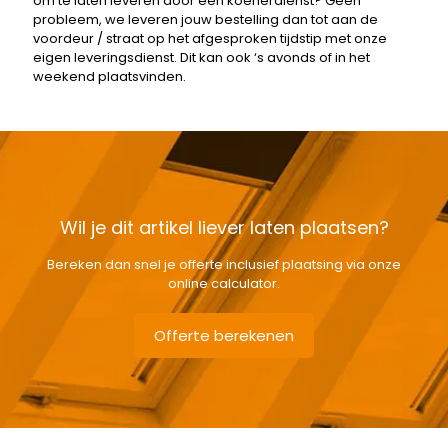
om te laten leveren door een koerierdienst? Geen
probleem, we leveren jouw bestelling dan tot aan de
voordeur / straat op het afgesproken tijdstip met onze
eigen leveringsdienst. Dit kan ook ‘s avonds of in het
weekend plaatsvinden.
Wil je dit artikel liever laten plaatsen?
Bereken dan snel je offerte inclusief plaatsing via onze
online calculator.
Offerte berekenen
Gewicht
3,60 kg