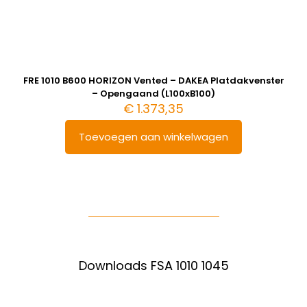
FRE 1010 B600 HORIZON Vented – DAKEA Platdakvenster
– Opengaand (L100xB100)
€
1.373,35
Toevoegen aan winkelwagen
Downloads FSA 1010 1045