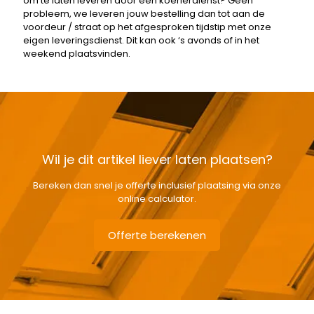
om te laten leveren door een koerierdienst? Geen
probleem, we leveren jouw bestelling dan tot aan de
voordeur / straat op het afgesproken tijdstip met onze
eigen leveringsdienst. Dit kan ook ‘s avonds of in het
weekend plaatsvinden.
Wil je dit artikel liever laten plaatsen?
Bereken dan snel je offerte inclusief plaatsing via onze
online calculator.
Offerte berekenen
Gewicht
3,12 kg