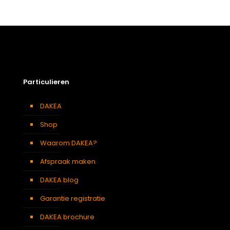
Afmetingen doos
119 × 8 × 17 cm
Afmetingen
100 x 100 cm 1010
platdakvenster
Berging
,
Dressing
,
Eetkamer
,
Zolder
,
Badkamer
,
Soort kamer
Slaapkamer
,
Gang
,
Garage
,
Particulieren
Kantoor
,
Keuken
,
Traphal
,
Woonkamer
DAKEA
Shop
Waarom DAKEA?
Afspraak maken
DAKEA blog
Garantie registratie
DAKEA brochure