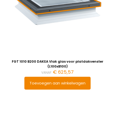
FGT 1010 B200 DAKEA Vlak glas voor platdakvenster
(L100xB100)
€
625,57
VANAF:
Toevoegen aan winkelwagen