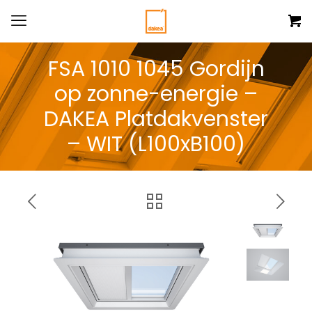
FSA 1010 1045 Gordijn
op zonne-energie –
DAKEA Platdakvenster
– WIT (L100xB100)