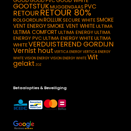
GOOD
GOOD WHITE
GOOD PVC
GOOTSTUK
PVC
MUGGENGAAS
RETOUR 80%
RETOUR
SMOKE
ROLLUIK
ROLGORDIJN
SECURE WHITE
VENT ENERGY
SMOKE VENT WHITE
ULTIMA
ULTIMA COMFORT
ULTIMA ENERGY
ULTIMA
ULTIMA
ENERGY PVC
ULTIMA ENERGY WHITE
VERDUISTEREND GORDIJN
WHITE
Vernist hout
VERTICA ENERGY
VERTICA ENERGY
Wit
WHITE
VISION ENERGY
VISION ENERGY WHITE
gelakt
ZOZ
Betaalopties & Beveiliging