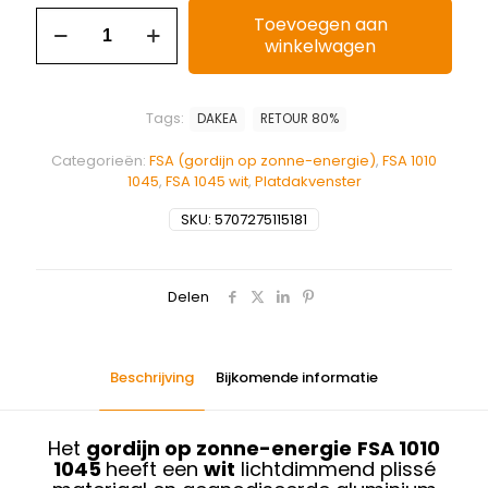
Toevoegen aan
winkelwagen
Tags:
DAKEA
RETOUR 80%
Categorieën:
FSA (gordijn op zonne-energie)
,
FSA 1010
1045
,
FSA 1045 wit
,
Platdakvenster
SKU:
5707275115181
Delen
Beschrijving
Bijkomende informatie
Het
gordijn op zonne-energie
FSA 1010
1045
heeft een
wit
lichtdimmend plissé