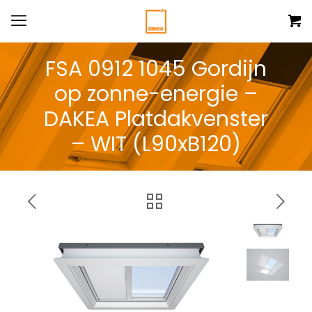
FSA 0912 1045 Gordijn
op zonne-energie –
DAKEA Platdakvenster
– WIT (L90xB120)