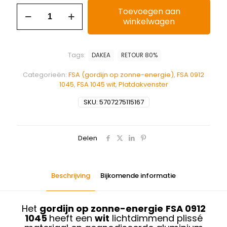
Toevoegen aan
winkelwagen
Tags:
DAKEA
RETOUR 80%
Categorieën:
FSA (gordijn op zonne-energie)
,
FSA 0912
1045
,
FSA 1045 wit
,
Platdakvenster
SKU:
5707275115167
Delen
Beschrijving
Bijkomende informatie
Het
gordijn op zonne-energie
FSA 0912
1045
heeft een
wit
lichtdimmend plissé