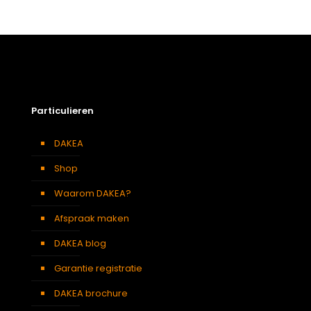
Afmetingen doos
119 × 8 × 17 cm
Afmetingen
90 x 120 cm 0912
platdakvenster
Berging
,
Dressing
,
Eetkamer
,
Zolder
,
Badkamer
,
Soort kamer
Slaapkamer
,
Gang
,
Garage
,
Particulieren
Kantoor
,
Keuken
,
Traphal
,
Woonkamer
DAKEA
Shop
Waarom DAKEA?
Afspraak maken
DAKEA blog
Garantie registratie
DAKEA brochure