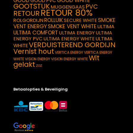
GOOD
GOOD WHITE
GOOD PVC
GOOTSTUK
PVC
MUGGENGAAS
RETOUR 80%
RETOUR
SMOKE
ROLLUIK
ROLGORDIJN
SECURE WHITE
VENT ENERGY
SMOKE VENT WHITE
ULTIMA
ULTIMA COMFORT
ULTIMA ENERGY
ULTIMA
ULTIMA
ENERGY PVC
ULTIMA ENERGY WHITE
VERDUISTEREND GORDIJN
WHITE
Vernist hout
VERTICA ENERGY
VERTICA ENERGY
Wit
WHITE
VISION ENERGY
VISION ENERGY WHITE
gelakt
ZOZ
Betaalopties & Beveiliging