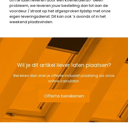
om te laten leveren door een koerierdienst? Geen
probleem, we leveren jouw bestelling dan tot aan de
voordeur / straat op het afgesproken tijdstip met onze
eigen leveringsdienst. Dit kan ook ‘s avonds of in het
weekend plaatsvinden.
Wil je dit artikel liever laten plaatsen?
Bereken dan snel je offerte inclusief plaatsing via onze
online calculator.
Offerte berekenen
Gewicht
3,11 kg