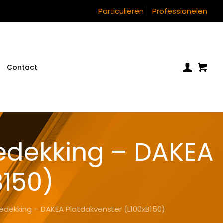
Particulieren
Professionelen
Contact
bedekking – DAKEA
B150)
bedekking – DAKEA Platdakvenster (L100xB150)