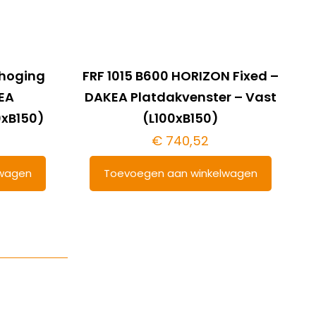
rhoging
FRF 1015 B600 HORIZON Fixed –
KEA
DAKEA Platdakvenster – Vast
0xB150)
(L100xB150)
€
740,52
lwagen
Toevoegen aan winkelwagen