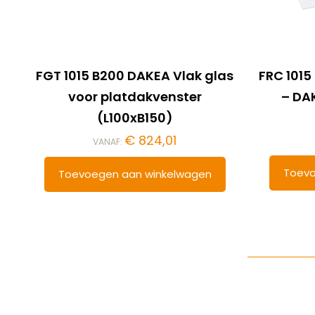
FGT 1015 B200 DAKEA Vlak glas
FRC 1015
voor platdakvenster
– DA
(L100xB150)
€
824,01
VANAF:
Toevo
Toevoegen aan winkelwagen