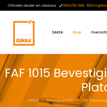
Officiële dealer en adviseur
0800/82 888
info@ikw
DAKEA
Shop
Overzich
FAF 1015 Bevesti
Plat
DAKEA
Platdakvenster
FAF (bevestig