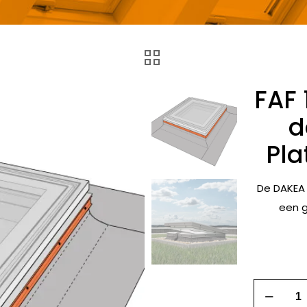
FAF 
d
Pla
De DAKEA 
een g