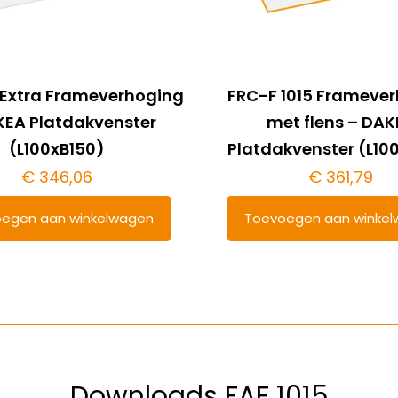
 Extra Frameverhoging
FRC-F 1015 Frameve
KEA Platdakvenster
met flens – DA
(L100xB150)
Platdakvenster (L10
€
346,06
€
361,79
egen aan winkelwagen
Toevoegen aan winke
Downloads FAF 1015