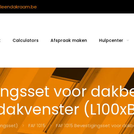
ileendakraam.be
t
Calculators
Afspraak maken
Hulpcenter
gingsset voor dak
dakvenster (L100x
ingsset)
FAF 1015
FAF 1015 Bevestigingsset voor dak