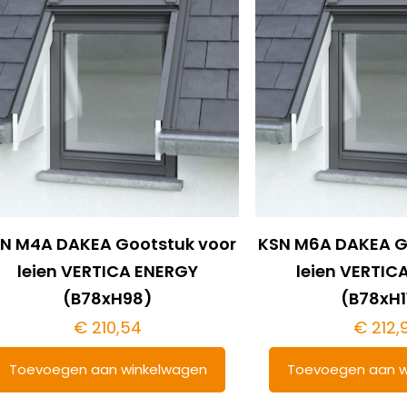
N M4A DAKEA Gootstuk voor
KSN M6A DAKEA G
leien VERTICA ENERGY
leien VERTIC
(B78xH98)
(B78xH1
€
210,54
€
212,
Toevoegen aan winkelwagen
Toevoegen aan w