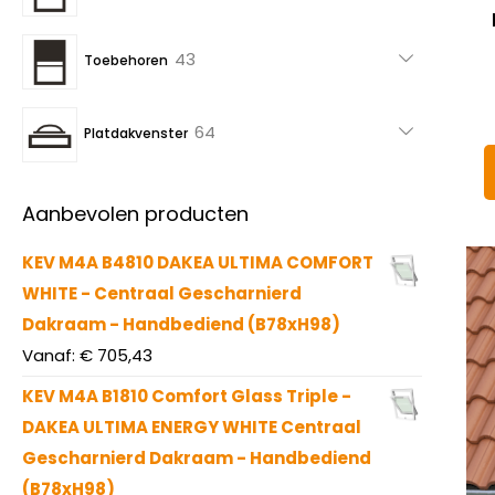
producten
43
43
Toebehoren
producten
64
64
Platdakvenster
producten
Aanbevolen producten
KEV M4A B4810 DAKEA ULTIMA COMFORT
WHITE - Centraal Gescharnierd
Dakraam - Handbediend (B78xH98)
Vanaf:
€
705,43
KEV M4A B1810 Comfort Glass Triple -
DAKEA ULTIMA ENERGY WHITE Centraal
Gescharnierd Dakraam - Handbediend
(B78xH98)