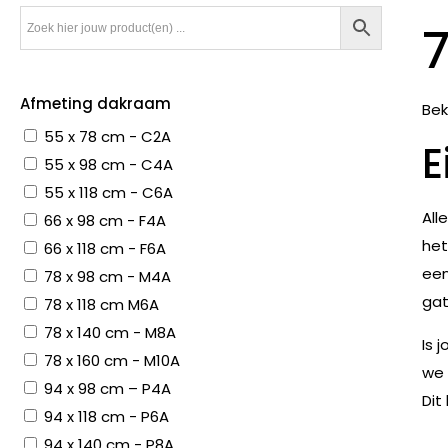
Afmeting dakraam
Bek
55 x 78 cm - C2A
E
55 x 98 cm - C4A
55 x 118 cm - C6A
All
66 x 98 cm - F4A
het
66 x 118 cm - F6A
een
78 x 98 cm - M4A
gat
78 x 118 cm M6A
78 x 140 cm - M8A
Is 
78 x 160 cm - M10A
we 
94 x 98 cm – P4A
Dit
94 x 118 cm - P6A
94 x 140 cm - P8A