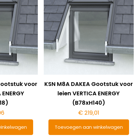
ootstuk voor
KSN M8A DAKEA Gootstuk voor
A ENERGY
leien VERTICA ENERGY
18)
(B78xH140)
96
€
219,01
inkelwagen
Toevoegen aan winkelwagen