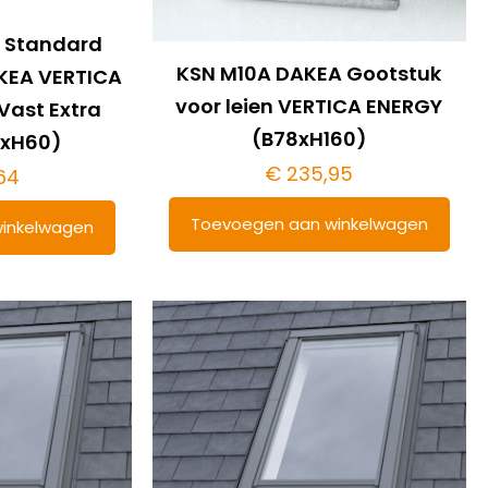
0 Standard
KSN M10A DAKEA Gootstuk
AKEA VERTICA
voor leien VERTICA ENERGY
Vast Extra
(B78xH160)
xH60)
€
235,95
64
Toevoegen aan winkelwagen
inkelwagen