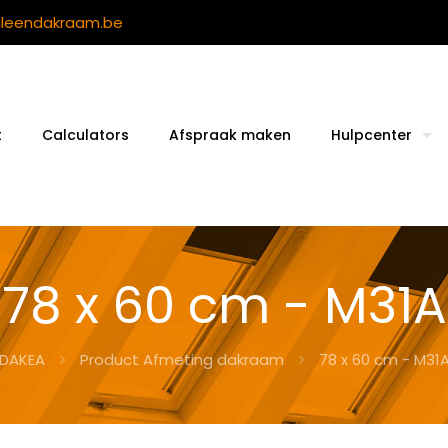
ileendakraam.be
t
Calculators
Afspraak maken
Hulpcenter
78 x 60 cm - M31A
DAKEA
Product Afmeting dakraam
78 x 60 cm - M31