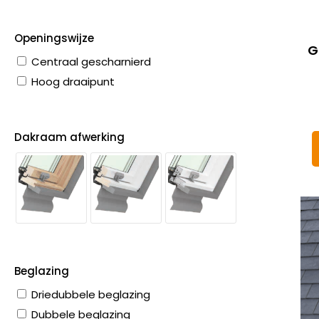
Openingswijze
G
Centraal gescharnierd
Hoog draaipunt
Dakraam afwerking
Beglazing
Driedubbele beglazing
Dubbele beglazing