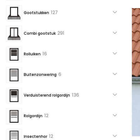
producten
127
127
Gootstukken
producten
291
291
Combi gootstuk
producten
16
16
Rolluiken
producten
6
6
Buitenzonwering
producten
136
136
Verduisterend rolgordijn
producten
12
12
Rolgordijn
producten
12
12
Insectenhor