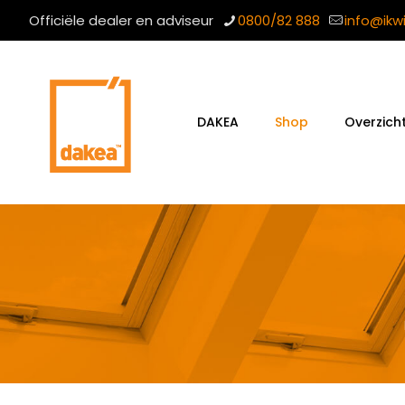
Officiële dealer en adviseur
0800/82 888
info@ikw
DAKEA
Shop
Overzich