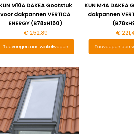
KUN M10A DAKEA Gootstuk
KUN M4A DAKEA G
voor dakpannen VERTICA
dakpannen VERT
ENERGY (B78xH160)
(B78xH
€
252,89
€
221,
Toevoegen aan winkelwagen
Toevoegen aan w