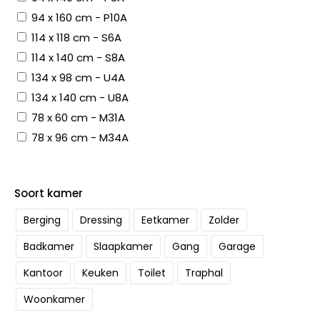
94 x 160 cm - P10A
114 x 118 cm - S6A
114 x 140 cm - S8A
134 x 98 cm - U4A
134 x 140 cm - U8A
78 x 60 cm - M31A
78 x 96 cm - M34A
Soort kamer
Berging
Dressing
Eetkamer
Zolder
Badkamer
Slaapkamer
Gang
Garage
Kantoor
Keuken
Toilet
Traphal
Woonkamer