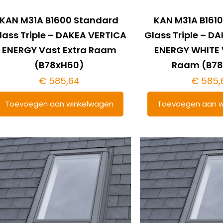
KAN M31A B1600 Standard
KAN M31A B161
lass Triple – DAKEA VERTICA
Glass Triple – D
ENERGY Vast Extra Raam
ENERGY WHITE 
(B78xH60)
Raam (B78
€
585,64
€
585,
Toevoegen aan winkelwagen
Toevoegen aan w