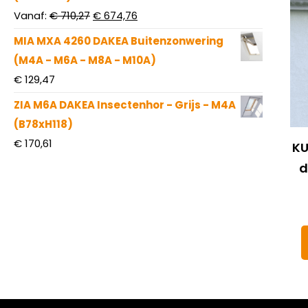
Oorspronkelijke
Huidige
Vanaf:
€
710,27
€
674,76
prijs
prijs
MIA MXA 4260 DAKEA Buitenzonwering
was:
is:
(M4A - M6A - M8A - M10A)
€ 710,27.
€ 674,76.
€
129,47
ZIA M6A DAKEA Insectenhor - Grijs - M4A
(B78xH118)
€
170,61
KU
d