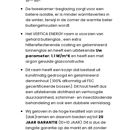
15°- 55°.
De tweekamer-beglazing zorgt voor een
betere isolatie, er is minder warmteverlies in
de winter, terwijl in de zomer de warmte beter
buitengehouden wordt.
Het VERTICA ENERGY raam is voorzien van
gehard buitenglas , een extra
hittereflecterende coating en gelamineerd
binnenglas en heeft een uitstekende
Uw
parameter: 1.1 W/m²K
en heeft een met
argon gevulde glasconstructie.
Dit raam heeft een kozijn dat bestaat uit
kunstmatig gedroogd en gelamineerd
dennenhout ( 100% afkomstig uit FSC
gecertificeerde bossen). Dit hout heeft dus
een uitstekende dichtheid en verhoogde
duurzaamheid, schimmel- en insectdodende
behandeling en ook een dubbele vernislaag.
Wij geloven in de hoge kwaliteit van onze
(dak)ramen en daarom bieden wij tot
20
JAAR GARANTIE
(10+10 JAAR). Dit is dus de
langste garantie op de markt en dit zonder