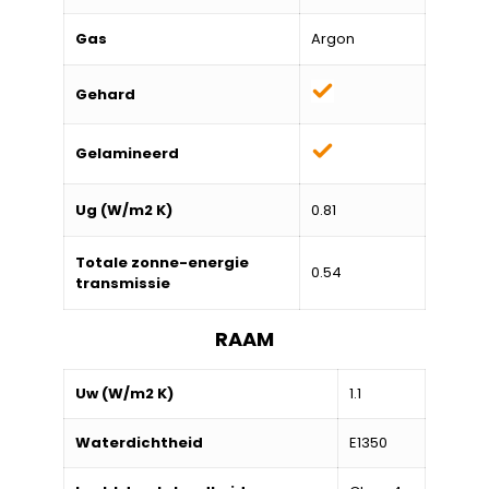
Gas
Argon
Gehard
Gelamineerd
Ug (W/m2 K)
0.81
Totale zonne-energie
0.54
transmissie
RAAM
Uw (W/m2 K)
1.1
Waterdichtheid
E1350