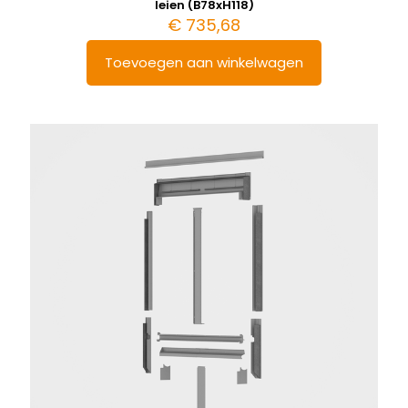
leien (B78xH118)
€
735,68
Toevoegen aan winkelwagen