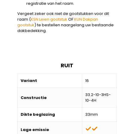
registratie van het raam.
Vergeet zeker ook niet de gootstukken voor dit
raam (
KSN Leien gootstuk
OF
KUN Dakpan
gootstuk
) te bestellen naargelang uw bestaande
dakbedekking.
RUIT
Variant
16
33.2-10-3HS-
Constructie
10-4H
Dikte beglazing
33mm
Lage emissie