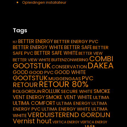
Opleidingen installateur
Tags
BETTER ENERGY
BETTER ENERGY PVC
157
BETTER ENERGY WHITE
BETTER SAFE
BETTER
BETTER SAFE WHITE
SAFE PVC
BETTER VIEW
COMBI
BETTER VIEW WHITE
BUITENZONWERING
DAKEA
GOOTSTUK
CONSERVATION
GOOD
GOOD WHITE
GOOD PVC
GOOTSTUK
PVC
MUGGENGAAS
RETOUR 80%
RETOUR
SMOKE
ROLLUIK
ROLGORDIJN
SECURE WHITE
VENT ENERGY
SMOKE VENT WHITE
ULTIMA
ULTIMA COMFORT
ULTIMA ENERGY
ULTIMA
ULTIMA
ENERGY PVC
ULTIMA ENERGY WHITE
VERDUISTEREND GORDIJN
WHITE
Vernist hout
VERTICA ENERGY
VERTICA ENERGY