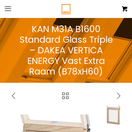
KAN M31A B1600
Standard Glass Triple
– DAKEA VERTICA
ENERGY Vast Extra
Raam (B78xH60)