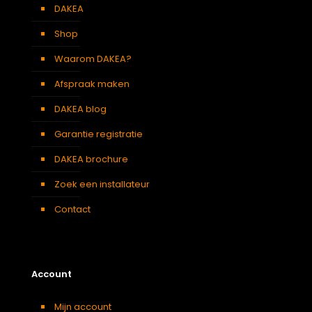
Berging
,
Dressing
,
Eetkamer
,
DAKEA
Soort kamer
Zolder
,
Slaapkamer
,
Garage
,
Shop
Kantoor
,
Keuken
,
Woonkamer
Waarom DAKEA?
Afspraak maken
DAKEA blog
Garantie registratie
DAKEA brochure
Zoek een installateur
Contact
Account
Mijn account