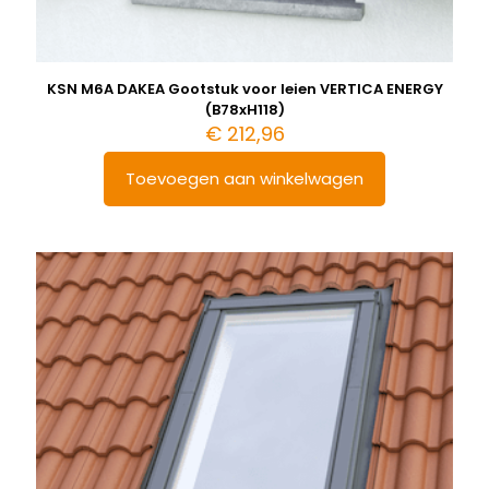
KSN M6A DAKEA Gootstuk voor leien VERTICA ENERGY
(B78xH118)
€
212,96
Toevoegen aan winkelwagen