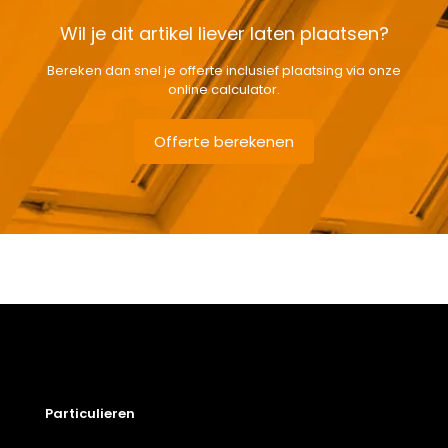
Wil je dit artikel liever laten plaatsen?
Bereken dan snel je offerte inclusief plaatsing via onze
online calculator.
Offerte berekenen
Gewicht
32,2 kg
Afmetingen doos
104 × 68 × 15 cm
78 x 98 cm – M4A
,
78 x 118 cm
M6A
,
78 x 140 cm – M8A
,
78 x
Afmeting dakraam
160 cm – M10A
,
78 x 60 cm –
M31A
Beglazing
Driedubbele beglazing
Particulieren
Dakraam afwerking
Vernist houten dakraam