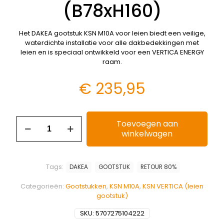
(B78xH160)
Het DAKEA gootstuk KSN M10A voor leien biedt een veilige,
waterdichte installatie voor alle dakbedekkingen met
leien en is speciaal ontwikkeld voor een VERTICA ENERGY
raam.
€
235,95
Toevoegen aan
winkelwagen
Tags:
DAKEA
GOOTSTUK
RETOUR 80%
Categorieën:
Gootstukken
,
KSN M10A
,
KSN VERTICA (leien
gootstuk)
SKU:
5707275104222