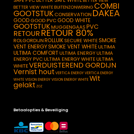
BETTER SAFE WHITE
SAFE PVC
BETTER VIEW
COMBI
BETTER VIEW WHITE
BUITENZONWERING
DAKEA
GOOTSTUK
CONSERVATION
GOOD
GOOD WHITE
GOOD PVC
GOOTSTUK
PVC
MUGGENGAAS
RETOUR 80%
RETOUR
SMOKE
ROLLUIK
ROLGORDIJN
SECURE WHITE
VENT ENERGY
SMOKE VENT WHITE
ULTIMA
ULTIMA COMFORT
ULTIMA ENERGY
ULTIMA
ULTIMA
ENERGY PVC
ULTIMA ENERGY WHITE
VERDUISTEREND GORDIJN
WHITE
Vernist hout
VERTICA ENERGY
VERTICA ENERGY
Wit
WHITE
VISION ENERGY
VISION ENERGY WHITE
gelakt
ZOZ
Betaalopties & Beveiliging