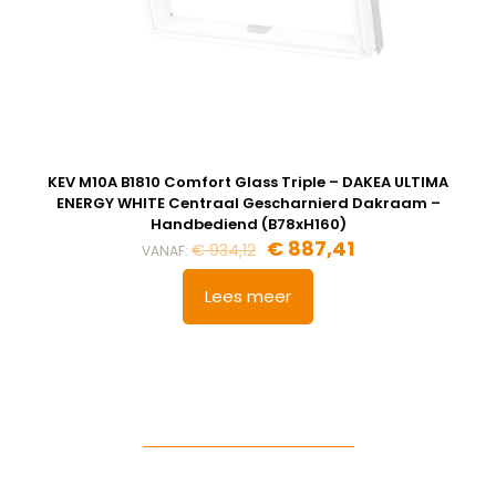
KEV M10A B1810 Comfort Glass Triple – DAKEA ULTIMA
ENERGY WHITE Centraal Gescharnierd Dakraam –
Handbediend (B78xH160)
€
887,41
€
934,12
VANAF:
Lees meer