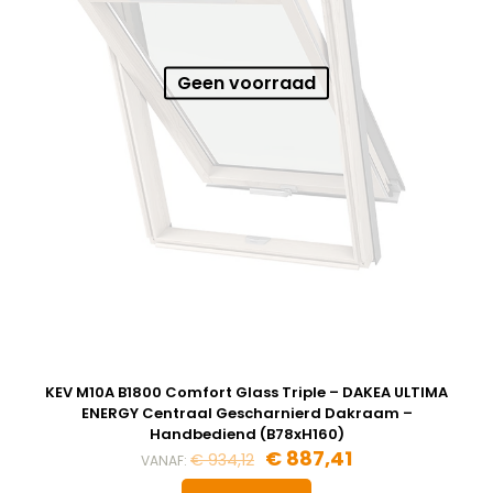
Geen voorraad
KEV M10A B1800 Comfort Glass Triple – DAKEA ULTIMA
ENERGY Centraal Gescharnierd Dakraam –
Handbediend (B78xH160)
€
887,41
€
934,12
VANAF: