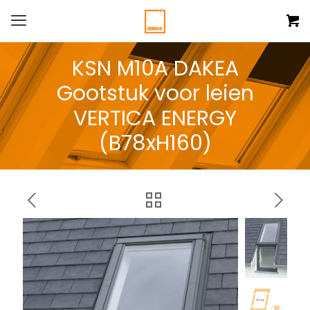
KSN M10A DAKEA
Gootstuk voor leien
VERTICA ENERGY
(B78xH160)