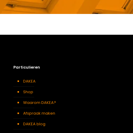
Gewicht
8 kg
Afmetingen doos
189 × 38 × 12 cm
78 x 160 cm – M10A
,
78 x 60
Afmeting dakraam
cm – M31A
,
78 x 96 cm –
M34A
Soort dakbedekking
Leien
Particulieren
DAKEA
Shop
Waarom DAKEA?
Afspraak maken
DAKEA blog