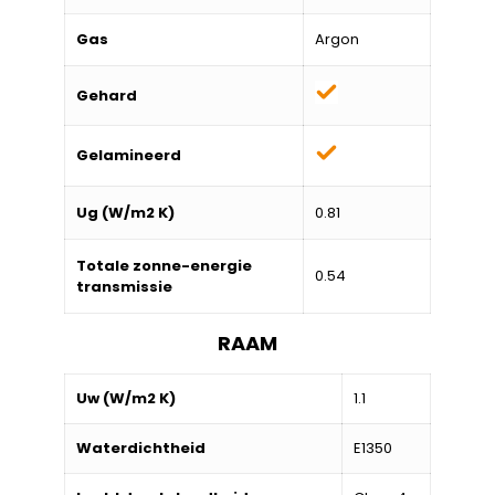
Gas
Argon
Gehard
Gelamineerd
Ug (W/m2 K)
0.81
Totale zonne-energie
0.54
transmissie
RAAM
Uw (W/m2 K)
1.1
Waterdichtheid
E1350