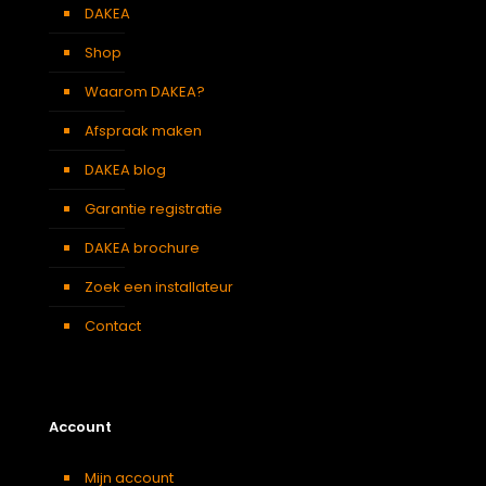
Berging
,
Dressing
,
Eetkamer
,
DAKEA
Soort kamer
Zolder
,
Slaapkamer
,
Garage
,
Shop
Kantoor
,
Keuken
,
Woonkamer
Waarom DAKEA?
Afspraak maken
DAKEA blog
Garantie registratie
DAKEA brochure
Zoek een installateur
Contact
Account
Mijn account