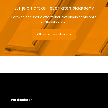
Wil je dit artikel liever laten plaatsen?
Bereken dan snel je offerte inclusief plaatsing via onze
online calculator.
Offerte berekenen
Gewicht
38,2 kg
Afmetingen doos
104 × 80 × 15 cm
78 x 98 cm – M4A
,
78 x 118 cm
M6A
,
78 x 140 cm – M8A
,
78 x
Afmeting dakraam
160 cm – M10A
,
78 x 96 cm –
M34A
Beglazing
Driedubbele beglazing
Particulieren
Dakraam afwerking
Vernist houten dakraam