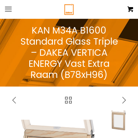
KAN M34A B1600
Standard Glass Triple
– DAKEA VERTICA
ENERGY Vast Extra
Raam (B78xH96)