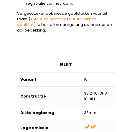
registratie van het raam.
Vergeet zeker ook niet de gootstukken voor dit
raam (
KSN Leien gootstuk
OF
KUN Dakpan
gootstuk
) te bestellen naargelang uw bestaande
dakbedekking.
RUIT
Variant
16
33.2-10-3HS-
Constructie
10-4H
Dikte beglazing
33mm
Lage emissie