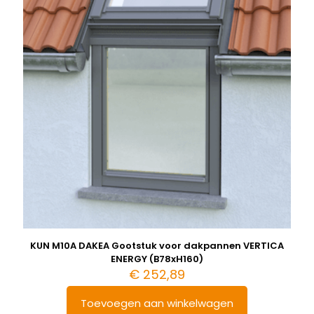
KUN M10A DAKEA Gootstuk voor dakpannen VERTICA
ENERGY (B78xH160)
€
252,89
Toevoegen aan winkelwagen