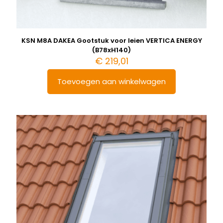
KSN M8A DAKEA Gootstuk voor leien VERTICA ENERGY
(B78xH140)
€
219,01
Toevoegen aan winkelwagen