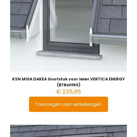
KSN M10A DAKEA Gootstuk voor leien VERTICA ENERGY
(B78xH160)
€
235,95
Toevoegen aan winkelwagen