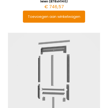
leien (B78xH140)
€
746,57
Toevoegen aan winkelwagen