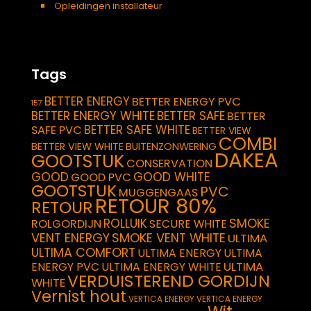
Opleidingen installateur
Tags
BETTER ENERGY
BETTER ENERGY PVC
157
BETTER ENERGY WHITE
BETTER SAFE
BETTER
BETTER SAFE WHITE
SAFE PVC
BETTER VIEW
COMBI
BETTER VIEW WHITE
BUITENZONWERING
DAKEA
GOOTSTUK
CONSERVATION
GOOD
GOOD WHITE
GOOD PVC
GOOTSTUK
PVC
MUGGENGAAS
RETOUR 80%
RETOUR
SMOKE
ROLLUIK
ROLGORDIJN
SECURE WHITE
VENT ENERGY
SMOKE VENT WHITE
ULTIMA
ULTIMA COMFORT
ULTIMA ENERGY
ULTIMA
ULTIMA
ENERGY PVC
ULTIMA ENERGY WHITE
VERDUISTEREND GORDIJN
WHITE
Vernist hout
VERTICA ENERGY
VERTICA ENERGY