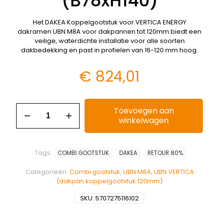
(B78xH140)
Het DAKEA Koppelgootstuk voor VERTICA ENERGY
dakramen UBN M8A voor dakpannen tot 120mm biedt een
veilige, waterdichte installatie voor alle soorten
dakbedekking en past in profielen van 16-120 mm hoog.
€
824,01
Toevoegen aan
winkelwagen
Tags:
COMBI GOOTSTUK
DAKEA
RETOUR 80%
Categorieën:
Combi gootstuk
,
UBN M8A
,
UBN VERTICA
(dakpan koppelgootstuk 120mm)
SKU:
5707275116102