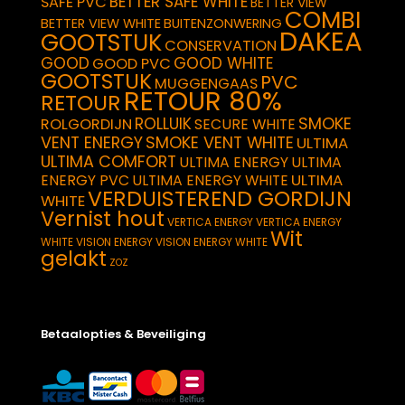
BETTER SAFE WHITE
SAFE PVC
BETTER VIEW
COMBI
BETTER VIEW WHITE
BUITENZONWERING
DAKEA
GOOTSTUK
CONSERVATION
GOOD
GOOD WHITE
GOOD PVC
GOOTSTUK
PVC
MUGGENGAAS
RETOUR 80%
RETOUR
SMOKE
ROLLUIK
ROLGORDIJN
SECURE WHITE
VENT ENERGY
SMOKE VENT WHITE
ULTIMA
ULTIMA COMFORT
ULTIMA ENERGY
ULTIMA
ULTIMA
ENERGY PVC
ULTIMA ENERGY WHITE
VERDUISTEREND GORDIJN
WHITE
Vernist hout
VERTICA ENERGY
VERTICA ENERGY
Wit
WHITE
VISION ENERGY
VISION ENERGY WHITE
gelakt
ZOZ
Betaalopties & Beveiliging