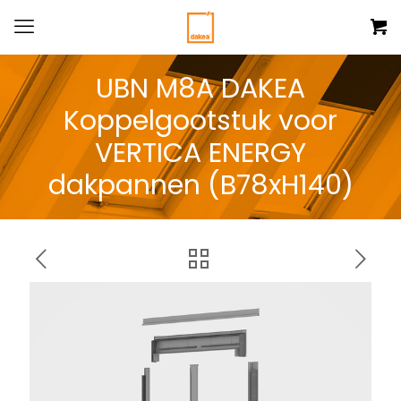
UBN M8A DAKEA
Koppelgootstuk voor
VERTICA ENERGY
dakpannen (B78xH140)