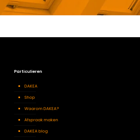
Gewicht
8,6 kg
Afmetingen doos
251 × 50 × 13 cm
Afmeting dakraam
78 x 140 cm – M8A
Soort dakbedekking
Dakpannen
Particulieren
DAKEA
Shop
Waarom DAKEA?
Afspraak maken
DAKEA blog