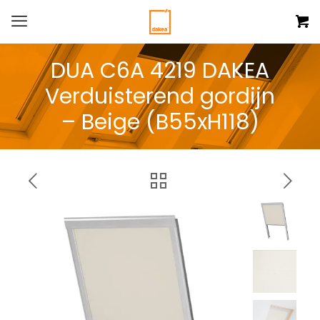
DUA C6A 4219 DAKEA
Verduisterend gordijn
– Beige (B55xH118)