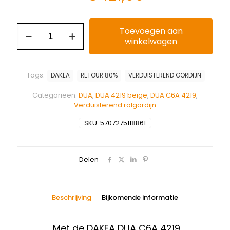
Toevoegen aan
winkelwagen
Tags:
DAKEA
RETOUR 80%
VERDUISTEREND GORDIJN
Categorieën:
DUA
,
DUA 4219 beige
,
DUA C6A 4219
,
Verduisterend rolgordijn
SKU:
5707275118861
Delen
Beschrijving
Bijkomende informatie
Met de DAKEA DUA C6A 4219