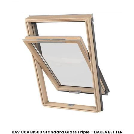
KAV C6A B1500 Standard Glass Triple – DAKEA BETTER