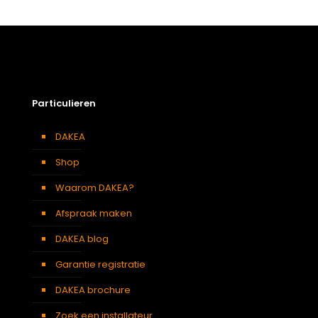
Afmetingen doos
7 × 101 × 11 cm
Afmeting dakraam
55 x 118 cm – C6A
Berging
,
Dressing
,
Eetkamer
,
Zolder
,
Badkamer
,
Soort kamer
Slaapkamer
,
Garage
,
Kantoor
,
Keuken
,
Toilet
,
Particulieren
Woonkamer
Kleur :
DAKEA
Verduisterend
Beige
gordijn
Shop
Waarom DAKEA?
Afspraak maken
DAKEA blog
Garantie registratie
DAKEA brochure
Zoek een installateur