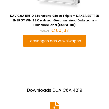
KAV C6A B1510 Standard Glass Triple – DAKEA BETTER
ENERGY WHITE Centraal Gescharnierd Dakraam –
Handbediend (B55xH118)
€
601,37
VANAF:
Toevoegen aan winkelwagen
Downloads DUA C6A 4219