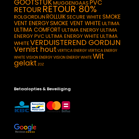
GOOTSTUK
PVC
MUGGENGAAS
RETOUR 80%
RETOUR
SMOKE
ROLLUIK
ROLGORDIJN
SECURE WHITE
VENT ENERGY
SMOKE VENT WHITE
ULTIMA
ULTIMA COMFORT
ULTIMA ENERGY
ULTIMA
ULTIMA
ENERGY PVC
ULTIMA ENERGY WHITE
VERDUISTEREND GORDIJN
WHITE
Vernist hout
VERTICA ENERGY
VERTICA ENERGY
Wit
WHITE
VISION ENERGY
VISION ENERGY WHITE
gelakt
ZOZ
Betaalopties & Beveiliging