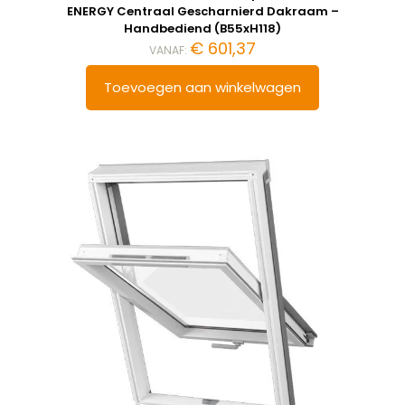
ENERGY Centraal Gescharnierd Dakraam –
Handbediend (B55xH118)
€
601,37
VANAF:
Toevoegen aan winkelwagen