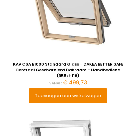
KAV C6A B1000 Standard Glass – DAKEA BETTER SAFE
Centraal Gescharnierd Dakraam – Handbediend
(B55xH118)
€
499,73
VANAF:
Toevoegen aan winkelwagen