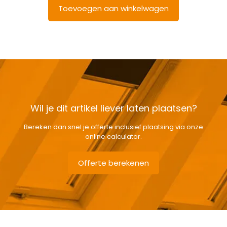
Toevoegen aan winkelwagen
Wil je dit artikel liever laten plaatsen?
Bereken dan snel je offerte inclusief plaatsing via onze
online calculator.
Offerte berekenen
Gewicht
1,72 kg