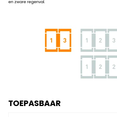
en zware regenval.
TOEPASBAAR