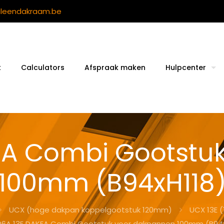
ileendakraam.be
t
Calculators
Afspraak maken
Hulpcenter
EA Combi Gootstu
100mm (B94xH118
UCX (hoge dakpan koppelgootstuk 120mm)
UCX 13E 
P6A 13E DAKEA Combi Gootstuk voor dakpannen 100mm (B94x