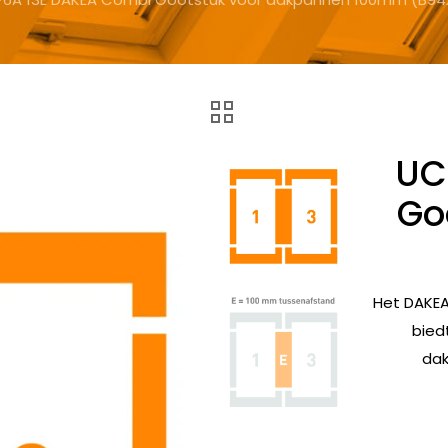
UC
Go
Het DAKEA
bied
dak