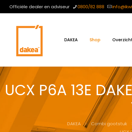
Officiële dealer en adviseur
0800/82 888
info@ikw
DAKEA
Shop
Overzich
UCX P6A 13E DAK
DAKEA
Combi gootstuk
UCX 