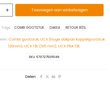
Toevoegen aan winkelwagen
Tags:
COMBI GOOTSTUK
DAKEA
RETOUR 80%
ieën:
Combi gootstuk
,
UCX (hoge dakpan koppelgootstuk
120mm)
,
UCX 13E (100 mm)
,
UCX P6A 13E
SKU:
5707275015146
Delen