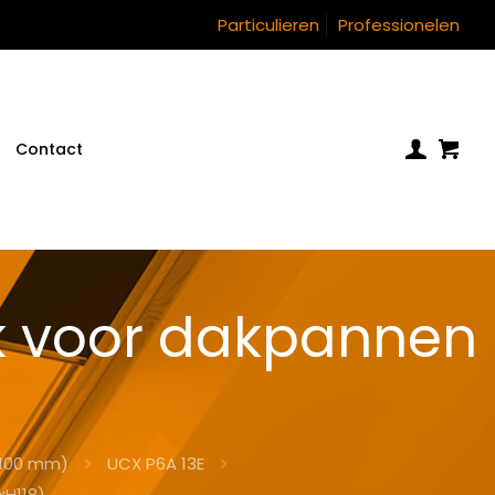
Particulieren
Professionelen
Contact
k voor dakpannen
)
(100 mm)
UCX P6A 13E
H118)