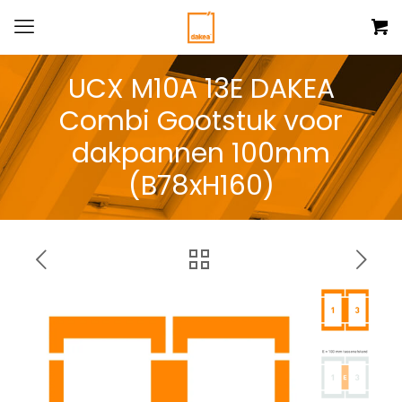
UCX M10A 13E DAKEA
Combi Gootstuk voor
dakpannen 100mm
(B78xH160)