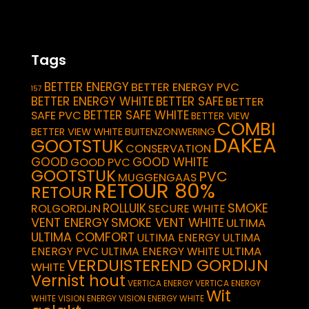
Tags
BETTER ENERGY
BETTER ENERGY PVC
157
BETTER ENERGY WHITE
BETTER SAFE
BETTER
BETTER SAFE WHITE
SAFE PVC
BETTER VIEW
COMBI
BETTER VIEW WHITE
BUITENZONWERING
DAKEA
GOOTSTUK
CONSERVATION
GOOD
GOOD WHITE
GOOD PVC
GOOTSTUK
PVC
MUGGENGAAS
RETOUR 80%
RETOUR
SMOKE
ROLLUIK
ROLGORDIJN
SECURE WHITE
VENT ENERGY
SMOKE VENT WHITE
ULTIMA
ULTIMA COMFORT
ULTIMA ENERGY
ULTIMA
ULTIMA
ENERGY PVC
ULTIMA ENERGY WHITE
VERDUISTEREND GORDIJN
WHITE
Vernist hout
VERTICA ENERGY
VERTICA ENERGY
Wit
WHITE
VISION ENERGY
VISION ENERGY WHITE