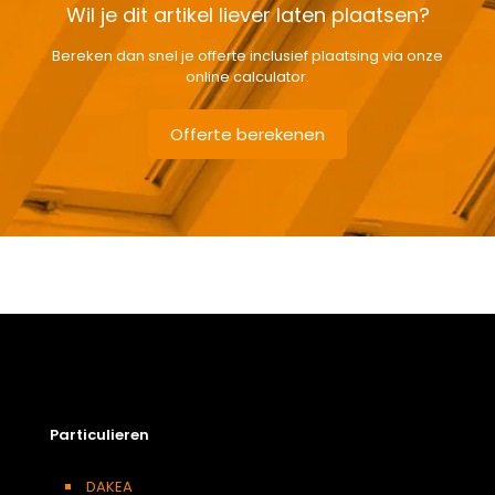
Wil je dit artikel liever laten plaatsen?
Bereken dan snel je offerte inclusief plaatsing via onze
online calculator.
Offerte berekenen
Gewicht
15 kg
Afmetingen doos
174 × 50 × 24 cm
Afmeting dakraam
78 x 160 cm – M10A
Soort dakbedekking
Dakpannen
Particulieren
DAKEA