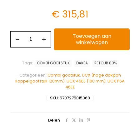
€
315,81
Toevoegen aan
winkelwagen
Tags:
COMBI GOOTSTUK
DAKEA
RETOUR 80%
Categorieën:
Combi gootstuk
,
UCX (hoge dakpan
koppelgootstuk 120mm)
,
UCX 46EE (100 mm)
,
UCX P6A
46EE
SKU:
5707275015368
Delen