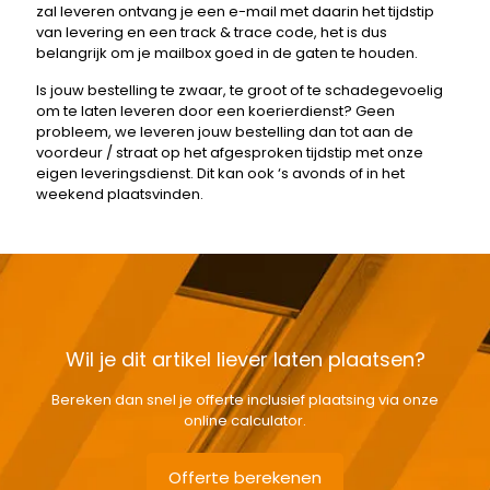
zal leveren ontvang je een e-mail met daarin het tijdstip
van levering en een track & trace code, het is dus
belangrijk om je mailbox goed in de gaten te houden.
Is jouw bestelling te zwaar, te groot of te schadegevoelig
om te laten leveren door een koerierdienst? Geen
probleem, we leveren jouw bestelling dan tot aan de
voordeur / straat op het afgesproken tijdstip met onze
eigen leveringsdienst. Dit kan ook ‘s avonds of in het
weekend plaatsvinden.
Wil je dit artikel liever laten plaatsen?
Bereken dan snel je offerte inclusief plaatsing via onze
online calculator.
Offerte berekenen