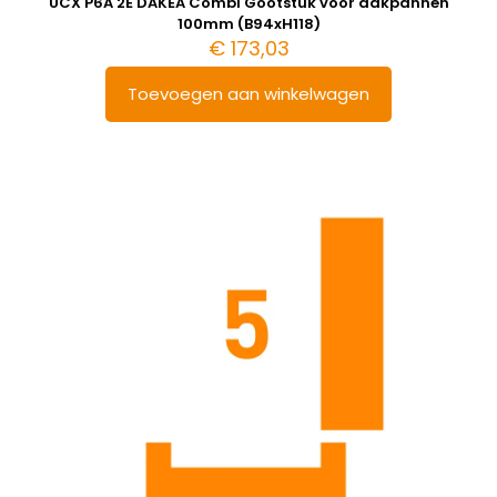
UCX P6A 2E DAKEA Combi Gootstuk voor dakpannen
100mm (B94xH118)
€
173,03
Toevoegen aan winkelwagen