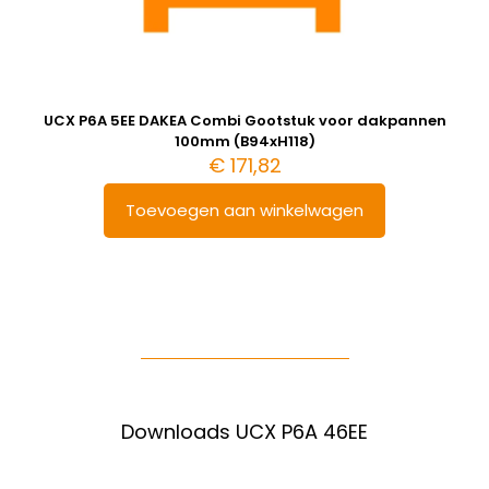
UCX P6A 5EE DAKEA Combi Gootstuk voor dakpannen
100mm (B94xH118)
€
171,82
Toevoegen aan winkelwagen
Downloads UCX P6A 46EE