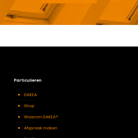
Gewicht
15,8 kg
Afmetingen doos
126 × 50 × 24 cm
Afmeting dakraam
94 x 118 cm – P6A
Soort dakbedekking
Dakpannen
Particulieren
DAKEA
Shop
Waarom DAKEA?
Afspraak maken