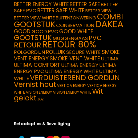
BETTER ENERGY WHITE
BETTER SAFE
BETTER
BETTER SAFE WHITE
SAFE PVC
BETTER VIEW
COMBI
BETTER VIEW WHITE
BUITENZONWERING
DAKEA
GOOTSTUK
CONSERVATION
GOOD
GOOD WHITE
GOOD PVC
GOOTSTUK
PVC
MUGGENGAAS
RETOUR 80%
RETOUR
SMOKE
ROLLUIK
ROLGORDIJN
SECURE WHITE
VENT ENERGY
SMOKE VENT WHITE
ULTIMA
ULTIMA COMFORT
ULTIMA ENERGY
ULTIMA
ULTIMA
ENERGY PVC
ULTIMA ENERGY WHITE
VERDUISTEREND GORDIJN
WHITE
Vernist hout
VERTICA ENERGY
VERTICA ENERGY
Wit
WHITE
VISION ENERGY
VISION ENERGY WHITE
gelakt
ZOZ
Betaalopties & Beveiliging