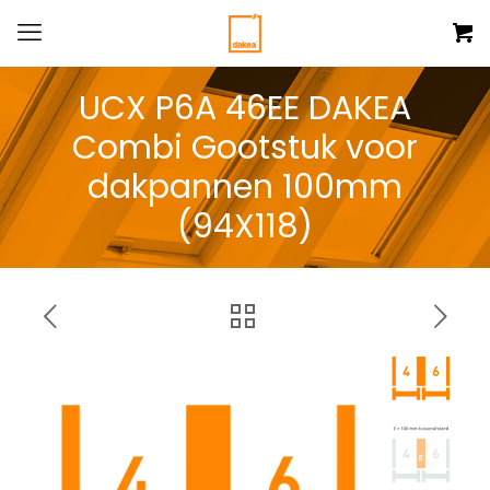
UCX P6A 46EE DAKEA
Combi Gootstuk voor
dakpannen 100mm
(94X118)