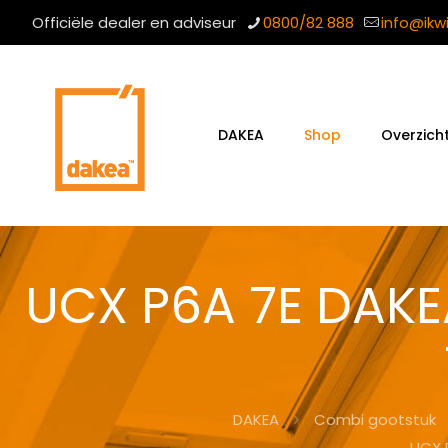
Officiële dealer en adviseur
0800/82 888
info@ikw
DAKEA
Shop
Overzich
UCX P6A 7E DAKE
DAKEA
Combi gootstuk
UCX 