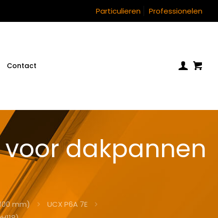
Particulieren
Professionelen
Contact
k voor dakpannen
)
(100 mm)
UCX P6A 7E
H118)