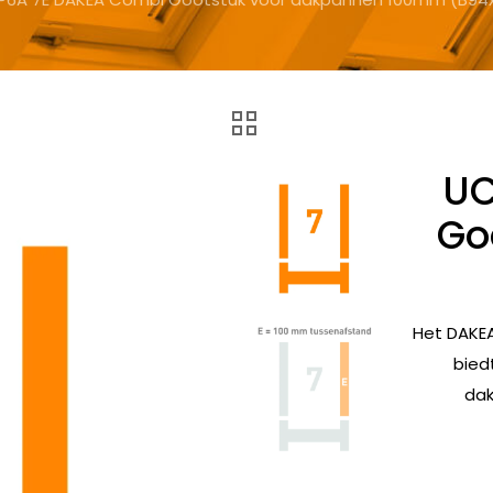
UC
Go
Het DAKE
bied
dak