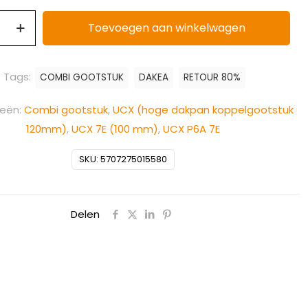
Toevoegen aan winkelwagen
Tags:
COMBI GOOTSTUK
DAKEA
RETOUR 80%
ieën:
Combi gootstuk
,
UCX (hoge dakpan koppelgootstuk
120mm)
,
UCX 7E (100 mm)
,
UCX P6A 7E
SKU:
5707275015580
Delen