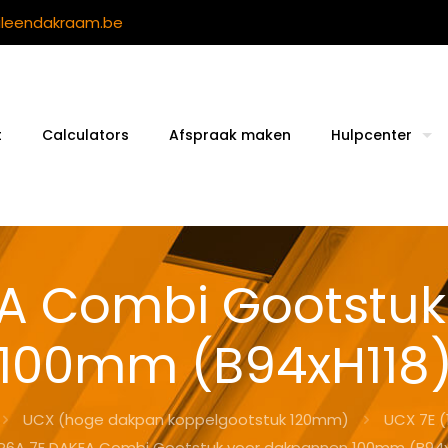
ileendakraam.be
t
Calculators
Afspraak maken
Hulpcenter
A Combi Gootstu
100mm (B94xH118
UCX (hoge dakpan koppelgootstuk 120mm)
UCX 7E 
P6A 7E DAKEA Combi Gootstuk voor dakpannen 100mm (B94x