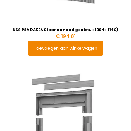
KSS P8A DAKEA Staande naad gootstuk (B94xH140)
€
194,81
Toevoegen aan winkelwagen