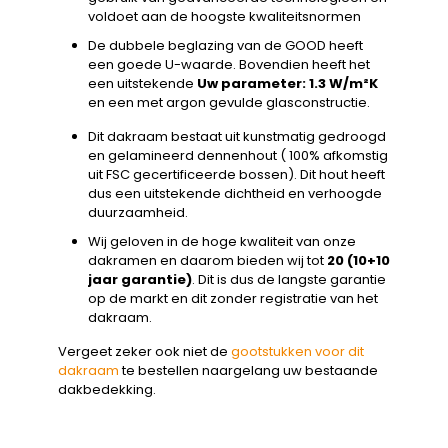
voldoet aan de hoogste kwaliteitsnormen
De dubbele beglazing van de GOOD heeft
een goede U-waarde. Bovendien heeft het
een uitstekende
Uw parameter: 1.3 W/m²K
en een met argon gevulde glasconstructie.
Dit dakraam bestaat uit kunstmatig gedroogd
en gelamineerd dennenhout ( 100% afkomstig
uit FSC gecertificeerde bossen). Dit hout heeft
dus een uitstekende dichtheid en verhoogde
duurzaamheid.
Wij geloven in de hoge kwaliteit van onze
dakramen en daarom bieden wij tot
20 (10+10
jaar garantie)
. Dit is dus de langste garantie
op de markt en dit zonder registratie van het
dakraam.
Vergeet zeker ook niet de
gootstukken voor dit
dakraam
te bestellen naargelang uw bestaande
dakbedekking.