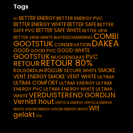
Tags
BETTER ENERGY
BETTER ENERGY PVC
157
BETTER ENERGY WHITE
BETTER SAFE
BETTER
BETTER SAFE WHITE
SAFE PVC
BETTER VIEW
COMBI
BETTER VIEW WHITE
BUITENZONWERING
DAKEA
GOOTSTUK
CONSERVATION
GOOD
GOOD WHITE
GOOD PVC
GOOTSTUK
PVC
MUGGENGAAS
RETOUR 80%
RETOUR
SMOKE
ROLLUIK
ROLGORDIJN
SECURE WHITE
VENT ENERGY
SMOKE VENT WHITE
ULTIMA
ULTIMA COMFORT
ULTIMA ENERGY
ULTIMA
ULTIMA
ENERGY PVC
ULTIMA ENERGY WHITE
VERDUISTEREND GORDIJN
WHITE
Vernist hout
VERTICA ENERGY
VERTICA ENERGY
Wit
WHITE
VISION ENERGY
VISION ENERGY WHITE
gelakt
ZOZ