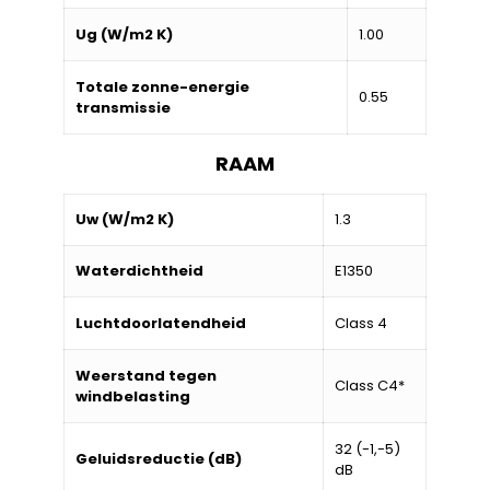
Ug (W/m2 K)
1.00
Totale zonne-energie
0.55
transmissie
RAAM
Uw (W/m2 K)
1.3
Waterdichtheid
E1350
Luchtdoorlatendheid
Class 4
Weerstand tegen
Class C4*
windbelasting
32 (-1,-5)
Geluidsreductie (dB)
dB