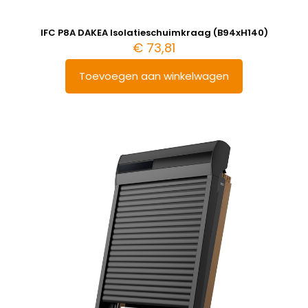
IFC P8A DAKEA Isolatieschuimkraag (B94xH140)
€
73,81
Toevoegen aan winkelwagen