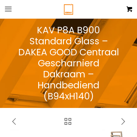
KAV P8A B900
Standard Glass –
DAKEA GOOD Centraal
Gescharnierd
Dakraam –
Handbediend
(B94xH140)