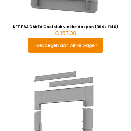
KFT P8A DAKEA Gootstuk vlakke dakpan (B94xH140)
€
157,30
Toevoegen aan winkelwagen