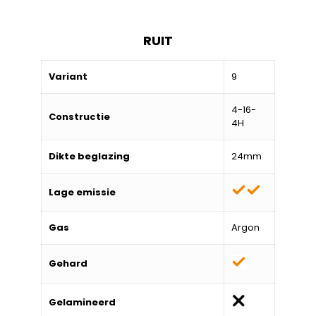
RUIT
Variant
9
4-16-
Constructie
4H
Dikte beglazing
24mm
Lage emissie
Gas
Argon
Gehard
Gelamineerd