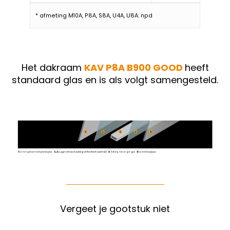
* afmeting M10A, P8A, S8A, U4A, U8A: npd
Het dakraam
KAV P8A B900 GOOD
heeft
standaard glas en is als volgt samengesteld.
Vergeet je gootstuk niet