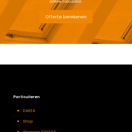
online calculator.
Offerte berekenen
Gewicht
43,5 kg
Afmetingen doos
146 × 97 × 15 cm
Beglazing
Dubbele beglazing
Dakraam afwerking
Vernist houten dakraam
Openingswijze
Centraal gescharnierd
Particulieren
Berging
,
Dressing
,
Eetkamer
,
Soort kamer
Zolder
,
Slaapkamer
,
Garage
,
Kantoor
,
Keuken
,
Woonkamer
DAKEA
Afmeting dakraam
94 x 140 cm – P8A
Shop
KUF P8A DAKEA Gootstuk voor dakpannen 120mm
(B94xH140)
Waarom DAKEA?