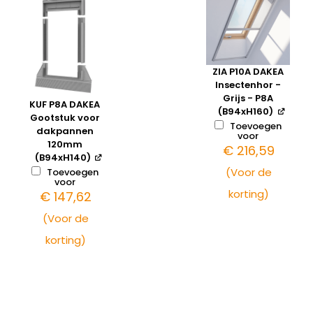
ZIA P10A DAKEA
Insectenhor -
Grijs - P8A
KUF P8A DAKEA
(B94xH160)
Gootstuk voor
Toevoegen
dakpannen
voor
120mm
€
216,59
(B94xH140)
(Voor de
Toevoegen
voor
korting)
€
147,62
(Voor de
korting)