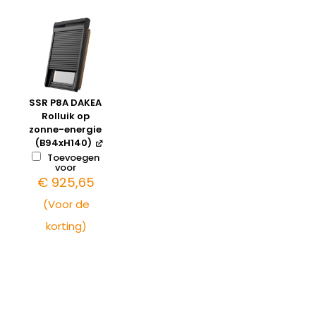
SSR P8A DAKEA
Rolluik op
zonne-energie
(B94xH140)
Toevoegen
voor
€
925,65
(Voor de
korting)