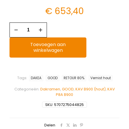
€
653,40
Toevoegen aan
winkelwagen
Tags:
DAKEA
GOOD
RETOUR 80%
Vernist hout
Categorieën:
Dakramen
,
GOOD
,
KAV B900 (hout)
,
KAV
P8A B900
SKU:
5707275044825
Delen