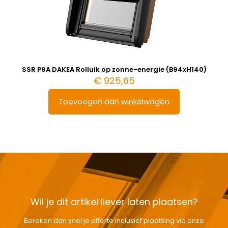
SSR P8A DAKEA Rolluik op zonne-energie (B94xH140)
€
925,65
Toevoegen aan winkelwagen
Wil je dit artikel liever laten plaatsen?
Bereken dan snel je offerte inclusief plaatsing via onze