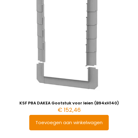
KSF P8A DAKEA Gootstuk voor leien (B94xH140)
€
152,46
Toevoegen aan winkelwagen