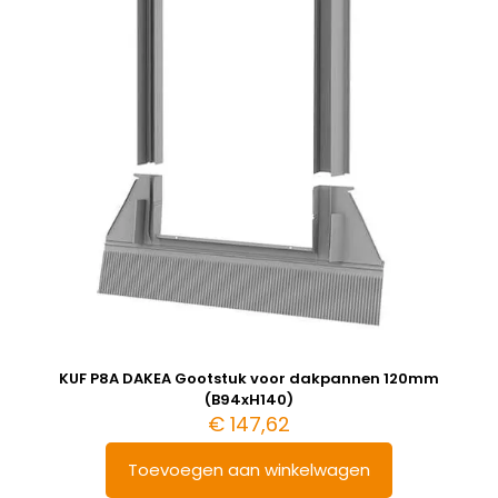
KUF P8A DAKEA Gootstuk voor dakpannen 120mm
(B94xH140)
€
147,62
Toevoegen aan winkelwagen