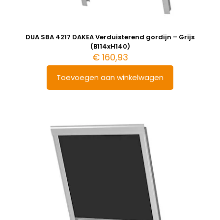
DUA S8A 4217 DAKEA Verduisterend gordijn – Grijs
(B114xH140)
€
160,93
Toevoegen aan winkelwagen