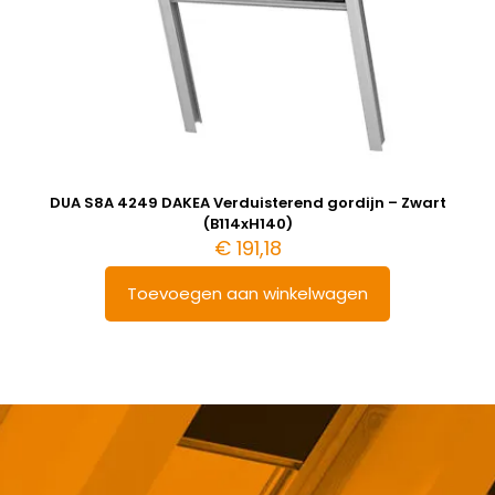
DUA S8A 4249 DAKEA Verduisterend gordijn – Zwart
(B114xH140)
€
191,18
Toevoegen aan winkelwagen