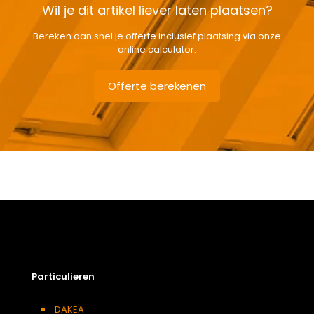
Wil je dit artikel liever laten plaatsen?
Bereken dan snel je offerte inclusief plaatsing via onze
online calculator.
Offerte berekenen
Gewicht
2,73 kg
Afmetingen doos
7 × 121 × 11 cm
Afmeting dakraam
114 x 140 cm – S8A
Berging
,
Dressing
,
Eetkamer
,
Zolder
,
Badkamer
,
Soort kamer
Slaapkamer
,
Garage
,
Kantoor
,
Keuken
,
Toilet
,
Particulieren
Woonkamer
Kleur :
DAKEA