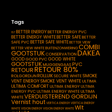
Tags
BETTER ENERGY
BETTER ENERGY PVC
157
BETTER ENERGY WHITE
BETTER SAFE
BETTER
BETTER SAFE WHITE
SAFE PVC
BETTER VIEW
COMBI
BETTER VIEW WHITE
BUITENZONWERING
DAKEA
GOOTSTUK
CONSERVATION
GOOD
GOOD WHITE
GOOD PVC
GOOTSTUK
PVC
MUGGENGAAS
RETOUR 80%
RETOUR
SMOKE
ROLLUIK
ROLGORDIJN
SECURE WHITE
VENT ENERGY
SMOKE VENT WHITE
ULTIMA
ULTIMA COMFORT
ULTIMA ENERGY
ULTIMA
ULTIMA
ENERGY PVC
ULTIMA ENERGY WHITE
VERDUISTEREND GORDIJN
WHITE
Vernist hout
VERTICA ENERGY
VERTICA ENERGY
Wit
WHITE
VISION ENERGY
VISION ENERGY WHITE