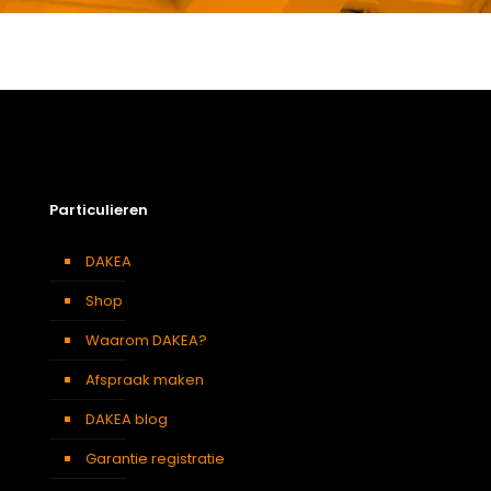
Gewicht
2,73 kg
Afmetingen doos
7 × 121 × 11 cm
Afmeting dakraam
114 x 140 cm – S8A
Berging
,
Dressing
,
Eetkamer
,
Zolder
,
Badkamer
,
Soort kamer
Slaapkamer
,
Garage
,
Kantoor
,
Keuken
,
Toilet
,
Particulieren
Woonkamer
Kleur :
DAKEA
Verduisterend
Grijs
gordijn
Shop
Waarom DAKEA?
Afspraak maken
DAKEA blog
Garantie registratie