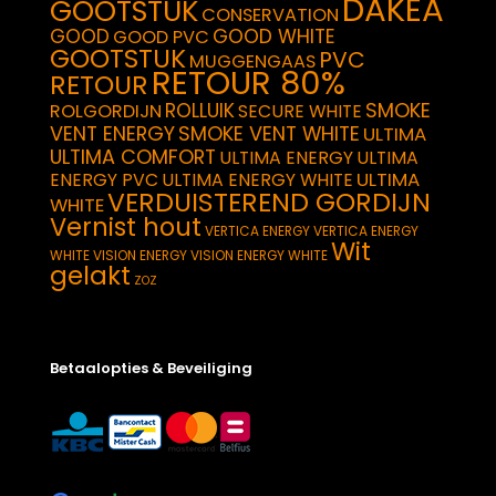
DAKEA
GOOTSTUK
CONSERVATION
GOOD
GOOD WHITE
GOOD PVC
GOOTSTUK
PVC
MUGGENGAAS
RETOUR 80%
RETOUR
SMOKE
ROLLUIK
ROLGORDIJN
SECURE WHITE
VENT ENERGY
SMOKE VENT WHITE
ULTIMA
ULTIMA COMFORT
ULTIMA ENERGY
ULTIMA
ULTIMA
ENERGY PVC
ULTIMA ENERGY WHITE
VERDUISTEREND GORDIJN
WHITE
Vernist hout
VERTICA ENERGY
VERTICA ENERGY
Wit
WHITE
VISION ENERGY
VISION ENERGY WHITE
gelakt
ZOZ
Betaalopties & Beveiliging