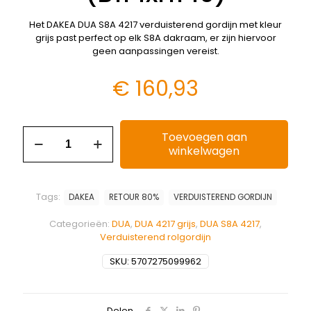
Het DAKEA DUA S8A 4217 verduisterend gordijn met kleur
grijs past perfect op elk S8A dakraam, er zijn hiervoor
geen aanpassingen vereist.
€
160,93
Toevoegen aan
winkelwagen
Tags:
DAKEA
RETOUR 80%
VERDUISTEREND GORDIJN
Categorieën:
DUA
,
DUA 4217 grijs
,
DUA S8A 4217
,
Verduisterend rolgordijn
SKU:
5707275099962
Delen