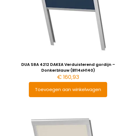
DUA S8A 4212 DAKEA Verduisterend gordijn –
Donkerblauw (B114xH140)
€
160,93
Toevoegen aan winkelwagen