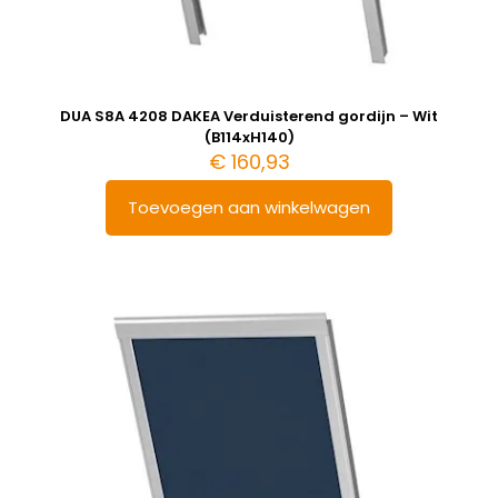
DUA S8A 4208 DAKEA Verduisterend gordijn – Wit
(B114xH140)
€
160,93
Toevoegen aan winkelwagen