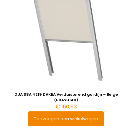
DUA S8A 4219 DAKEA Verduisterend gordijn – Beige
(B114xH140)
€
160,93
Toevoegen aan winkelwagen