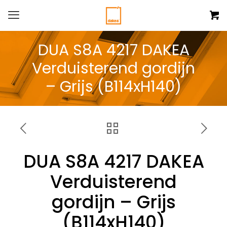
DUA S8A 4217 DAKEA
Verduisterend gordijn
– Grijs (B114xH140)
DUA S8A 4217 DAKEA
Verduisterend
gordijn – Grijs
(B114xH140)