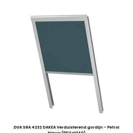
DUA S8A 4232 DAKEA Verduisterend gordijn – Petrol
blauw (B114xH140)