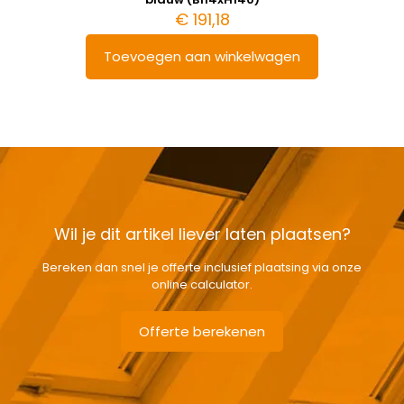
€
191,18
Toevoegen aan winkelwagen
Wil je dit artikel liever laten plaatsen?
Bereken dan snel je offerte inclusief plaatsing via onze
online calculator.
Offerte berekenen