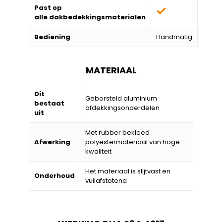
Past op
alle
dakbedekkingsmaterialen
Bediening
Handmatig
MATERIAAL
Dit
Geborsteld aluminium
bestaat
afdekkingsonderdelen
uit
Met rubber bekleed
Afwerking
polyestermateriaal van hoge
kwaliteit
Het materiaal is slijtvast en
Onderhoud
vuilafstotend