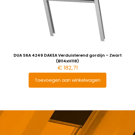
DUA S6A 4249 DAKEA Verduisterend gordijn – Zwart
(B114xH118)
€
182,71
Toevoegen aan winkelwagen