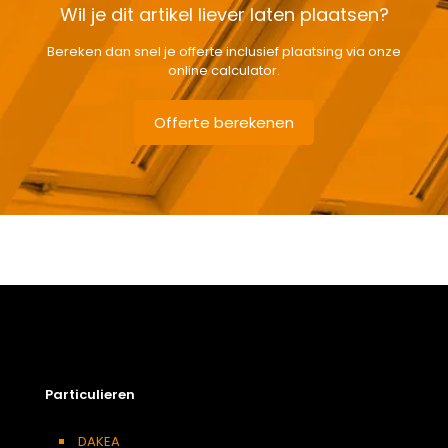
Wil je dit artikel liever laten plaatsen?
Bereken dan snel je offerte inclusief plaatsing via onze
online calculator.
Offerte berekenen
Gewicht
2,51 kg
Afmetingen doos
7 × 121 × 11 cm
Afmeting dakraam
114 x 118 cm – S6A
Berging
,
Dressing
,
Eetkamer
,
Zolder
,
Badkamer
,
Soort kamer
Slaapkamer
,
Garage
,
Kantoor
,
Keuken
,
Toilet
,
Particulieren
Woonkamer
Kleur :
DAKEA