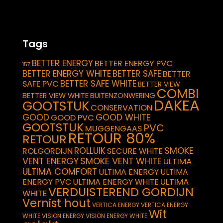
Tags
BETTER ENERGY
BETTER ENERGY PVC
157
BETTER ENERGY WHITE
BETTER SAFE
BETTER
BETTER SAFE WHITE
SAFE PVC
BETTER VIEW
COMBI
BETTER VIEW WHITE
BUITENZONWERING
DAKEA
GOOTSTUK
CONSERVATION
GOOD
GOOD WHITE
GOOD PVC
GOOTSTUK
PVC
MUGGENGAAS
RETOUR 80%
RETOUR
SMOKE
ROLLUIK
ROLGORDIJN
SECURE WHITE
VENT ENERGY
SMOKE VENT WHITE
ULTIMA
ULTIMA COMFORT
ULTIMA ENERGY
ULTIMA
ULTIMA
ENERGY PVC
ULTIMA ENERGY WHITE
VERDUISTEREND GORDIJN
WHITE
Vernist hout
VERTICA ENERGY
VERTICA ENERGY
Wit
WHITE
VISION ENERGY
VISION ENERGY WHITE