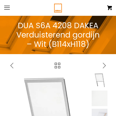
DUA S6A 4208 DAKEA
Verduisterend gordijn
– Wit (B114xH118)