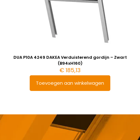
DUA P10A 4249 DAKEA Verduisterend gordijn – Zwart
(B94xH160)
€
185,13
Toevoegen aan winkelwagen