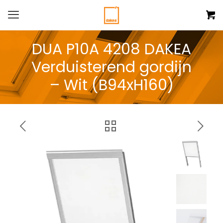
DUA P10A 4208 DAKEA
Verduisterend gordijn
– Wit (B94xH160)