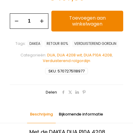
Toevoegen aan
winkelwagen
Tags:
DAKEA
RETOUR 80%
VERDUISTEREND GORDIJN
Categorieën:
DUA
,
DUA 4208 wit
,
DUA P10A 4208
,
Verduisterend rolgordijn
SKU:
5707275118977
Delen
Beschrijving
Bijkomende informatie
Met de DAKEA DUA P10A 4208