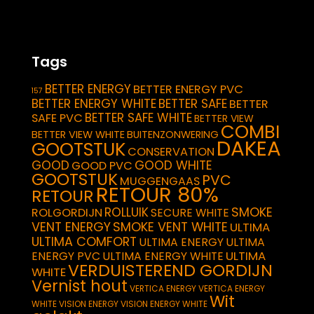
Tags
BETTER ENERGY
BETTER ENERGY PVC
157
BETTER ENERGY WHITE
BETTER SAFE
BETTER
BETTER SAFE WHITE
SAFE PVC
BETTER VIEW
COMBI
BETTER VIEW WHITE
BUITENZONWERING
DAKEA
GOOTSTUK
CONSERVATION
GOOD
GOOD WHITE
GOOD PVC
GOOTSTUK
PVC
MUGGENGAAS
RETOUR 80%
RETOUR
SMOKE
ROLLUIK
ROLGORDIJN
SECURE WHITE
VENT ENERGY
SMOKE VENT WHITE
ULTIMA
ULTIMA COMFORT
ULTIMA ENERGY
ULTIMA
ULTIMA
ENERGY PVC
ULTIMA ENERGY WHITE
VERDUISTEREND GORDIJN
WHITE
Vernist hout
VERTICA ENERGY
VERTICA ENERGY
Wit
WHITE
VISION ENERGY
VISION ENERGY WHITE