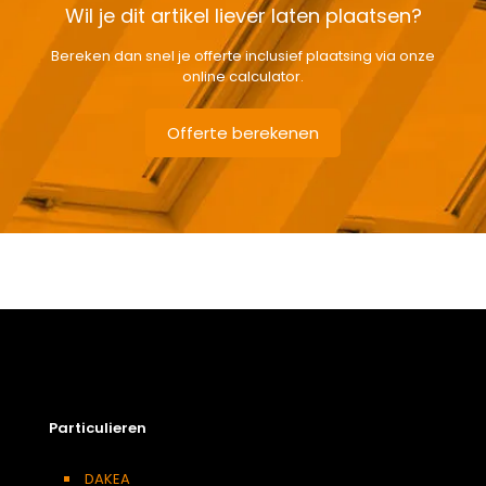
Wil je dit artikel liever laten plaatsen?
Bereken dan snel je offerte inclusief plaatsing via onze
online calculator.
Offerte berekenen
Gewicht
2,74 kg
Afmetingen doos
7 × 141 × 11 cm
Afmeting dakraam
94 x 160 cm – P10A
Berging
,
Dressing
,
Eetkamer
,
Zolder
,
Badkamer
,
Soort kamer
Slaapkamer
,
Garage
,
Kantoor
,
Keuken
,
Toilet
,
Particulieren
Woonkamer
Kleur :
DAKEA