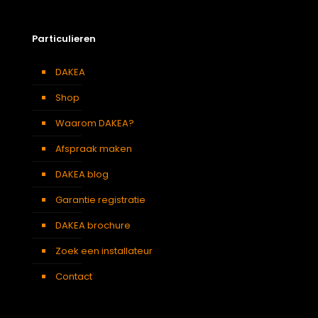
Zolder
,
Badkamer
,
Soort kamer
Slaapkamer
,
Garage
,
Kantoor
,
Keuken
,
Toilet
,
Particulieren
Woonkamer
Kleur :
DAKEA
Verduisterend
Zwart
gordijn
Shop
Waarom DAKEA?
Afspraak maken
DAKEA blog
Garantie registratie
DAKEA brochure
Zoek een installateur
Contact