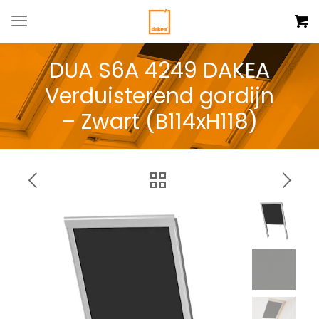
DUA S6A 4249 DAKEA
Verduisterend gordijn
– Zwart (B114xH118)