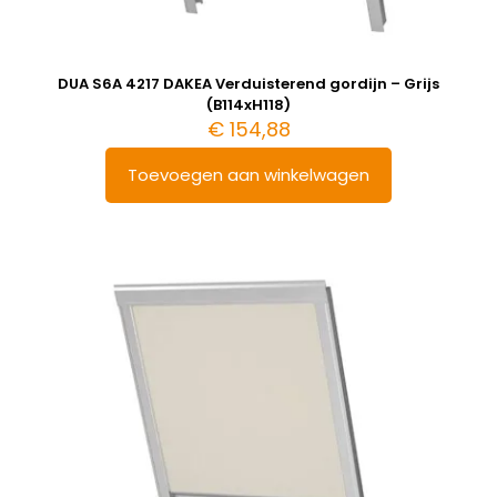
DUA S6A 4217 DAKEA Verduisterend gordijn – Grijs
(B114xH118)
€
154,88
Toevoegen aan winkelwagen