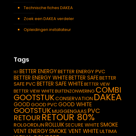
Technische fiches DAKEA
Zoek een DAKEA verdeler
Opleidingen installateur
Tags
BETTER ENERGY
BETTER ENERGY PVC
157
BETTER ENERGY WHITE
BETTER SAFE
BETTER
BETTER SAFE WHITE
SAFE PVC
BETTER VIEW
COMBI
BETTER VIEW WHITE
BUITENZONWERING
DAKEA
GOOTSTUK
CONSERVATION
GOOD
GOOD WHITE
GOOD PVC
GOOTSTUK
PVC
MUGGENGAAS
RETOUR 80%
RETOUR
SMOKE
ROLLUIK
ROLGORDIJN
SECURE WHITE
VENT ENERGY
SMOKE VENT WHITE
ULTIMA