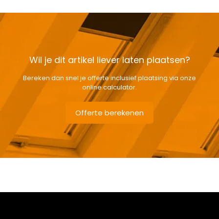
Wil je dit artikel liever laten plaatsen?
Bereken dan snel je offerte inclusief plaatsing via onze
online calculator.
Offerte berekenen
Gewicht
2,51 kg
Afmetingen doos
7 × 121 × 11 cm
Afmeting dakraam
114 x 118 cm – S6A
Berging
,
Dressing
,
Eetkamer
,