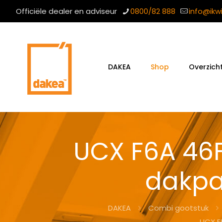
Officiële dealer en adviseur
0800/82 888
info@ikw
DAKEA
Shop
Overzich
UCX F6A 46
dakpa
DAKEA
Combi gootstuk
UCX F