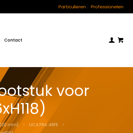
Particulieren
Professionelen
Contact
otstuk voor
xH118)
(120 mm)
UCX F6A 46FE
xH118)