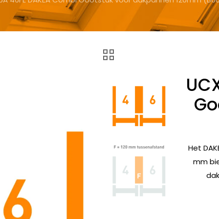
UCX
Go
Het DAK
mm bied
dak