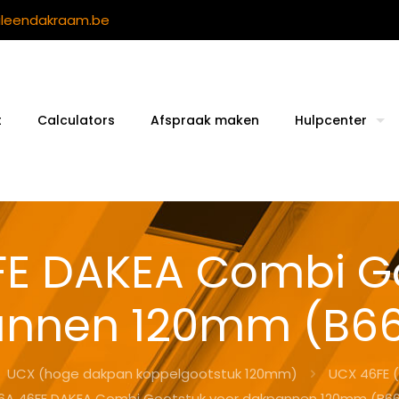
ileendakraam.be
t
Calculators
Afspraak maken
Hulpcenter
FE DAKEA Combi Go
nnen 120mm (B66
UCX (hoge dakpan koppelgootstuk 120mm)
UCX 46FE 
6A 46FE DAKEA Combi Gootstuk voor dakpannen 120mm (B66