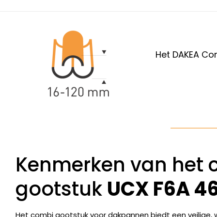
Het DAKEA Com
Kenmerken van het 
gootstuk
UCX F6A 4
Het combi gootstuk voor dakpannen biedt een veilige, wa