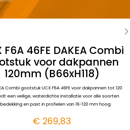
 F6A 46FE DAKEA Combi
otstuk voor dakpannen
120mm (B66xH118)
EA Combi gootstuk UCX F6A 46FE voor dakpannen tot 120
t een veilige, waterdichte installatie voor alle soorten
bedekking en past in profielen van 16-120 mm hoog.
€
269,83