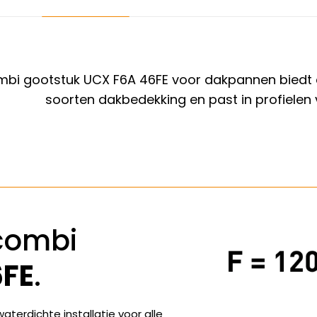
bi gootstuk UCX F6A 46FE voor dakpannen biedt een 
soorten dakbedekking en past in profielen
combi
6FE
.
terdichte installatie voor alle