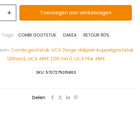
Toevoegen aan winkelwagen
Tags:
COMBI GOOTSTUK
DAKEA
RETOUR 80%
ieën:
Combi gootstuk
,
UCX (hoge dakpan koppelgootstuk
120mm)
,
UCX 46FE (120 mm)
,
UCX F6A 46FE
SKU:
5707275015863
Delen