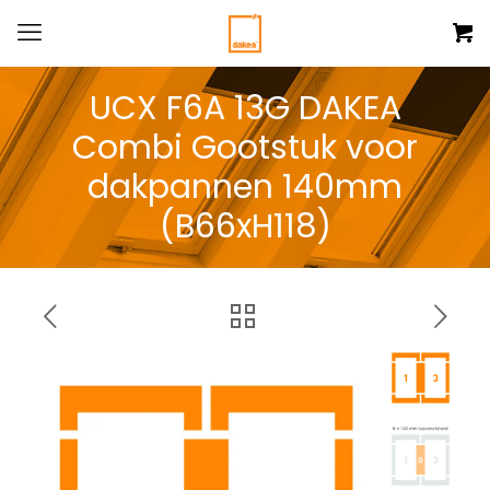
UCX F6A 13G DAKEA
Combi Gootstuk voor
dakpannen 140mm
(B66xH118)