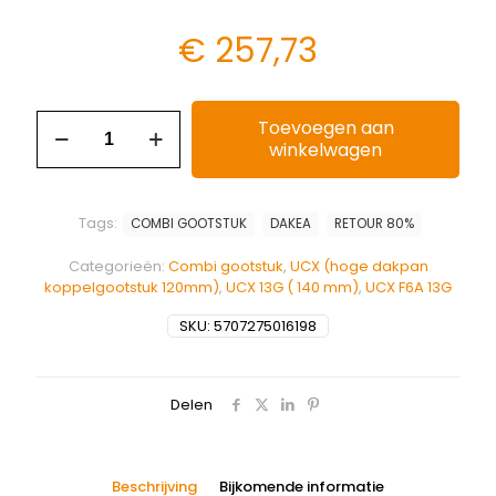
€
257,73
Toevoegen aan
winkelwagen
Tags:
COMBI GOOTSTUK
DAKEA
RETOUR 80%
Categorieën:
Combi gootstuk
,
UCX (hoge dakpan
koppelgootstuk 120mm)
,
UCX 13G ( 140 mm)
,
UCX F6A 13G
SKU:
5707275016198
Delen
Beschrijving
Bijkomende informatie