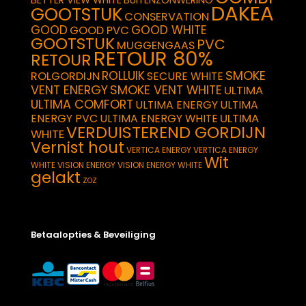
DAKEA
GOOTSTUK
CONSERVATION
GOOD
GOOD WHITE
GOOD PVC
GOOTSTUK
PVC
MUGGENGAAS
RETOUR 80%
RETOUR
SMOKE
ROLLUIK
ROLGORDIJN
SECURE WHITE
VENT ENERGY
SMOKE VENT WHITE
ULTIMA
ULTIMA COMFORT
ULTIMA ENERGY
ULTIMA
ULTIMA
ENERGY PVC
ULTIMA ENERGY WHITE
VERDUISTEREND GORDIJN
WHITE
Vernist hout
VERTICA ENERGY
VERTICA ENERGY
Wit
WHITE
VISION ENERGY
VISION ENERGY WHITE
gelakt
ZOZ
Betaalopties & Beveiliging