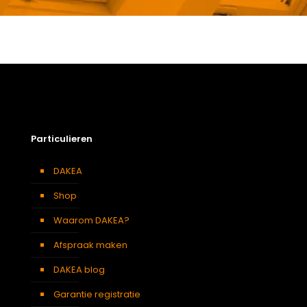
Gewicht
12,8 kg
Afmetingen doos
126 × 50 × 24 cm
Afmeting dakraam
66 x 118 cm – F6A
Soort dakbedekking
Dakpannen
Particulieren
DAKEA
Shop
Waarom DAKEA?
Afspraak maken
DAKEA blog
Garantie registratie