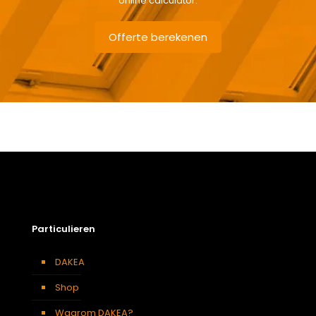
online calculator.
Offerte berekenen
Gewicht
6,4 kg
Afmetingen doos
125 × 50 × 12 cm
Afmeting dakraam
66 x 118 cm – F6A
Soort dakbedekking
Dakpannen
Particulieren
DAKEA
Shop
Waarom DAKEA?