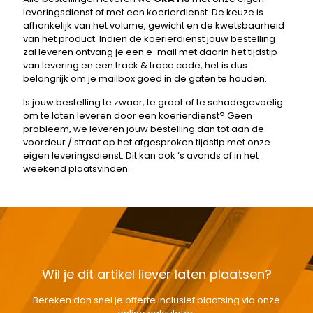
leveringsdienst of met een koerierdienst. De keuze is
afhankelijk van het volume, gewicht en de kwetsbaarheid
van het product. Indien de koerierdienst jouw bestelling
zal leveren ontvang je een e-mail met daarin het tijdstip
van levering en een track & trace code, het is dus
belangrijk om je mailbox goed in de gaten te houden.
Is jouw bestelling te zwaar, te groot of te schadegevoelig
om te laten leveren door een koerierdienst? Geen
probleem, we leveren jouw bestelling dan tot aan de
voordeur / straat op het afgesproken tijdstip met onze
eigen leveringsdienst. Dit kan ook ‘s avonds of in het
weekend plaatsvinden.
Wil je dit artikel liever laten plaatsen?
Bereken dan snel je offerte inclusief plaatsing via onze