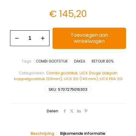
€
145,20
Toevoegen aan
winkelwagen
Tags:
COMBI GOOTSTUK
DAKEA
RETOUR 80%
Categorieën:
Combi gootstuk
,
UCX (hoge dakpan
koppelgootstuk 120mm)
,
UCX 2G (140 mm)
,
UCX F6A 2G
SKU:
5707275016303
Delen
Beschrijving
Bijkomende informatie