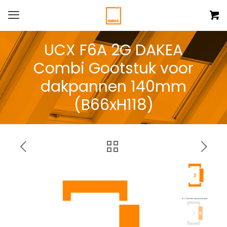
UCX F6A 2G DAKEA
Combi Gootstuk voor
dakpannen 140mm
(B66xH118)