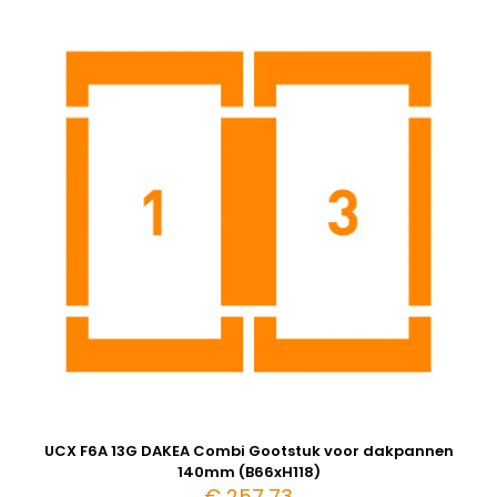
UCX F6A 13G DAKEA Combi Gootstuk voor dakpannen
140mm (B66xH118)
€
257,73