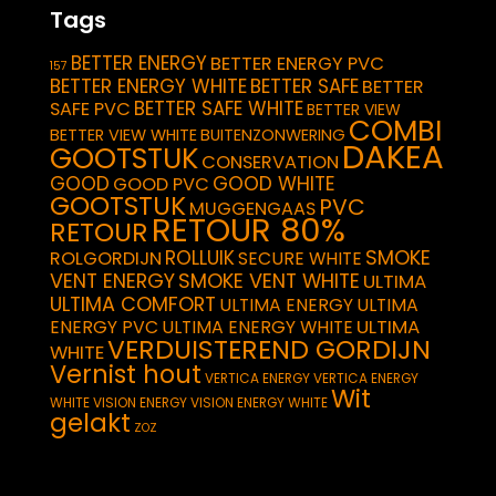
Tags
BETTER ENERGY
BETTER ENERGY PVC
157
BETTER ENERGY WHITE
BETTER SAFE
BETTER
BETTER SAFE WHITE
SAFE PVC
BETTER VIEW
COMBI
BETTER VIEW WHITE
BUITENZONWERING
DAKEA
GOOTSTUK
CONSERVATION
GOOD
GOOD WHITE
GOOD PVC
GOOTSTUK
PVC
MUGGENGAAS
RETOUR 80%
RETOUR
SMOKE
ROLLUIK
ROLGORDIJN
SECURE WHITE
VENT ENERGY
SMOKE VENT WHITE
ULTIMA
ULTIMA COMFORT
ULTIMA ENERGY
ULTIMA
ULTIMA
ENERGY PVC
ULTIMA ENERGY WHITE
VERDUISTEREND GORDIJN
WHITE
Vernist hout
VERTICA ENERGY
VERTICA ENERGY
Wit
WHITE
VISION ENERGY
VISION ENERGY WHITE
gelakt
ZOZ