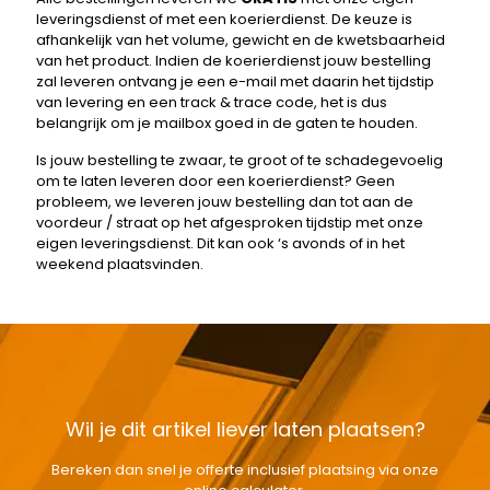
leveringsdienst of met een koerierdienst. De keuze is
afhankelijk van het volume, gewicht en de kwetsbaarheid
van het product. Indien de koerierdienst jouw bestelling
zal leveren ontvang je een e-mail met daarin het tijdstip
van levering en een track & trace code, het is dus
belangrijk om je mailbox goed in de gaten te houden.
Is jouw bestelling te zwaar, te groot of te schadegevoelig
om te laten leveren door een koerierdienst? Geen
probleem, we leveren jouw bestelling dan tot aan de
voordeur / straat op het afgesproken tijdstip met onze
eigen leveringsdienst. Dit kan ook ‘s avonds of in het
weekend plaatsvinden.
Wil je dit artikel liever laten plaatsen?
Bereken dan snel je offerte inclusief plaatsing via onze