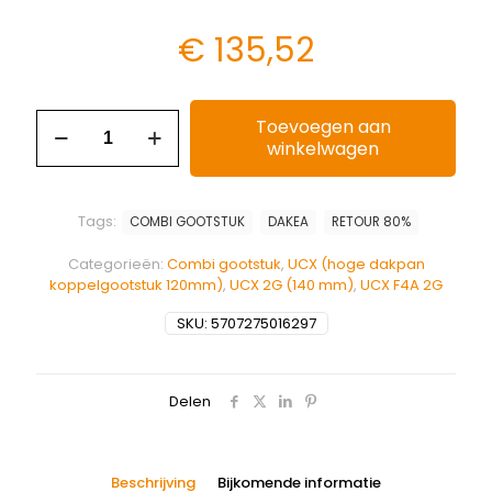
€
135,52
Toevoegen aan
winkelwagen
Tags:
COMBI GOOTSTUK
DAKEA
RETOUR 80%
Categorieën:
Combi gootstuk
,
UCX (hoge dakpan
koppelgootstuk 120mm)
,
UCX 2G (140 mm)
,
UCX F4A 2G
SKU:
5707275016297
Delen
Beschrijving
Bijkomende informatie