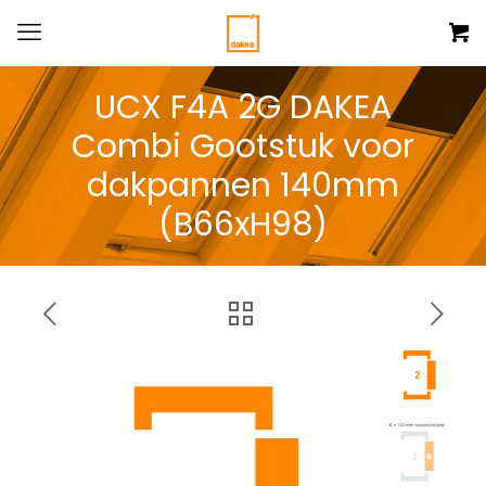
UCX F4A 2G DAKEA
Combi Gootstuk voor
dakpannen 140mm
(B66xH98)