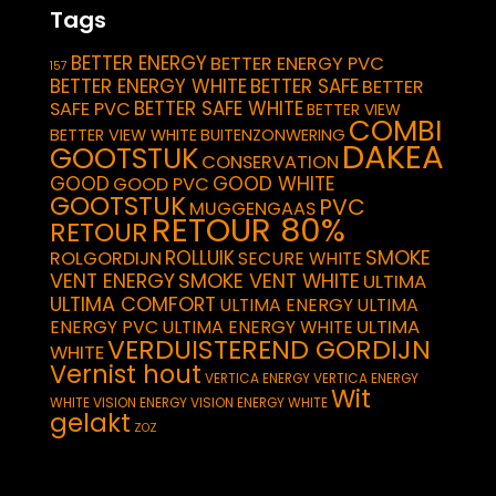
Tags
BETTER ENERGY
BETTER ENERGY PVC
157
BETTER ENERGY WHITE
BETTER SAFE
BETTER
BETTER SAFE WHITE
SAFE PVC
BETTER VIEW
COMBI
BETTER VIEW WHITE
BUITENZONWERING
DAKEA
GOOTSTUK
CONSERVATION
GOOD
GOOD WHITE
GOOD PVC
GOOTSTUK
PVC
MUGGENGAAS
RETOUR 80%
RETOUR
SMOKE
ROLLUIK
ROLGORDIJN
SECURE WHITE
VENT ENERGY
SMOKE VENT WHITE
ULTIMA
ULTIMA COMFORT
ULTIMA ENERGY
ULTIMA
ULTIMA
ENERGY PVC
ULTIMA ENERGY WHITE
VERDUISTEREND GORDIJN
WHITE
Vernist hout
VERTICA ENERGY
VERTICA ENERGY
Wit
WHITE
VISION ENERGY
VISION ENERGY WHITE
gelakt
ZOZ