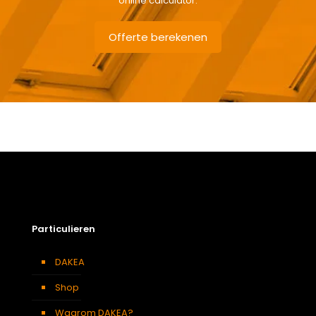
online calculator.
Offerte berekenen
Gewicht
6,3 kg
Afmetingen doos
115 × 50 × 12 cm
Afmeting dakraam
66 x 98 cm – F4A
Soort dakbedekking
Dakpannen
Particulieren
DAKEA
Shop
Waarom DAKEA?