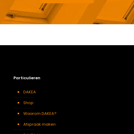
Gewicht
12,4 kg
Afmetingen doos
115 × 50 × 24 cm
Afmeting dakraam
66 x 98 cm – F4A
Soort dakbedekking
Dakpannen
Particulieren
DAKEA
Shop
Waarom DAKEA?
Afspraak maken