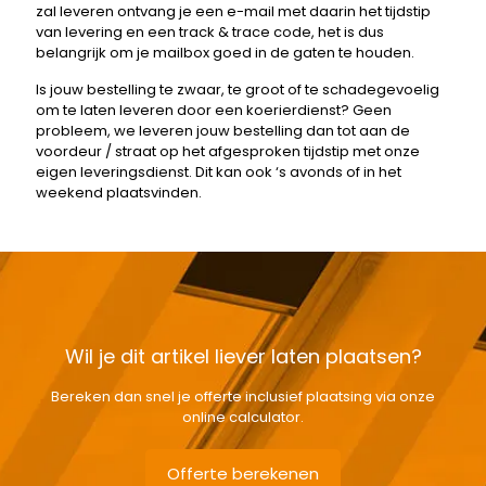
zal leveren ontvang je een e-mail met daarin het tijdstip
van levering en een track & trace code, het is dus
belangrijk om je mailbox goed in de gaten te houden.
Is jouw bestelling te zwaar, te groot of te schadegevoelig
om te laten leveren door een koerierdienst? Geen
probleem, we leveren jouw bestelling dan tot aan de
voordeur / straat op het afgesproken tijdstip met onze
eigen leveringsdienst. Dit kan ook ‘s avonds of in het
weekend plaatsvinden.
Wil je dit artikel liever laten plaatsen?
Bereken dan snel je offerte inclusief plaatsing via onze
online calculator.
Offerte berekenen