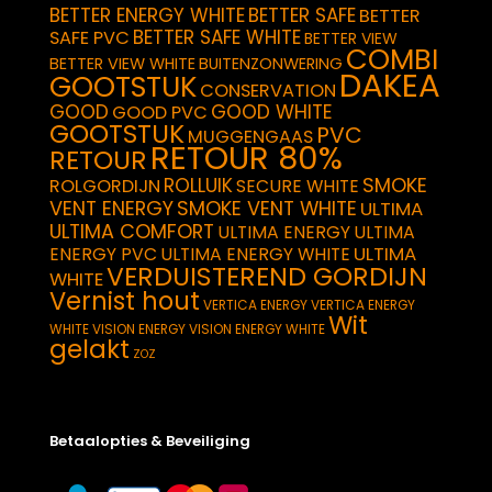
BETTER ENERGY WHITE
BETTER SAFE
BETTER
BETTER SAFE WHITE
SAFE PVC
BETTER VIEW
COMBI
BETTER VIEW WHITE
BUITENZONWERING
DAKEA
GOOTSTUK
CONSERVATION
GOOD
GOOD WHITE
GOOD PVC
GOOTSTUK
PVC
MUGGENGAAS
RETOUR 80%
RETOUR
SMOKE
ROLLUIK
ROLGORDIJN
SECURE WHITE
VENT ENERGY
SMOKE VENT WHITE
ULTIMA
ULTIMA COMFORT
ULTIMA ENERGY
ULTIMA
ULTIMA
ENERGY PVC
ULTIMA ENERGY WHITE
VERDUISTEREND GORDIJN
WHITE
Vernist hout
VERTICA ENERGY
VERTICA ENERGY
Wit
WHITE
VISION ENERGY
VISION ENERGY WHITE
gelakt
ZOZ
Betaalopties & Beveiliging