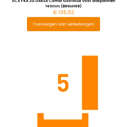
UCX F4A 2G DAKEA Combi Gootstuk voor dakpannen
140mm (B66xH98)
€
135,52
Toevoegen aan winkelwagen