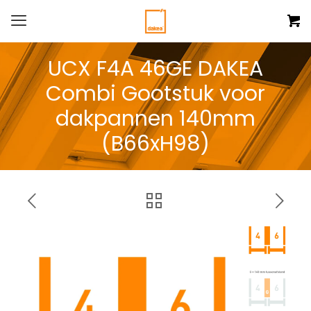
UCX F4A 46GE DAKEA
Combi Gootstuk voor
dakpannen 140mm
(B66xH98)