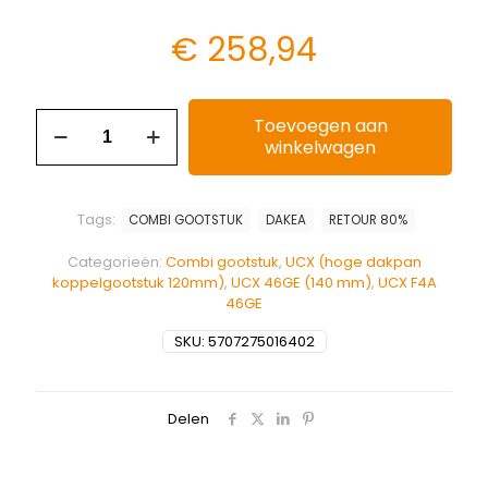
€
258,94
Toevoegen aan
winkelwagen
Tags:
COMBI GOOTSTUK
DAKEA
RETOUR 80%
Categorieën:
Combi gootstuk
,
UCX (hoge dakpan
koppelgootstuk 120mm)
,
UCX 46GE (140 mm)
,
UCX F4A
46GE
SKU:
5707275016402
Delen