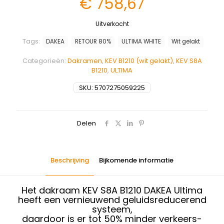
€
758,67
Uitverkocht
Tags:
DAKEA
RETOUR 80%
ULTIMA WHITE
Wit gelakt
Categorieën:
Dakramen
,
KEV B1210 (wit gelakt)
,
KEV S8A
B1210
,
ULTIMA
SKU:
5707275059225
Delen
Beschrijving
Bijkomende informatie
Het dakraam KEV S8A B1210 DAKEA Ultima
heeft een vernieuwend geluidsreducerend
systeem,
daardoor is er tot 50% minder verkeers-