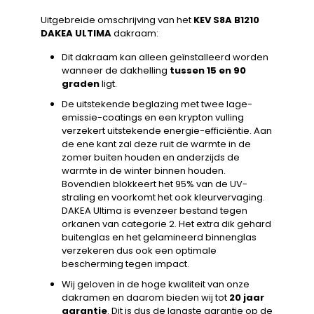
Uitgebreide omschrijving van het
KEV S8A B1210
DAKEA ULTIMA
dakraam:
Dit dakraam kan alleen geïnstalleerd worden
wanneer de dakhelling
tussen 15 en 90
graden
ligt.
De uitstekende beglazing met twee lage-
emissie-coatings en een krypton vulling
verzekert uitstekende energie-efficiëntie. Aan
de ene kant zal deze ruit de warmte in de
zomer buiten houden en anderzijds de
warmte in de winter binnen houden.
Bovendien blokkeert het 95% van de UV-
straling en voorkomt het ook kleurvervaging.
DAKEA Ultima is evenzeer bestand tegen
orkanen van categorie 2. Het extra dik gehard
buitenglas en het gelamineerd binnenglas
verzekeren dus ook een optimale
bescherming tegen impact.
Wij geloven in de hoge kwaliteit van onze
dakramen en daarom bieden wij tot
20 jaar
garantie
. Dit is dus de langste garantie op de