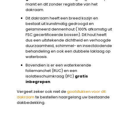
markt en dit zonder registratie van het
dakraam.
Dit dakraam heeft een breed kozijn en
bestaat uit kunstmatig gedroogd en
gelamineerd dennenhout ( 100% afkomstig uit
FSC gecertificeerde bossen). Dit hout heeft
dus een uitstekende dichtheid en verhoogde
duurzaamheid, schimmel- en insectdodende
behandeling en ook een dubbele laklaag op
waterbasis.
Bovendien is er een waterkerende
foliemanchet (RUC) en een
isolatieschuimkraag (IFC)
gratis
inbegrepen
.
Vergeet zeker ook niet de
gootstukken voor dit
dakraam
te bestellen naargelang uw bestaande
dakbedekking.