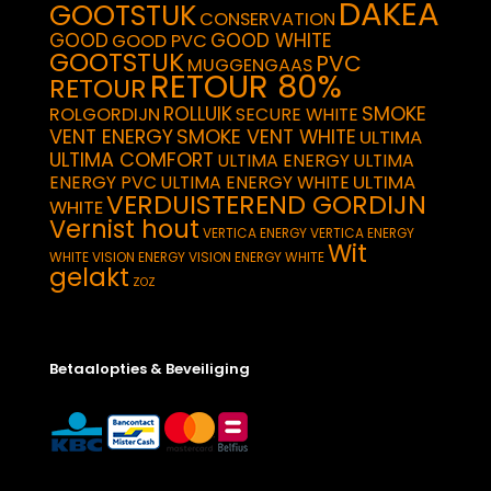
DAKEA
GOOTSTUK
CONSERVATION
GOOD
GOOD WHITE
GOOD PVC
GOOTSTUK
PVC
MUGGENGAAS
RETOUR 80%
RETOUR
SMOKE
ROLLUIK
ROLGORDIJN
SECURE WHITE
VENT ENERGY
SMOKE VENT WHITE
ULTIMA
ULTIMA COMFORT
ULTIMA ENERGY
ULTIMA
ULTIMA
ENERGY PVC
ULTIMA ENERGY WHITE
VERDUISTEREND GORDIJN
WHITE
Vernist hout
VERTICA ENERGY
VERTICA ENERGY
Wit
WHITE
VISION ENERGY
VISION ENERGY WHITE
gelakt
ZOZ
Betaalopties & Beveiliging