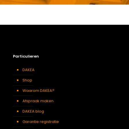
Gewicht
63,9 kg
Afmetingen doos
117 × 146 × 15 cm
Afmeting dakraam
114 x 140 cm – S8A
Beglazing
Dubbele beglazing
Dakraam afwerking
Wit gelakt houten dakraam
Particulieren
Openingswijze
Centraal gescharnierd
Berging
,
Dressing
,
Eetkamer
,
DAKEA
Zolder
,
Slaapkamer
,
Gang
,
Soort kamer
Garage
,
Kantoor
,
Keuken
,
Shop
Traphal
,
Woonkamer
Waarom DAKEA?
Afspraak maken
DAKEA blog
Garantie registratie