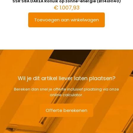
SSR S8A DAKEA Rolluik op zonne-energie (B114xH140)
€
1.007,93
Toevoegen aan winkelwagen
Wil je dit artikel liever laten plaatsen?
Bereken dan snel je offerte inclusief plaatsing via onze
online calculator.
Offerte berekenen