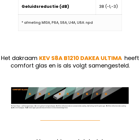
Geluidsreductie (dB)
38 (-1,-3)
* afmeting M10A, P8A, S8A, U4A, U8A: npd
Het dakraam
KEV S8A B1210
DAKEA ULTIMA
heeft
comfort glas en is als volgt samengesteld.