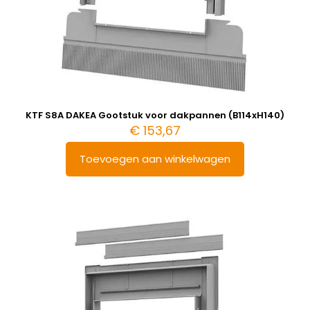
KTF S8A DAKEA Gootstuk voor dakpannen (B114xH140)
€
153,67
Toevoegen aan winkelwagen