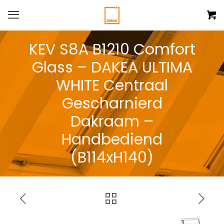
KEV S8A B1210 Comfort
Glass – DAKEA ULTIMA
WHITE Centraal
Gescharnierd
Dakraam –
Handbediend
(B114xH140)