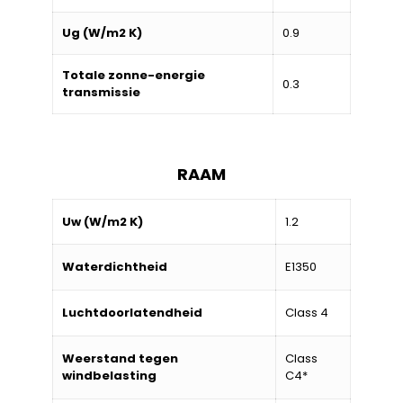
Ug (W/m2 K)
0.9
Totale zonne-energie
0.3
transmissie
RAAM
Uw (W/m2 K)
1.2
Waterdichtheid
E1350
Luchtdoorlatendheid
Class 4
Weerstand tegen
Class
windbelasting
C4*