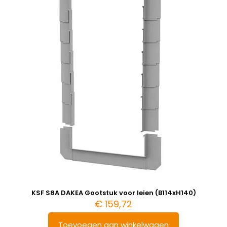
KSF S8A DAKEA Gootstuk voor leien (B114xH140)
€
159,72
Toevoegen aan winkelwagen