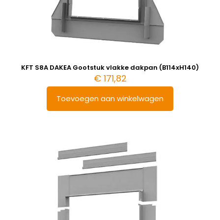
KFT S8A DAKEA Gootstuk vlakke dakpan (B114xH140)
€
171,82
Toevoegen aan winkelwagen