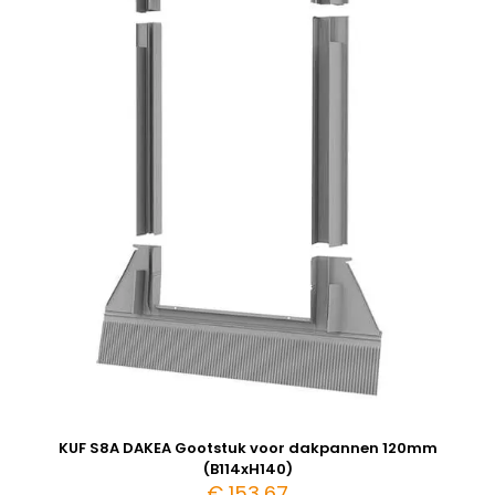
KUF S8A DAKEA Gootstuk voor dakpannen 120mm
(B114xH140)
€
153,67