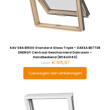
KAV S8A B1500 Standard Glass Triple – DAKEA BETTER
ENERGY Centraal Gescharnierd Dakraam –
Handbediend (B114xH140)
€
915,97
VANAF:
Toevoegen aan winkelwagen