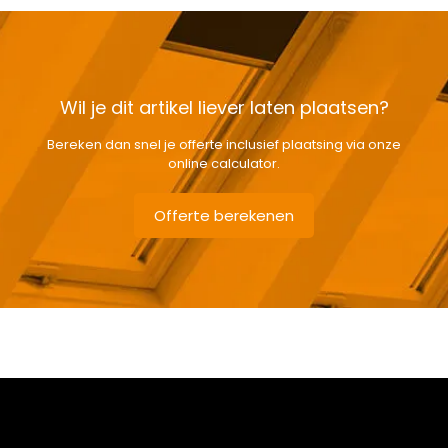
Wil je dit artikel liever laten plaatsen?
Bereken dan snel je offerte inclusief plaatsing via onze
online calculator.
Offerte berekenen
Gewicht
8 kg
Afmetingen doos
151 × 38 × 12 cm
Afmeting dakraam
114 x 140 cm – S8A
Soort dakbedekking
Leien