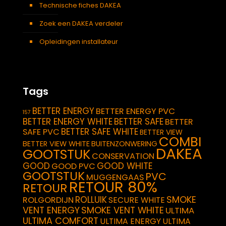
Technische fiches DAKEA
Zoek een DAKEA verdeler
Opleidingen installateur
Tags
BETTER ENERGY
BETTER ENERGY PVC
157
BETTER ENERGY WHITE
BETTER SAFE
BETTER
BETTER SAFE WHITE
SAFE PVC
BETTER VIEW
COMBI
BETTER VIEW WHITE
BUITENZONWERING
DAKEA
GOOTSTUK
CONSERVATION
GOOD
GOOD WHITE
GOOD PVC
GOOTSTUK
PVC
MUGGENGAAS
RETOUR 80%
RETOUR
SMOKE
ROLLUIK
ROLGORDIJN
SECURE WHITE
VENT ENERGY
SMOKE VENT WHITE
ULTIMA
ULTIMA COMFORT
ULTIMA ENERGY
ULTIMA