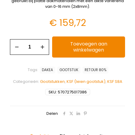
gebruikt bij platte dakmaterialen met een dikte variërend
van 0-16 mm (2x8mm).
€
159,72
Toevoegen aan
winkelwagen
Tags:
DAKEA
GOOTSTUK
RETOUR 80%
Categorieën:
Gootstukken
,
KSF (leien gootstuk)
,
KSF S8A
SKU:
5707275017386
Delen