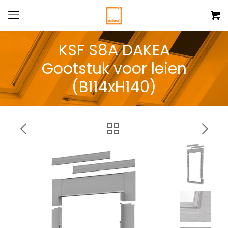
KSF S8A DAKEA
Gootstuk voor leien
(B114xH140)