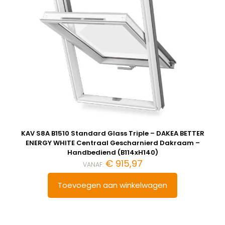
KAV S8A B1510 Standard Glass Triple – DAKEA BETTER
ENERGY WHITE Centraal Gescharnierd Dakraam –
Handbediend (B114xH140)
€
915,97
VANAF:
Toevoegen aan winkelwagen