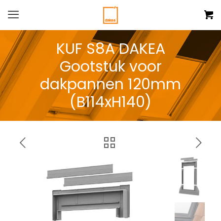
KUF S8A DAKEA
Gootstuk voor
dakpannen 120mm
(B114xH140)