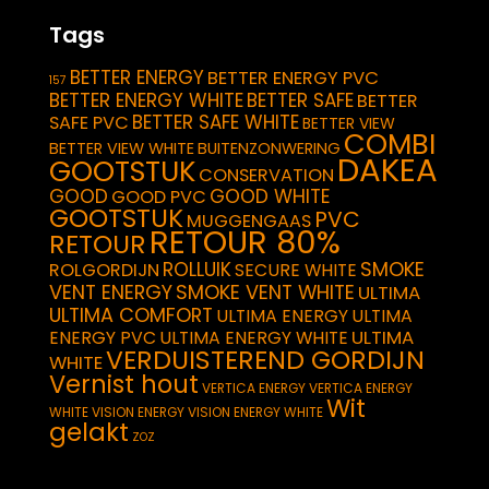
Tags
BETTER ENERGY
BETTER ENERGY PVC
157
BETTER ENERGY WHITE
BETTER SAFE
BETTER
BETTER SAFE WHITE
SAFE PVC
BETTER VIEW
COMBI
BETTER VIEW WHITE
BUITENZONWERING
DAKEA
GOOTSTUK
CONSERVATION
GOOD
GOOD WHITE
GOOD PVC
GOOTSTUK
PVC
MUGGENGAAS
RETOUR 80%
RETOUR
SMOKE
ROLLUIK
ROLGORDIJN
SECURE WHITE
VENT ENERGY
SMOKE VENT WHITE
ULTIMA
ULTIMA COMFORT
ULTIMA ENERGY
ULTIMA
ULTIMA
ENERGY PVC
ULTIMA ENERGY WHITE
VERDUISTEREND GORDIJN
WHITE
Vernist hout
VERTICA ENERGY
VERTICA ENERGY
Wit
WHITE
VISION ENERGY
VISION ENERGY WHITE
gelakt
ZOZ