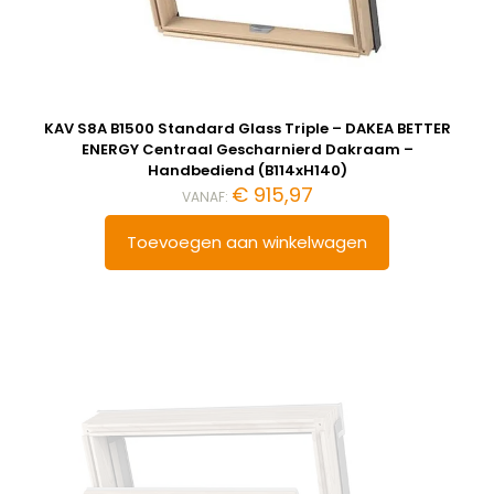
KAV S8A B1500 Standard Glass Triple – DAKEA BETTER
ENERGY Centraal Gescharnierd Dakraam –
Handbediend (B114xH140)
€
915,97
VANAF:
Toevoegen aan winkelwagen