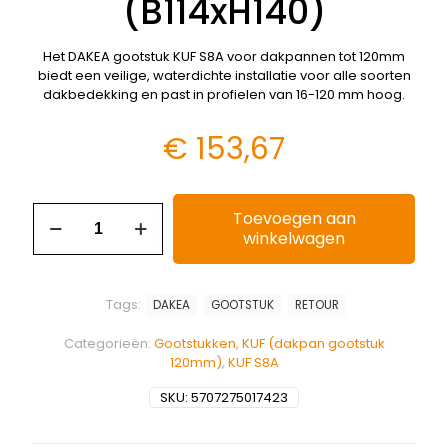
(B114xH140)
Het DAKEA gootstuk KUF S8A voor dakpannen tot 120mm
biedt een veilige, waterdichte installatie voor alle soorten
dakbedekking en past in profielen van 16-120 mm hoog.
€
153,67
Toevoegen aan
winkelwagen
Tags:
DAKEA
GOOTSTUK
RETOUR
Categorieën:
Gootstukken
,
KUF (dakpan gootstuk
120mm)
,
KUF S8A
SKU:
5707275017423