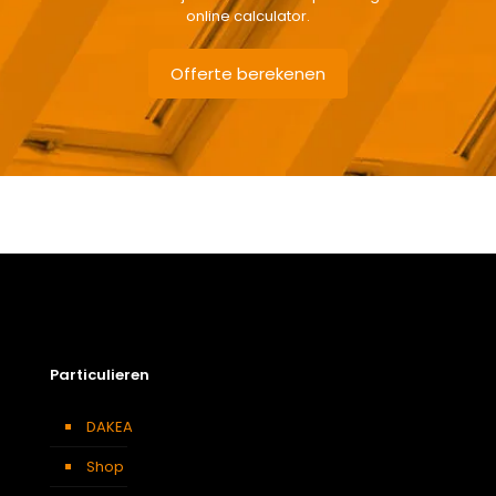
online calculator.
Offerte berekenen
Gewicht
9 kg
Afmetingen doos
174 × 50 × 12 cm
Afmeting dakraam
114 x 140 cm – S8A
Soort dakbedekking
Dakpannen
Particulieren
DAKEA
Shop