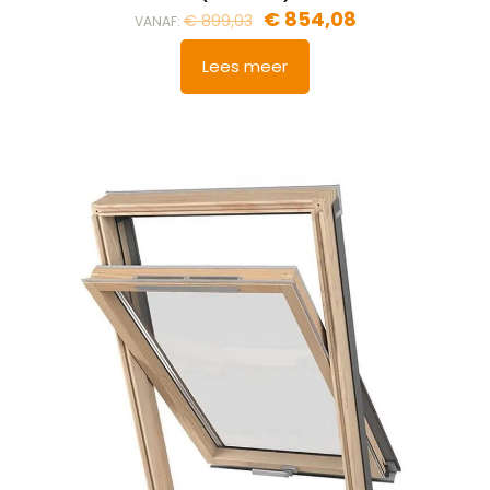
€
854,08
€
899,03
VANAF:
Lees meer