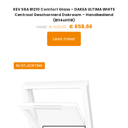
KEV S6A B1210 Comfort Glass – DAKEA ULTIMA WHITE
Centraal Gescharnierd Dakraam – Handbediend
(B114xH118)
€
658,66
€
693,33
VANAF:
Lees meer
NU 5% KORTING