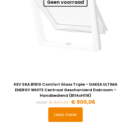
Geen voorraad
KEV S6A B1810 Comfort Glass Triple – DAKEA ULTIMA
ENERGY WHITE Centraal Gescharnierd Dakraam –
Handbediend (B114xH118)
€
900,06
€
947,43
VANAF:
Lees meer