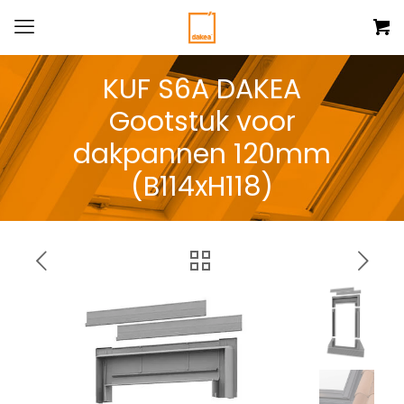
KUF S6A DAKEA
Gootstuk voor
dakpannen 120mm
(B114xH118)