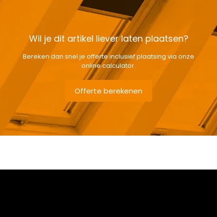
Wil je dit artikel liever laten plaatsen?
Bereken dan snel je offerte inclusief plaatsing via onze
online calculator.
Offerte berekenen
Gewicht
8,7 kg
Afmetingen doos
174 × 50 × 12 cm
Afmeting dakraam
114 x 118 cm – S6A
Soort dakbedekking
Dakpannen