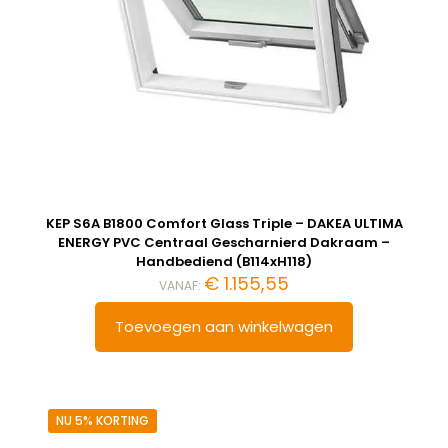
KEP S6A B1800 Comfort Glass Triple – DAKEA ULTIMA
ENERGY PVC Centraal Gescharnierd Dakraam –
Handbediend (B114xH118)
€
1.155,55
VANAF:
Toevoegen aan winkelwagen
NU 5% KORTING