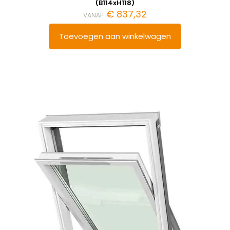
(B114xH118)
€
837,32
VANAF:
Toevoegen aan winkelwagen