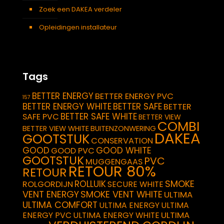
Zoek een DAKEA verdeler
Opleidingen installateur
Tags
BETTER ENERGY
BETTER ENERGY PVC
157
BETTER ENERGY WHITE
BETTER SAFE
BETTER
BETTER SAFE WHITE
SAFE PVC
BETTER VIEW
COMBI
BETTER VIEW WHITE
BUITENZONWERING
DAKEA
GOOTSTUK
CONSERVATION
GOOD
GOOD WHITE
GOOD PVC
GOOTSTUK
PVC
MUGGENGAAS
RETOUR 80%
RETOUR
SMOKE
ROLLUIK
ROLGORDIJN
SECURE WHITE
VENT ENERGY
SMOKE VENT WHITE
ULTIMA
ULTIMA COMFORT
ULTIMA ENERGY
ULTIMA
ULTIMA
ENERGY PVC
ULTIMA ENERGY WHITE