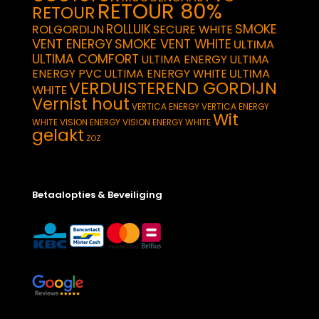
RETOUR 80%
RETOUR
SMOKE
ROLLUIK
ROLGORDIJN
SECURE WHITE
VENT ENERGY
SMOKE VENT WHITE
ULTIMA
ULTIMA COMFORT
ULTIMA ENERGY
ULTIMA
ULTIMA
ENERGY PVC
ULTIMA ENERGY WHITE
VERDUISTEREND GORDIJN
WHITE
Vernist hout
VERTICA ENERGY
VERTICA ENERGY
Wit
WHITE
VISION ENERGY
VISION ENERGY WHITE
gelakt
ZOZ
Betaalopties & Beveiliging