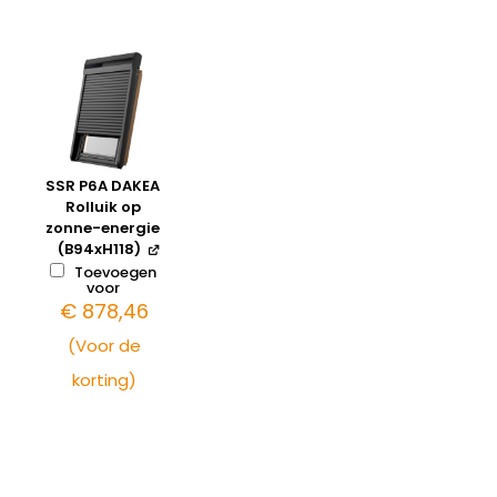
SSR P6A DAKEA
Rolluik op
zonne-energie
(B94xH118)
Toevoegen
voor
€
878,46
(Voor de
korting)