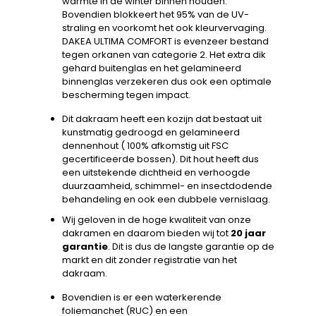
warmte in de winter binnen houden.
Bovendien blokkeert het 95% van de UV-
straling en voorkomt het ook kleurvervaging.
DAKEA ULTIMA COMFORT is evenzeer bestand
tegen orkanen van categorie 2. Het extra dik
gehard buitenglas en het gelamineerd
binnenglas verzekeren dus ook een optimale
bescherming tegen impact.
Dit dakraam heeft een kozijn dat bestaat uit
kunstmatig gedroogd en gelamineerd
dennenhout ( 100% afkomstig uit FSC
gecertificeerde bossen). Dit hout heeft dus
een uitstekende dichtheid en verhoogde
duurzaamheid, schimmel- en insectdodende
behandeling en ook een dubbele vernislaag.
Wij geloven in de hoge kwaliteit van onze
dakramen en daarom bieden wij tot
20 jaar
garantie
. Dit is dus de langste garantie op de
markt en dit zonder registratie van het
dakraam.
Bovendien is er een waterkerende
foliemanchet (RUC) en een