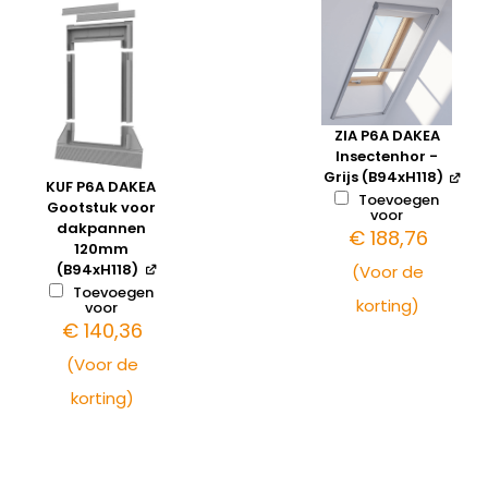
ZIA P6A DAKEA
Insectenhor -
Grijs (B94xH118)
KUF P6A DAKEA
Toevoegen
Gootstuk voor
voor
dakpannen
€
188,76
120mm
(B94xH118)
(Voor de
Toevoegen
korting)
voor
€
140,36
(Voor de
korting)