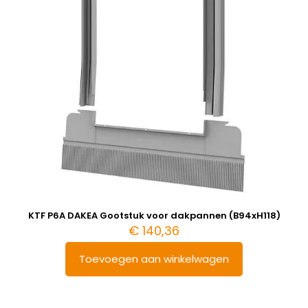
KTF P6A DAKEA Gootstuk voor dakpannen (B94xH118)
€
140,36
Toevoegen aan winkelwagen