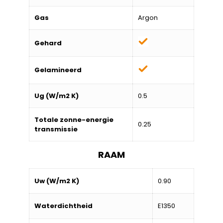
Gas
Argon
Gehard
Gelamineerd
Ug (W/m2 K)
0.5
Totale zonne-energie
0.25
transmissie
RAAM
Uw (W/m2 K)
0.90
Waterdichtheid
E1350