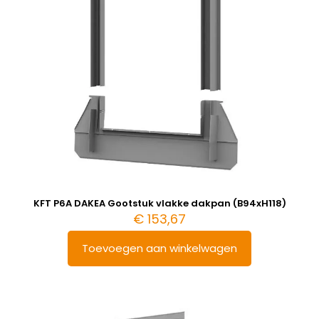
KFT P6A DAKEA Gootstuk vlakke dakpan (B94xH118)
€
153,67
Toevoegen aan winkelwagen