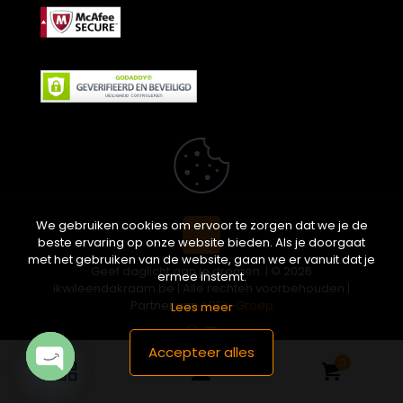
We gebruiken cookies om ervoor te zorgen dat we je de
beste ervaring op onze website bieden. Als je doorgaat
met het gebruiken van de website, gaan we er vanuit dat je
Geef daglicht aan je dromen. | © 2026
ermee instemt.
ikwileendakraam.be | Alle rechten voorbehouden |
Partner van
APEX-Groep
Lees meer
Accepteer alles
0
Open