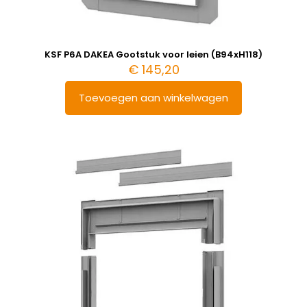
KSF P6A DAKEA Gootstuk voor leien (B94xH118)
€
145,20
Toevoegen aan winkelwagen