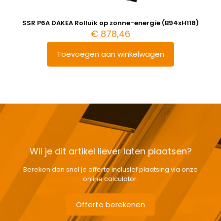
SSR P6A DAKEA Rolluik op zonne-energie (B94xH118)
€
878,46
Toevoegen aan winkelwagen
Wil je dit artikel liever laten plaatsen?
Bereken dan snel je offerte inclusief plaatsing via onze
online calculator.
Offerte berekenen