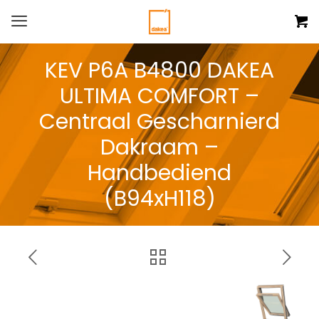
KEV P6A B4800 DAKEA
ULTIMA COMFORT –
Centraal Gescharnierd
Dakraam –
Handbediend
(B94xH118)