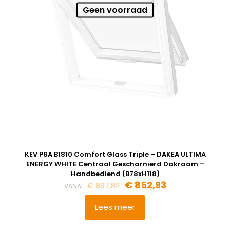
ZIA P6A DAKEA Insectenhor - Grijs (B94xH118)
Geen voorraad
Berging
,
Dressing
,
Eetkamer
,
Zolder
,
Badkamer
,
Soort kamer
Slaapkamer
,
Garage
,
Kantoor
,
Keuken
,
Toilet
,
Woonkamer
Afmeting dakraam
94 x 118 cm – P6A
SSR P6A DAKEA Rolluik op zonne-energie (B94xH118)
Afmeting dakraam
94 x 118 cm – P6A
Berging
,
Dressing
,
Eetkamer
,
Zolder
,
Badkamer
,
Soort kamer
Slaapkamer
,
Gang
,
Garage
,
KEV P6A B1810 Comfort Glass Triple – DAKEA ULTIMA
Kantoor
,
Keuken
,
Toilet
,
ENERGY WHITE Centraal Gescharnierd Dakraam –
Traphal
,
Woonkamer
Handbediend (B78xH118)
€
852,93
€
897,82
VANAF:
Lees meer