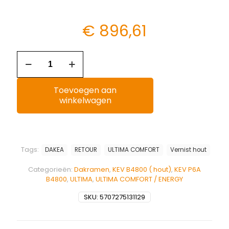
€
896,61
Toevoegen aan
winkelwagen
Tags:
DAKEA
RETOUR
ULTIMA COMFORT
Vernist hout
Categorieën:
Dakramen
,
KEV B4800 ( hout)
,
KEV P6A
B4800
,
ULTIMA
,
ULTIMA COMFORT / ENERGY
SKU:
5707275131129