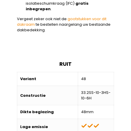
isolatieschuimkraag (IFC)
gratis
inbegrepen
.
Vergeet zeker ook niet de
gootstukken voor dit
dakraam
te bestellen naargelang uw bestaande
dakbedekking.
RUIT
Variant
48
33.2SS-10-3HS-
Constructie
10-6H
Dikte beglazing
48mm
Lage emissie