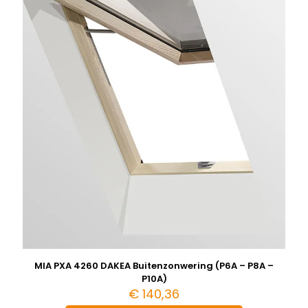
MIA PXA 4260 DAKEA Buitenzonwering (P6A – P8A –
P10A)
€
140,36