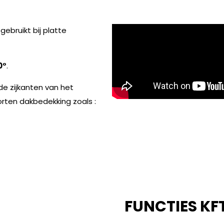
ebruikt bij platte
0°
.
e zijkanten van het
orten dakbedekking zoals :
FUNCTIES KF