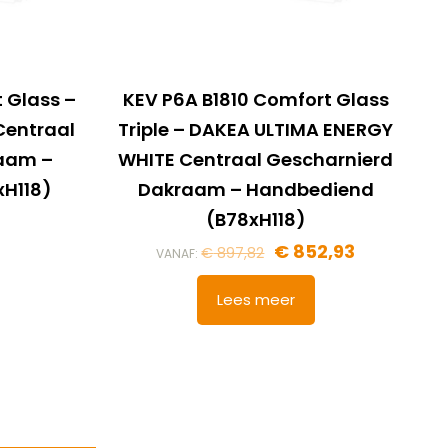
 Glass –
KEV P6A B1810 Comfort Glass
Centraal
Triple – DAKEA ULTIMA ENERGY
raam –
WHITE Centraal Gescharnierd
H118)
Dakraam – Handbediend
(B78xH118)
€
852,93
€
897,82
VANAF:
Lees meer