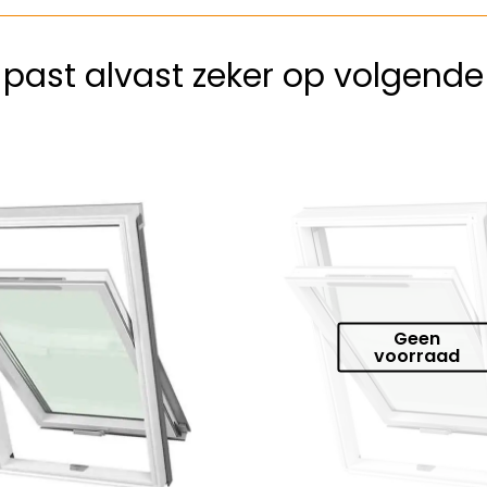
k past alvast zeker op volgend
Geen
voorraad