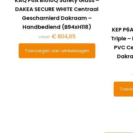
KAQ P6A B1010Q Safety Glass –
DAKEA SECURE WHITE Centraal
Gescharnierd Dakraam –
Handbediend (B94xH118)
KEP P6A
€
804,65
VANAF:
Triple 
PVC Ce
Toevoegen aan winkelwagen
Dakr
Toevo