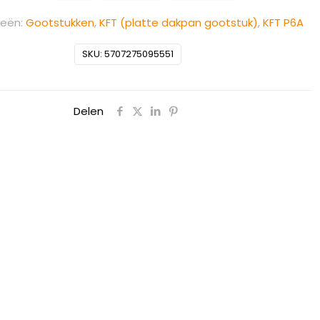
ieën:
Gootstukken
,
KFT (platte dakpan gootstuk)
,
KFT P6A
SKU:
5707275095551
Delen