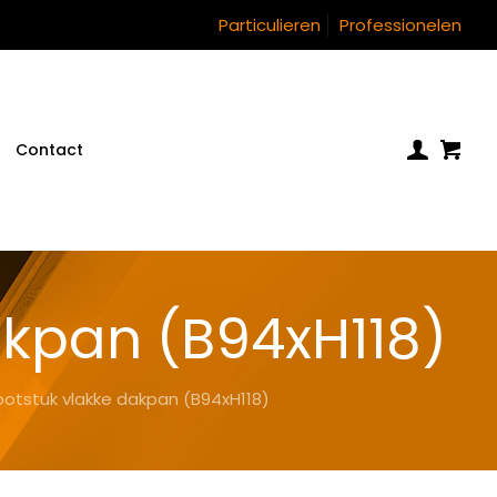
Particulieren
Professionelen
Contact
akpan (B94xH118)
otstuk vlakke dakpan (B94xH118)