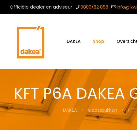
Officiële dealer en adviseur
0800/82 888
info@ikw
DAKEA
Shop
Overzich
KFT P6A DAKEA G
DAKEA
Gootstukken
KFT