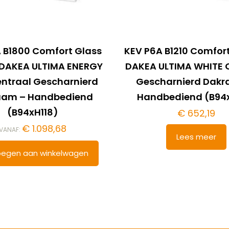
 B1800 Comfort Glass
KEV P6A B1210 Comfort
– DAKEA ULTIMA ENERGY
DAKEA ULTIMA WHITE 
ntraal Gescharnierd
Gescharnierd Dak
aam – Handbediend
Handbediend (B94x
(B94xH118)
€
652,19
€
1.098,68
VANAF:
Lees meer
egen aan winkelwagen