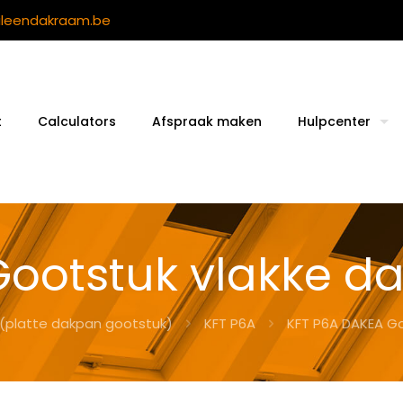
ileendakraam.be
t
Calculators
Afspraak maken
Hulpcenter
ootstuk vlakke d
 (platte dakpan gootstuk)
KFT P6A
KFT P6A DAKEA Go