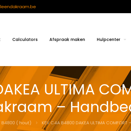
ileendakraam.be
t
Calculators
Afspraak maken
Hulpcenter
DAKEA ULTIMA COM
akraam – Handbe
 B4800 ( hout)
KEV C4A B4800 DAKEA ULTIMA COMFORT –