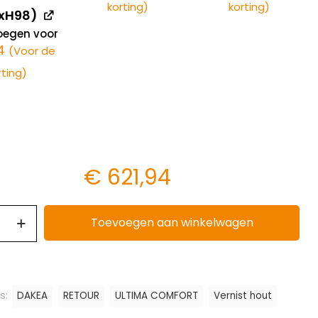
korting)
korting)
xH98)
egen voor
4
(Voor de
rting)
€
621,94
Toevoegen aan winkelwagen
s:
DAKEA
RETOUR
ULTIMA COMFORT
Vernist hout