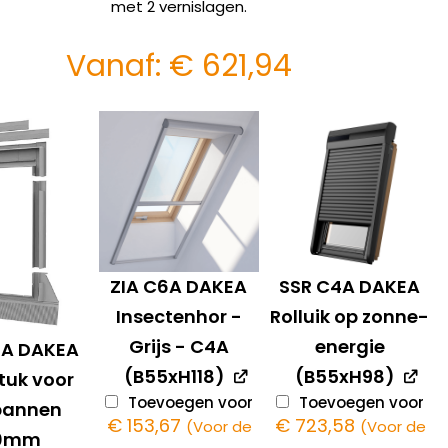
met 2 vernislagen.
Vanaf:
€
621,94
ZIA C6A DAKEA
SSR C4A DAKEA
Insectenhor -
Rolluik op zonne-
Grijs - C4A
energie
4A DAKEA
(B55xH118)
(B55xH98)
tuk voor
Toevoegen voor
Toevoegen voor
pannen
€
153,67
€
723,58
(Voor de
(Voor de
20mm