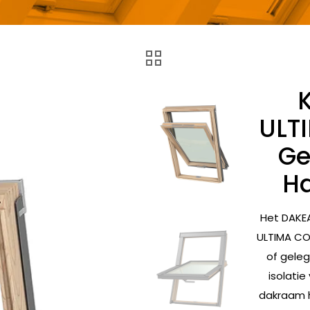
ULT
Ge
H
Het DAKE
ULTIMA CO
of geleg
isolatie
dakraam h