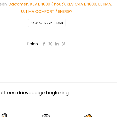
eën:
Dakramen
,
KEV B4800 ( hout)
,
KEV C4A B4800
,
ULTIMA
,
ULTIMA COMFORT / ENERGY
SKU:
5707275131068
Delen
t een drievoudige beglazing.