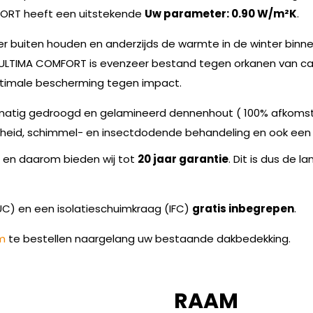
MFORT heeft een uitstekende
Uw parameter: 0.90 W/m²K
.
er buiten houden en anderzijds de warmte in de winter binn
A ULTIMA COMFORT is evenzeer bestand tegen orkanen van cat
ptimale bescherming tegen impact.
tmatig gedroogd en gelamineerd dennenhout ( 100% afkomstig
heid, schimmel- en insectdodende behandeling en ook een
n en daarom bieden wij tot
20 jaar garantie
. Dit is dus de 
C) en een isolatieschuimkraag (IFC)
gratis inbegrepen
.
m
te bestellen naargelang uw bestaande dakbedekking.
RAAM