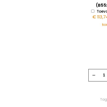
(B55
Toevo
€
113,7
ko
Tag