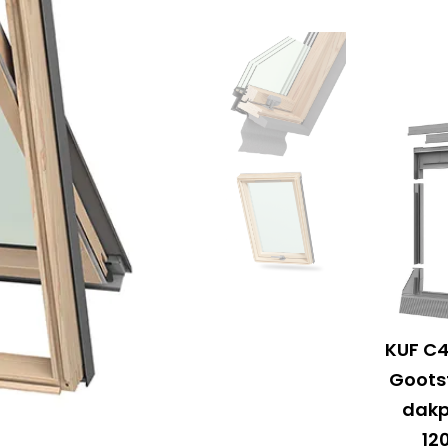
KUF C
Goots
dak
1