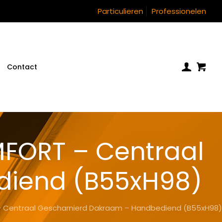
Particulieren
Professionelen
Contact
FORT – Centraal
diend (B55xH98)
 Centraal Gescharnierd Dakraam – Handbediend (B55xH98)