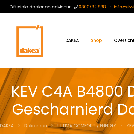
Officiële dealer en adviseur
0800/82 888
info@ikw
DAKEA
Shop
Overzich
KEV C4A B4800 
Gescharnierd D
DAKEA
Dakramen
ULTIMA COMFORT / ENERGY
KEV