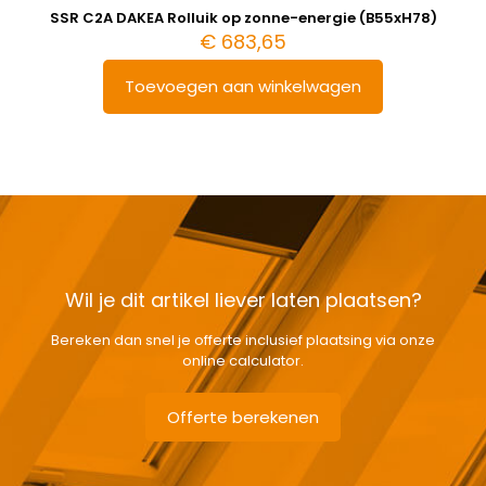
SSR C2A DAKEA Rolluik op zonne-energie (B55xH78)
€
683,65
Toevoegen aan winkelwagen
Wil je dit artikel liever laten plaatsen?
Bereken dan snel je offerte inclusief plaatsing via onze
online calculator.
Offerte berekenen