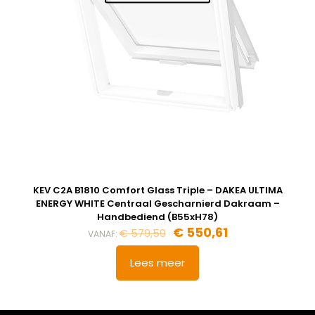
Afmeting dakraam
55 x 78 cm – C2A
Berging
,
Dressing
,
Eetkamer
,
Zolder
,
Badkamer
,
Soort kamer
Slaapkamer
,
Garage
,
Kantoor
,
Keuken
,
Toilet
,
Woonkamer
SSR C2A DAKEA Rolluik op zonne-energie (B55xH78)
Afmeting dakraam
55 x 78 cm – C2A
Berging
,
Dressing
,
Eetkamer
,
Zolder
,
Badkamer
,
Soort kamer
Slaapkamer
,
Gang
,
Garage
,
KEV C2A B1810 Comfort Glass Triple – DAKEA ULTIMA
Kantoor
,
Keuken
,
Toilet
,
ENERGY WHITE Centraal Gescharnierd Dakraam –
Traphal
,
Woonkamer
Handbediend (B55xH78)
€
550,61
€
579,59
VANAF:
Lees meer