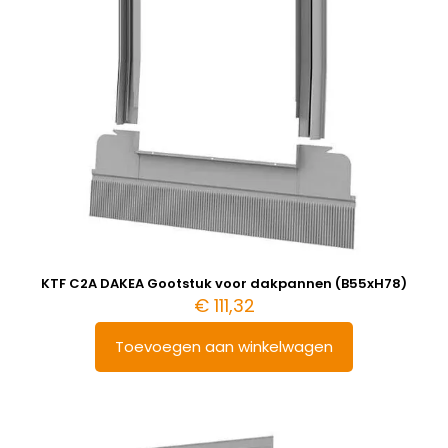
KTF C2A DAKEA Gootstuk voor dakpannen (B55xH78)
€
111,32
Toevoegen aan winkelwagen