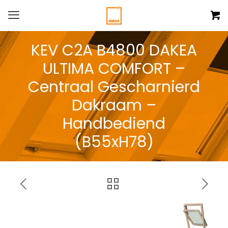
KEV C2A B4800 DAKEA
ULTIMA COMFORT –
Centraal Gescharnierd
Dakraam –
Handbediend
(B55xH78)