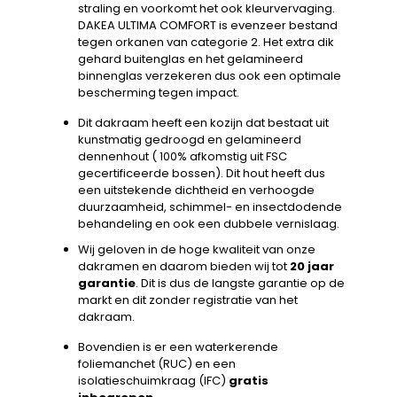
straling en voorkomt het ook kleurvervaging.
DAKEA ULTIMA COMFORT is evenzeer bestand
tegen orkanen van categorie 2. Het extra dik
gehard buitenglas en het gelamineerd
binnenglas verzekeren dus ook een optimale
bescherming tegen impact.
Dit dakraam heeft een kozijn dat bestaat uit
kunstmatig gedroogd en gelamineerd
dennenhout ( 100% afkomstig uit FSC
gecertificeerde bossen). Dit hout heeft dus
een uitstekende dichtheid en verhoogde
duurzaamheid, schimmel- en insectdodende
behandeling en ook een dubbele vernislaag.
Wij geloven in de hoge kwaliteit van onze
dakramen en daarom bieden wij tot
20 jaar
garantie
. Dit is dus de langste garantie op de
markt en dit zonder registratie van het
dakraam.
Bovendien is er een waterkerende
foliemanchet (RUC) en een
isolatieschuimkraag (IFC)
gratis