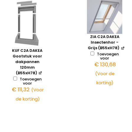
ZIA C2A DAKEA
Insectenhor -
Grijs (B55xH78)
KUF C2A DAKEA
Toevoegen
Gootstuk voor
voor
dakpannen
€
130,68
120mm
(B55xH78)
(Voor de
Toevoegen
korting)
voor
€
111,32
(Voor
de korting)