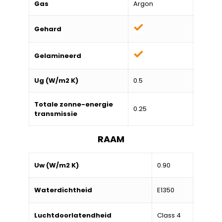
Gas
Argon
Gehard
Gelamineerd
Ug (W/m2 K)
0.5
Totale zonne-energie
0.25
transmissie
RAAM
Uw (W/m2 K)
0.90
Waterdichtheid
E1350
Luchtdoorlatendheid
Class 4