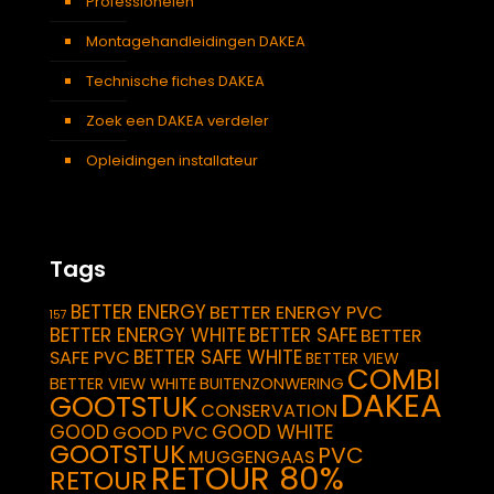
Professionelen
Montagehandleidingen DAKEA
Technische fiches DAKEA
Zoek een DAKEA verdeler
Opleidingen installateur
Tags
BETTER ENERGY
BETTER ENERGY PVC
157
BETTER ENERGY WHITE
BETTER SAFE
BETTER
BETTER SAFE WHITE
SAFE PVC
BETTER VIEW
COMBI
BETTER VIEW WHITE
BUITENZONWERING
DAKEA
GOOTSTUK
CONSERVATION
GOOD
GOOD WHITE
GOOD PVC
GOOTSTUK
PVC
MUGGENGAAS
RETOUR 80%
RETOUR