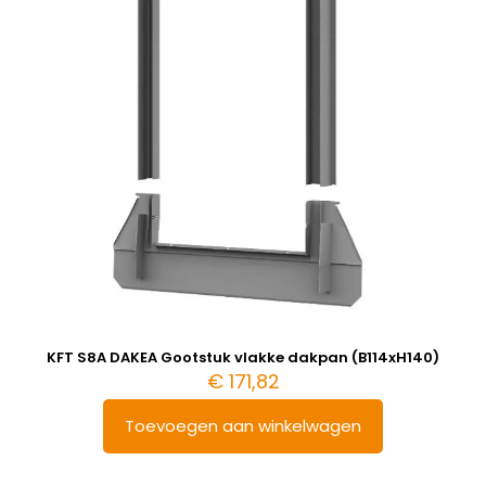
KFT S8A DAKEA Gootstuk vlakke dakpan (B114xH140)
€
171,82
Toevoegen aan winkelwagen