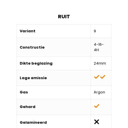
RUIT
Variant
9
4-16-
Constructie
4H
Dikte beglazing
24mm
Lage emissie
Gas
Argon
Gehard
Gelamineerd