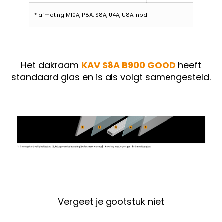
* afmeting M10A, P8A, S8A, U4A, U8A: npd
Het dakraam
KAV S8A B900 GOOD
heeft
standaard glas en is als volgt samengesteld.
Vergeet je gootstuk niet