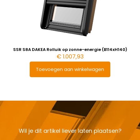
SSR S8A DAKEA Rolluik op zonne-energie (B114xH140)
€
1.007,93
Toevoegen aan winkelwagen
Wil je dit artikel liever laten plaatsen?