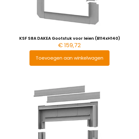
KSF S8A DAKEA Gootstuk voor leien (B114xH140)
€
159,72
Toevoegen aan winkelwagen