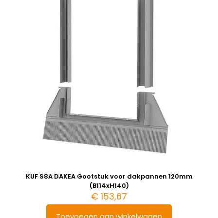
KUF S8A DAKEA Gootstuk voor dakpannen 120mm
(B114xH140)
€
153,67
Toevoegen aan winkelwagen