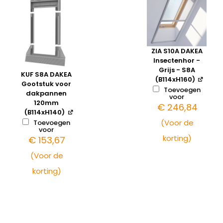
ZIA S10A DAKEA
Insectenhor -
Grijs - S8A
KUF S8A DAKEA
(B114xH160)
Gootstuk voor
Toevoegen
dakpannen
voor
120mm
€
246,84
(B114xH140)
(Voor de
Toevoegen
voor
korting)
€
153,67
(Voor de
korting)