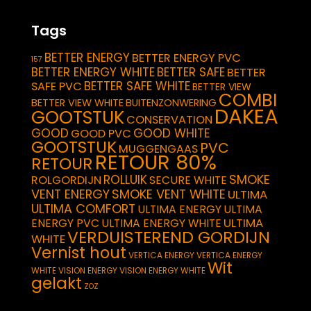
Tags
BETTER ENERGY
BETTER ENERGY PVC
157
BETTER ENERGY WHITE
BETTER SAFE
BETTER
BETTER SAFE WHITE
SAFE PVC
BETTER VIEW
COMBI
BETTER VIEW WHITE
BUITENZONWERING
DAKEA
GOOTSTUK
CONSERVATION
GOOD
GOOD WHITE
GOOD PVC
GOOTSTUK
PVC
MUGGENGAAS
RETOUR 80%
RETOUR
SMOKE
ROLLUIK
ROLGORDIJN
SECURE WHITE
VENT ENERGY
SMOKE VENT WHITE
ULTIMA
ULTIMA COMFORT
ULTIMA ENERGY
ULTIMA
ULTIMA
ENERGY PVC
ULTIMA ENERGY WHITE
VERDUISTEREND GORDIJN
WHITE
Vernist hout
VERTICA ENERGY
VERTICA ENERGY
Wit
WHITE
VISION ENERGY
VISION ENERGY WHITE
gelakt
ZOZ