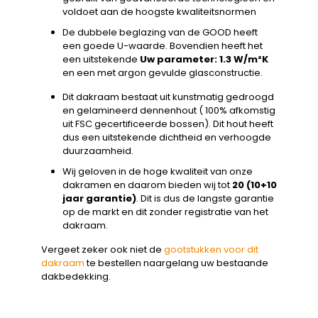
voldoet aan de hoogste kwaliteitsnormen
De dubbele beglazing van de GOOD heeft
een goede U-waarde. Bovendien heeft het
een uitstekende
Uw parameter: 1.3 W/m²K
en een met argon gevulde glasconstructie.
Dit dakraam bestaat uit kunstmatig gedroogd
en gelamineerd dennenhout ( 100% afkomstig
uit FSC gecertificeerde bossen). Dit hout heeft
dus een uitstekende dichtheid en verhoogde
duurzaamheid.
Wij geloven in de hoge kwaliteit van onze
dakramen en daarom bieden wij tot
20 (10+10
jaar garantie)
. Dit is dus de langste garantie
op de markt en dit zonder registratie van het
dakraam.
Vergeet zeker ook niet de
gootstukken voor dit
dakraam
te bestellen naargelang uw bestaande
dakbedekking.