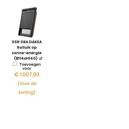
SSR S8A DAKEA
Rolluik op
zonne-energie
(B114xH140)
Toevoegen
voor
€
1.007,93
(Voor de
korting)