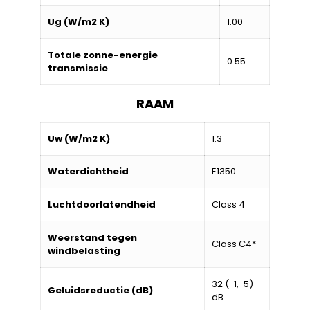
Ug (W/m2 K)
1.00
Totale zonne-energie
0.55
transmissie
RAAM
Uw (W/m2 K)
1.3
Waterdichtheid
E1350
Luchtdoorlatendheid
Class 4
Weerstand tegen
Class C4*
windbelasting
32 (-1,-5)
Geluidsreductie (dB)
dB