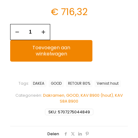
€
716,32
Toevoegen aan
winkelwagen
Tags:
DAKEA
GOOD
RETOUR 80%
Vernist hout
Categorieën:
Dakramen
,
GOOD
,
KAV B900 (hout)
,
KAV
S8A B900
SKU:
5707275044849
Delen