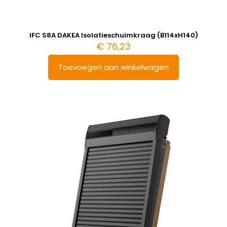
IFC S8A DAKEA Isolatieschuimkraag (B114xH140)
€
76,23
Toevoegen aan winkelwagen