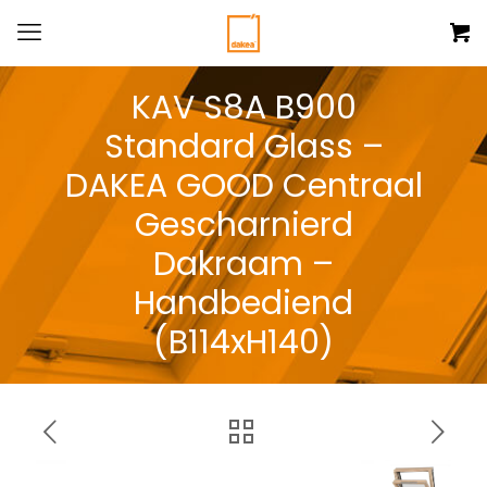
KAV S8A B900
Standard Glass –
DAKEA GOOD Centraal
Gescharnierd
Dakraam –
Handbediend
(B114xH140)