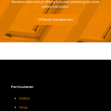
Bereken dan snel je offerte inclusief plaatsing via onze
online calculator.
Offerte berekenen
Gewicht
46,8 kg
Afmetingen doos
146 × 117 × 15 cm
Beglazing
Dubbele beglazing
Dakraam afwerking
Vernist houten dakraam
Openingswijze
Centraal gescharnierd
Particulieren
Berging
,
Dressing
,
Eetkamer
,
Soort kamer
Zolder
,
Slaapkamer
,
Garage
,
Kantoor
,
Keuken
,
Woonkamer
DAKEA
Afmeting dakraam
114 x 140 cm – S8A
Shop
KUF S8A DAKEA Gootstuk voor dakpannen 120mm