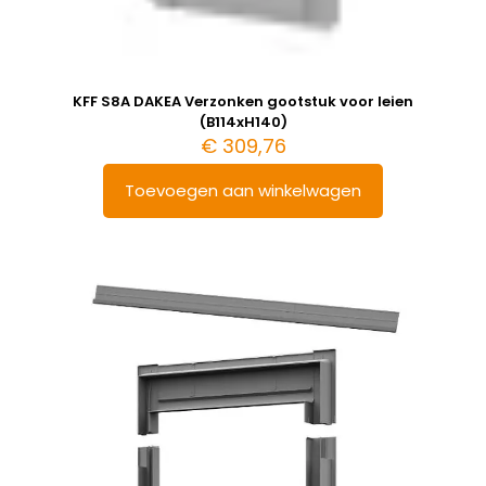
KFF S8A DAKEA Verzonken gootstuk voor leien
(B114xH140)
€
309,76
Toevoegen aan winkelwagen