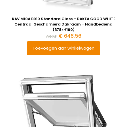
KAV M10A B910 Standard Glass – DAKEA GOOD WHITE
Centraal Gescharnierd Dakraam – Handbediend
(B78xH160)
€
648,56
VANAF:
Toevoegen aan winkelwagen