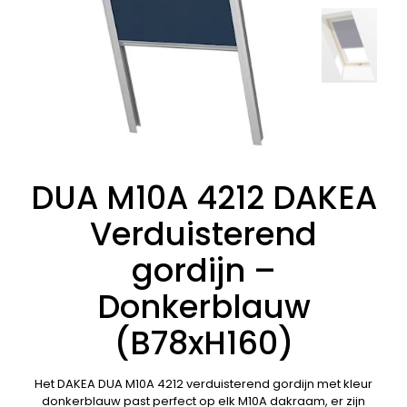
DUA M10A 4212 DAKEA
Verduisterend
gordijn –
Donkerblauw
(B78xH160)
Het DAKEA DUA M10A 4212 verduisterend gordijn met kleur
donkerblauw past perfect op elk M10A dakraam, er zijn