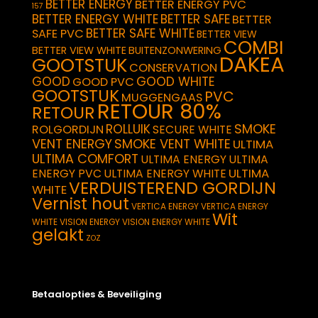
BETTER ENERGY
BETTER ENERGY PVC
157
BETTER ENERGY WHITE
BETTER SAFE
BETTER
BETTER SAFE WHITE
SAFE PVC
BETTER VIEW
COMBI
BETTER VIEW WHITE
BUITENZONWERING
DAKEA
GOOTSTUK
CONSERVATION
GOOD
GOOD WHITE
GOOD PVC
GOOTSTUK
PVC
MUGGENGAAS
RETOUR 80%
RETOUR
SMOKE
ROLLUIK
ROLGORDIJN
SECURE WHITE
VENT ENERGY
SMOKE VENT WHITE
ULTIMA
ULTIMA COMFORT
ULTIMA ENERGY
ULTIMA
ULTIMA
ENERGY PVC
ULTIMA ENERGY WHITE
VERDUISTEREND GORDIJN
WHITE
Vernist hout
VERTICA ENERGY
VERTICA ENERGY
Wit
WHITE
VISION ENERGY
VISION ENERGY WHITE
gelakt
ZOZ
Betaalopties & Beveiliging