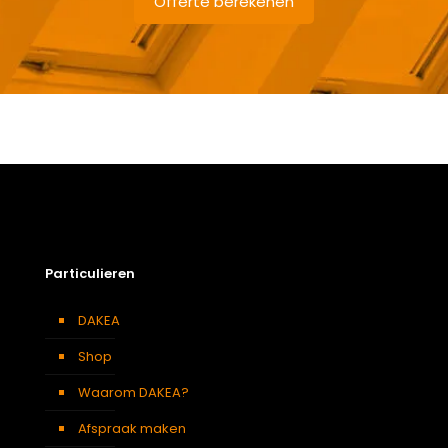
Offerte berekenen
Gewicht
2,5 kg
Afmetingen doos
7 × 141 × 11 cm
Afmeting dakraam
78 x 160 cm – M10A
Berging
,
Dressing
,
Eetkamer
,
Zolder
,
Badkamer
,
Soort kamer
Slaapkamer
,
Garage
,
Kantoor
,
Keuken
,
Toilet
,
Particulieren
Woonkamer
Kleur :
DAKEA
Verduisterend
Donkerblauw
gordijn
Shop
Waarom DAKEA?
Afspraak maken