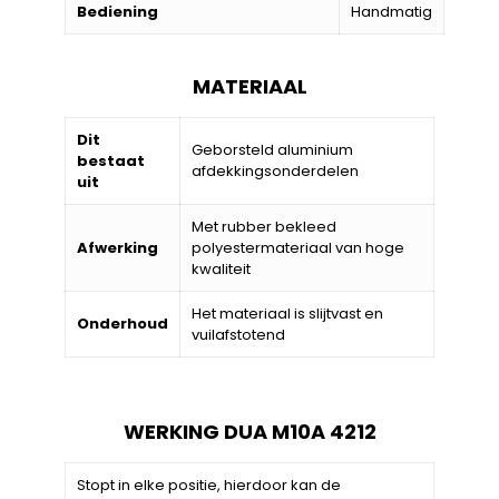
Bediening
Handmatig
MATERIAAL
Dit
Geborsteld aluminium
bestaat
afdekkingsonderdelen
uit
Met rubber bekleed
Afwerking
polyestermateriaal van hoge
kwaliteit
Het materiaal is slijtvast en
Onderhoud
vuilafstotend
WERKING DUA M10A 4212
Stopt in elke positie, hierdoor kan de