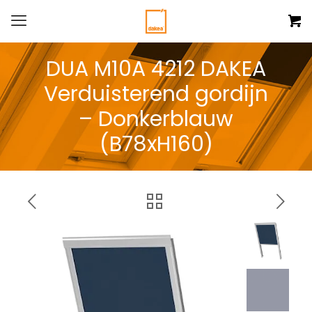
DUA M10A 4212 DAKEA
Verduisterend gordijn
– Donkerblauw
(B78xH160)