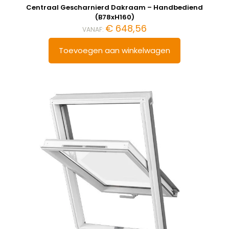
Centraal Gescharnierd Dakraam – Handbediend
(B78xH160)
€
648,56
VANAF:
Toevoegen aan winkelwagen