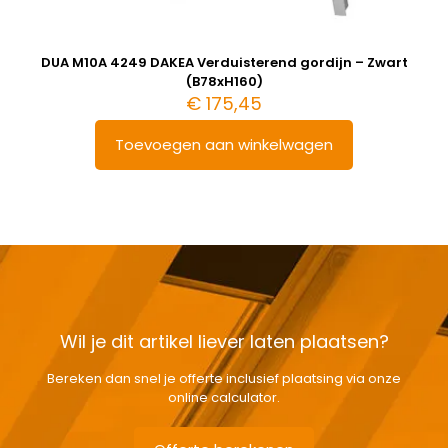
DUA M10A 4249 DAKEA Verduisterend gordijn – Zwart
(B78xH160)
€
175,45
Toevoegen aan winkelwagen
Wil je dit artikel liever laten plaatsen?
Bereken dan snel je offerte inclusief plaatsing via onze
online calculator.