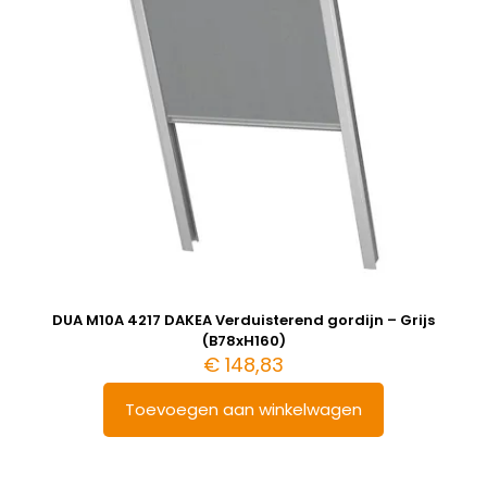
DUA M10A 4217 DAKEA Verduisterend gordijn – Grijs
(B78xH160)
€
148,83
Toevoegen aan winkelwagen