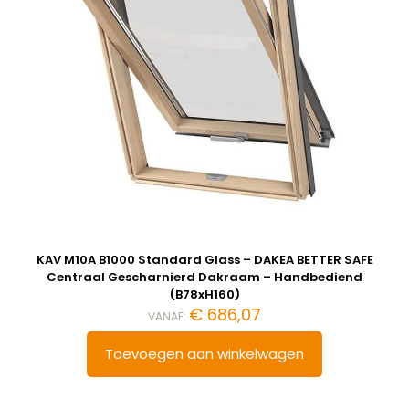
KAV M10A B1000 Standard Glass – DAKEA BETTER SAFE
Centraal Gescharnierd Dakraam – Handbediend
(B78xH160)
€
686,07
VANAF:
Toevoegen aan winkelwagen