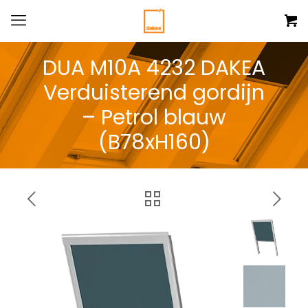
DUA M10A 4232 DAKEA
Verduisterend gordijn
– Petrol blauw
(B78xH160)