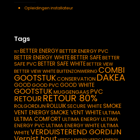
Opleidingen installateur
Tags
BETTER ENERGY
BETTER ENERGY PVC
157
BETTER ENERGY WHITE
BETTER SAFE
BETTER
BETTER SAFE WHITE
SAFE PVC
BETTER VIEW
COMBI
BETTER VIEW WHITE
BUITENZONWERING
DAKEA
GOOTSTUK
CONSERVATION
GOOD
GOOD WHITE
GOOD PVC
GOOTSTUK
PVC
MUGGENGAAS
RETOUR 80%
RETOUR
SMOKE
ROLLUIK
ROLGORDIJN
SECURE WHITE
VENT ENERGY
SMOKE VENT WHITE
ULTIMA
ULTIMA COMFORT
ULTIMA ENERGY
ULTIMA
ULTIMA
ENERGY PVC
ULTIMA ENERGY WHITE
VERDUISTEREND GORDIJN
WHITE
Vernist hout
VERTICA ENERGY
VERTICA ENERGY