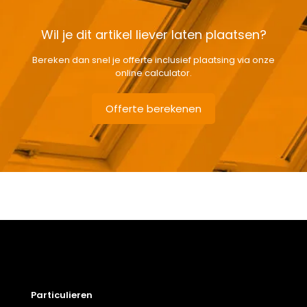
Wil je dit artikel liever laten plaatsen?
Bereken dan snel je offerte inclusief plaatsing via onze
online calculator.
Offerte berekenen
Gewicht
2,52 kg
Afmetingen doos
7 × 141 × 11 cm
Afmeting dakraam
78 x 160 cm – M10A
Berging
,
Dressing
,
Eetkamer
,
Zolder
,
Badkamer
,
Soort kamer
Slaapkamer
,
Garage
,
Kantoor
,
Keuken
,
Toilet
,
Particulieren
Woonkamer