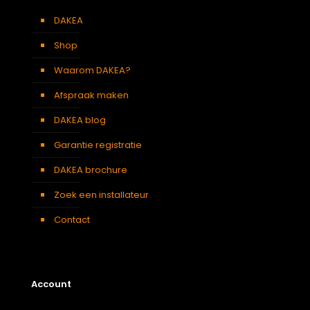
Kleur :
DAKEA
Verduisterend
Petroleumblauw
gordijn
Shop
Waarom DAKEA?
Afspraak maken
DAKEA blog
Garantie registratie
DAKEA brochure
Zoek een installateur
Contact
Account