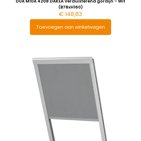
DUA M10A 4208 DAKEA Verduisterend gordijn – Wit
(B78xH160)
€
148,83
Toevoegen aan winkelwagen