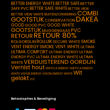
BETTER ENERGY WHITE
BETTER SAFE
BETTER
BETTER SAFE WHITE
SAFE PVC
BETTER VIEW
COMBI
BETTER VIEW WHITE
BUITENZONWERING
DAKEA
GOOTSTUK
CONSERVATION
GOOD
GOOD WHITE
GOOD PVC
GOOTSTUK
PVC
MUGGENGAAS
RETOUR 80%
RETOUR
SMOKE
ROLLUIK
ROLGORDIJN
SECURE WHITE
VENT ENERGY
SMOKE VENT WHITE
ULTIMA
ULTIMA COMFORT
ULTIMA ENERGY
ULTIMA
ULTIMA
ENERGY PVC
ULTIMA ENERGY WHITE
VERDUISTEREND GORDIJN
WHITE
Vernist hout
VERTICA ENERGY
VERTICA ENERGY
Wit
WHITE
VISION ENERGY
VISION ENERGY WHITE
gelakt
ZOZ
Betaalopties & Beveiliging