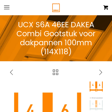
UCX S6A 46EE DAKEA
Combi Gootstuk voor
dakpannen 100mm
(114X118)