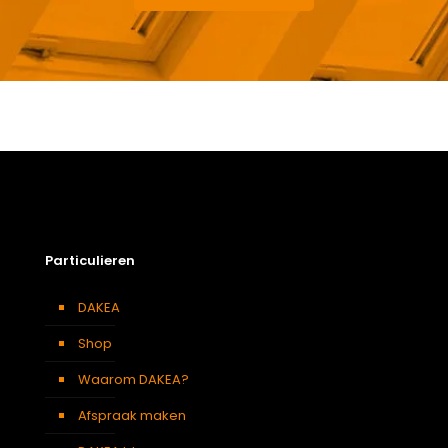
Gewicht
17,1 kg
Afmetingen doos
174 × 50 × 24 cm
Afmeting dakraam
114 x 118 cm – S6A
Soort dakbedekking
Dakpannen
Particulieren
DAKEA
Shop
Waarom DAKEA?
Afspraak maken