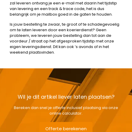
zal leveren ontvang je een e-mail met daarin het tijdstip
van levering en een track & trace code, het is dus
belangrijk om je mailbox goed in de gaten te houden.
Is jouw bestelling te zwaar, te groot of te schadegevoelig
om te laten leveren door een koerierdienst? Geen
probleem, we leveren jouw bestelling dan tot aan de
voordeur / straat op het afgesproken tijdstip met onze
eigen leveringsdienst. Dit kan ook ‘s avonds of in het
weekend plaatsvinden.
Wil je dit artikel liever laten plaatsen?
Bereken dan snel je offerte inclusief plaatsing via onze
online calculator.
Offerte berekenen