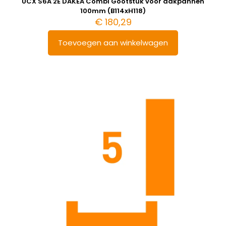
UCX S6A 2E DAKEA Combi Gootstuk voor dakpannen
100mm (B114xH118)
€
180,29
Toevoegen aan winkelwagen