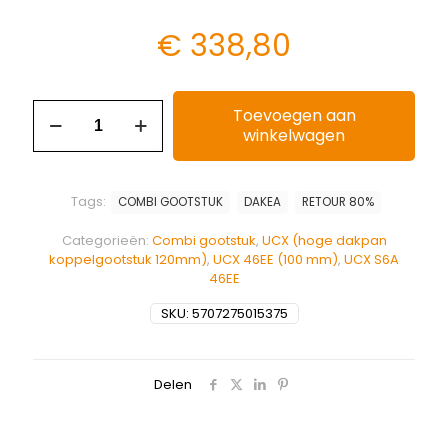
€
338,80
Toevoegen aan
winkelwagen
Tags:
COMBI GOOTSTUK
DAKEA
RETOUR 80%
Categorieën:
Combi gootstuk
,
UCX (hoge dakpan
koppelgootstuk 120mm)
,
UCX 46EE (100 mm)
,
UCX S6A
46EE
SKU:
5707275015375
Delen