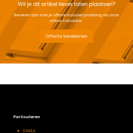
Wil je dit artikel liever laten plaatsen?
Bereken dan snel je offerte inclusief plaatsing via onze
online calculator.
Offerte berekenen
Gewicht
17,1 kg
Afmetingen doos
174 × 50 × 24 cm
Afmeting dakraam
114 x 118 cm – S6A
Soort dakbedekking
Dakpannen
Particulieren
DAKEA