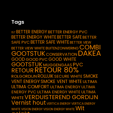
Tags
BETTER ENERGY
BETTER ENERGY PVC
157
BETTER ENERGY WHITE
BETTER SAFE
BETTER
BETTER SAFE WHITE
SAFE PVC
BETTER VIEW
COMBI
BETTER VIEW WHITE
BUITENZONWERING
DAKEA
GOOTSTUK
CONSERVATION
GOOD
GOOD WHITE
GOOD PVC
GOOTSTUK
PVC
MUGGENGAAS
RETOUR 80%
RETOUR
SMOKE
ROLLUIK
ROLGORDIJN
SECURE WHITE
VENT ENERGY
SMOKE VENT WHITE
ULTIMA
ULTIMA COMFORT
ULTIMA ENERGY
ULTIMA
ULTIMA
ENERGY PVC
ULTIMA ENERGY WHITE
VERDUISTEREND GORDIJN
WHITE
Vernist hout
VERTICA ENERGY
VERTICA ENERGY
Wit
WHITE
VISION ENERGY
VISION ENERGY WHITE