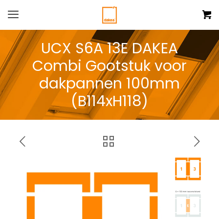
UCX S6A 13E DAKEA
Combi Gootstuk voor
dakpannen 100mm
(B114xH118)