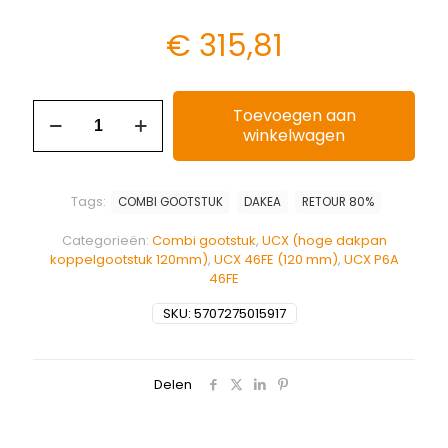
€
315,81
Toevoegen aan
winkelwagen
Tags:
COMBI GOOTSTUK
DAKEA
RETOUR 80%
Categorieën:
Combi gootstuk
,
UCX (hoge dakpan
koppelgootstuk 120mm)
,
UCX 46FE (120 mm)
,
UCX P6A
46FE
SKU:
5707275015917
Delen