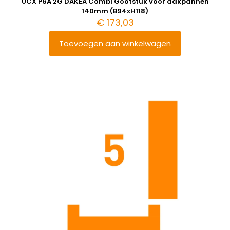
UCX P6A 2G DAKEA Combi Gootstuk voor dakpannen
140mm (B94xH118)
€
173,03
Toevoegen aan winkelwagen