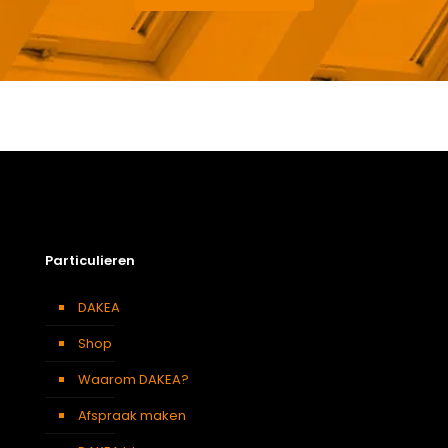
Gewicht
15,85 kg
Afmetingen doos
126 × 50 × 24 cm
Afmeting dakraam
94 x 118 cm – P6A
Soort dakbedekking
Dakpannen
Particulieren
DAKEA
Shop
Waarom DAKEA?
Afspraak maken