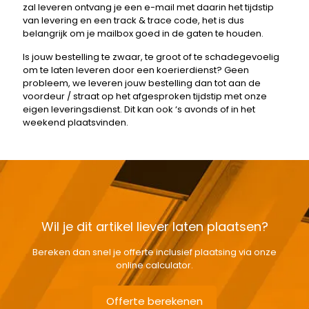
zal leveren ontvang je een e-mail met daarin het tijdstip
van levering en een track & trace code, het is dus
belangrijk om je mailbox goed in de gaten te houden.
Is jouw bestelling te zwaar, te groot of te schadegevoelig
om te laten leveren door een koerierdienst? Geen
probleem, we leveren jouw bestelling dan tot aan de
voordeur / straat op het afgesproken tijdstip met onze
eigen leveringsdienst. Dit kan ook ‘s avonds of in het
weekend plaatsvinden.
Wil je dit artikel liever laten plaatsen?
Bereken dan snel je offerte inclusief plaatsing via onze
online calculator.
Offerte berekenen