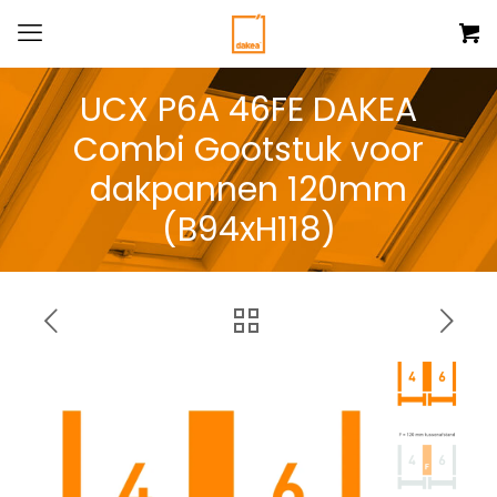
UCX P6A 46FE DAKEA
Combi Gootstuk voor
dakpannen 120mm
(B94xH118)