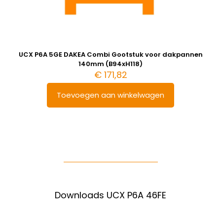
UCX P6A 5GE DAKEA Combi Gootstuk voor dakpannen
140mm (B94xH118)
€
171,82
Toevoegen aan winkelwagen
Downloads UCX P6A 46FE