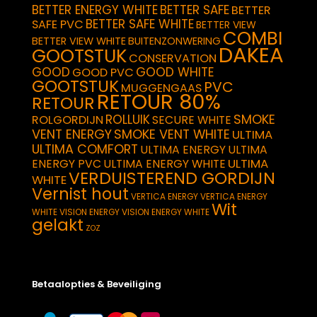
BETTER ENERGY WHITE
BETTER SAFE
BETTER
BETTER SAFE WHITE
SAFE PVC
BETTER VIEW
COMBI
BETTER VIEW WHITE
BUITENZONWERING
DAKEA
GOOTSTUK
CONSERVATION
GOOD
GOOD WHITE
GOOD PVC
GOOTSTUK
PVC
MUGGENGAAS
RETOUR 80%
RETOUR
SMOKE
ROLLUIK
ROLGORDIJN
SECURE WHITE
VENT ENERGY
SMOKE VENT WHITE
ULTIMA
ULTIMA COMFORT
ULTIMA ENERGY
ULTIMA
ULTIMA
ENERGY PVC
ULTIMA ENERGY WHITE
VERDUISTEREND GORDIJN
WHITE
Vernist hout
VERTICA ENERGY
VERTICA ENERGY
Wit
WHITE
VISION ENERGY
VISION ENERGY WHITE
gelakt
ZOZ
Betaalopties & Beveiliging