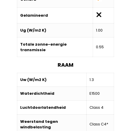
Gelamineerd
Ug (W/m2 K)
1.00
Totale zonne-energie
0.55
transmissie
RAAM
Uw (W/m2 K)
1.3
Waterdichtheid
E1500
Luchtdoorlatendheid
Class 4
Weerstand tegen
Class C4*
windbelasting