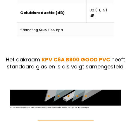
32 (-1,-5)
Geluidsreductie (dB)
dB
* afmeting M10A, U4A, npd
Het dakraam
KPV C6A B900 GOOD PVC
heeft
standaard glas en is als volgt samengesteld.