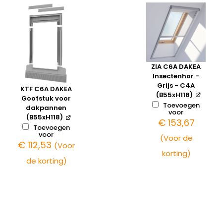
ZIA C6A DAKEA
Insectenhor -
Grijs - C4A
KTF C6A DAKEA
(B55xH118)
Gootstuk voor
Toevoegen
dakpannen
voor
(B55xH118)
€
153,67
Toevoegen
voor
(Voor de
€
112,53
(Voor
korting)
de korting)