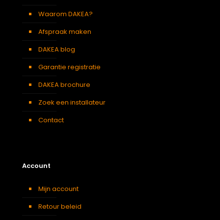
Kantoor
,
Keuken
,
Toilet
,
Woonkamer
Waarom DAKEA?
KTF C6A DAKEA Gootstuk voor dakpannen (B55xH118)
Afspraak maken
Afmeting dakraam
55 x 118 cm – C6A
DAKEA blog
Soort dakbedekking
Dakpannen
Garantie registratie
ZIA C6A DAKEA Insectenhor - Grijs - C4A (B55xH118)
DAKEA brochure
55 x 98 cm – C4A
,
55 x 118 cm
Afmeting dakraam
– C6A
Zoek een installateur
Berging
,
Dressing
,
Eetkamer
,
Zolder
,
Badkamer
,
Contact
Soort kamer
Slaapkamer
,
Garage
,
Kantoor
,
Keuken
,
Toilet
,
Woonkamer
SSR C6A DAKEA Rolluik op zonne-energie (B55xH118)
Account
Afmeting dakraam
55 x 118 cm – C6A
Mijn account
Berging
,
Dressing
,
Eetkamer
,
Zolder
,
Badkamer
,
Retour beleid
Soort kamer
Slaapkamer
,
Gang
,
Garage
,
Kantoor
,
Keuken
,
Toilet
,