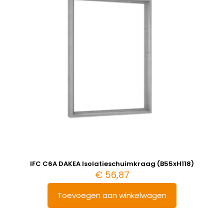
IFC C6A DAKEA Isolatieschuimkraag (B55xH118)
€
56,87
Toevoegen aan winkelwagen