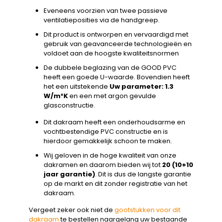
Eveneens voorzien van twee passieve
ventilatieposities via de handgreep.
Dit product is ontworpen en vervaardigd met
gebruik van geavanceerde technologieën en
voldoet aan de hoogste kwaliteitsnormen
De dubbele beglazing van de GOOD PVC
heeft een goede U-waarde. Bovendien heeft
het een uitstekende
Uw parameter: 1.3
W/m²K
en een met argon gevulde
glasconstructie.
Dit dakraam heeft een onderhoudsarme en
vochtbestendige PVC constructie en is
hierdoor gemakkelijk schoon te maken.
Wij geloven in de hoge kwaliteit van onze
dakramen en daarom bieden wij tot
20 (10+10
jaar garantie)
. Dit is dus de langste garantie
op de markt en dit zonder registratie van het
dakraam.
Vergeet zeker ook niet de
gootstukken voor dit
dakraam
te bestellen naargelang uw bestaande