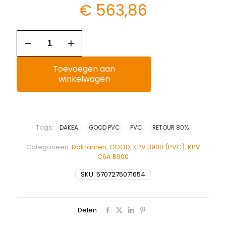
€
563,86
Toevoegen aan
winkelwagen
Tags:
DAKEA
GOOD PVC
PVC
RETOUR 80%
Categorieën:
Dakramen
,
GOOD
,
KPV B900 (PVC)
,
KPV
C6A B900
SKU:
5707275071654
Delen