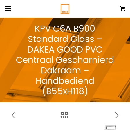
KPV C6A B900
Standard Glass –
DAKEA GOOD PVC
Centraal Gescharnierd
Dakraam –
Handbediend
(B55xH118)