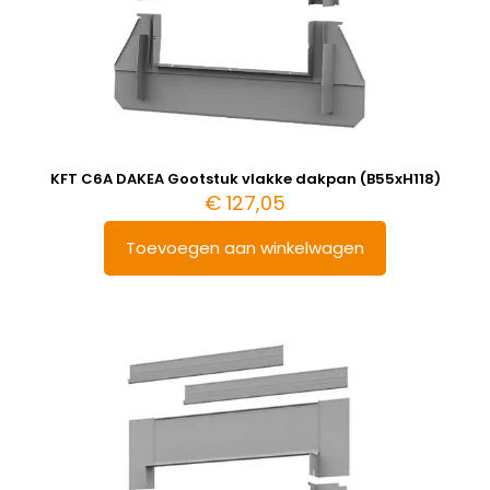
KFT C6A DAKEA Gootstuk vlakke dakpan (B55xH118)
€
127,05
Toevoegen aan winkelwagen