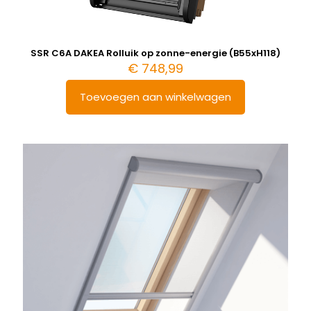
SSR C6A DAKEA Rolluik op zonne-energie (B55xH118)
€
748,99
Toevoegen aan winkelwagen