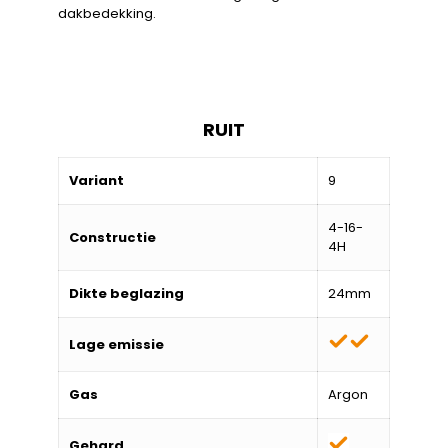
dakbedekking.
RUIT
Variant
9
4-16-
Constructie
4H
Dikte beglazing
24mm
Lage emissie
Gas
Argon
Gehard