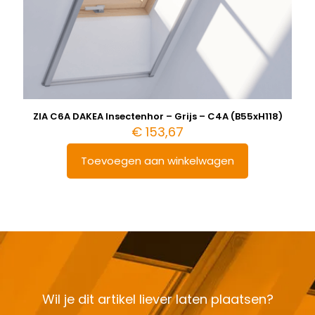
ZIA C6A DAKEA Insectenhor – Grijs – C4A (B55xH118)
€
153,67
Toevoegen aan winkelwagen
Wil je dit artikel liever laten plaatsen?