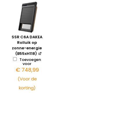
SSR C6A DAKEA
Rolluik op
zonne-energie
(B55xH118)
Toevoegen
voor
€
748,99
(Voor de
korting)