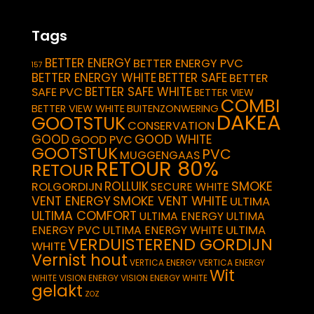
Tags
BETTER ENERGY
BETTER ENERGY PVC
157
BETTER ENERGY WHITE
BETTER SAFE
BETTER
BETTER SAFE WHITE
SAFE PVC
BETTER VIEW
COMBI
BETTER VIEW WHITE
BUITENZONWERING
DAKEA
GOOTSTUK
CONSERVATION
GOOD
GOOD WHITE
GOOD PVC
GOOTSTUK
PVC
MUGGENGAAS
RETOUR 80%
RETOUR
SMOKE
ROLLUIK
ROLGORDIJN
SECURE WHITE
VENT ENERGY
SMOKE VENT WHITE
ULTIMA
ULTIMA COMFORT
ULTIMA ENERGY
ULTIMA
ULTIMA
ENERGY PVC
ULTIMA ENERGY WHITE
VERDUISTEREND GORDIJN
WHITE
Vernist hout
VERTICA ENERGY
VERTICA ENERGY
Wit
WHITE
VISION ENERGY
VISION ENERGY WHITE
gelakt
ZOZ