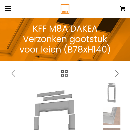
KFF M8A DAKEA
Verzonken gootstuk
voor leien (B78xH140)