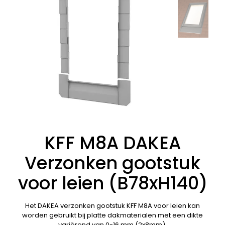
KFF M8A DAKEA
Verzonken gootstuk
voor leien (B78xH140)
Het DAKEA verzonken gootstuk KFF M8A voor leien kan
worden gebruikt bij platte dakmaterialen met een dikte
variërend van 0-16 mm (2x8mm).