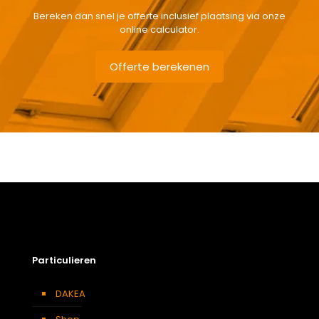
Bereken dan snel je offerte inclusief plaatsing via onze
online calculator.
Offerte berekenen
Gewicht
7,2 kg
Afmetingen doos
151 × 38 × 12 cm
Afmeting dakraam
78 x 140 cm – M8A
Soort dakbedekking
Leien
Particulieren
DAKEA