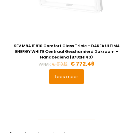
KEV M8A B1810 Comfort Glass Triple – DAKEA ULTIMA
ENERGY WHITE Centraal Gescharnierd Dakraam –
Handbediend (B78xH140)
€
772,46
€
813,12
VANAF:
Lees meer