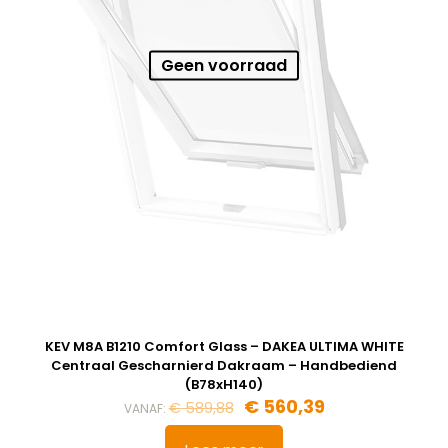
Geen voorraad
KEV M8A B1210 Comfort Glass – DAKEA ULTIMA WHITE
Centraal Gescharnierd Dakraam – Handbediend
(B78xH140)
€
560,39
€
589,88
VANAF: