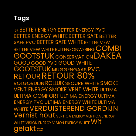
Tags
BETTER ENERGY
BETTER ENERGY PVC
157
BETTER ENERGY WHITE
BETTER SAFE
BETTER
BETTER SAFE WHITE
SAFE PVC
BETTER VIEW
COMBI
BETTER VIEW WHITE
BUITENZONWERING
DAKEA
GOOTSTUK
CONSERVATION
GOOD
GOOD WHITE
GOOD PVC
GOOTSTUK
PVC
MUGGENGAAS
RETOUR 80%
RETOUR
SMOKE
ROLLUIK
ROLGORDIJN
SECURE WHITE
VENT ENERGY
SMOKE VENT WHITE
ULTIMA
ULTIMA COMFORT
ULTIMA ENERGY
ULTIMA
ULTIMA
ENERGY PVC
ULTIMA ENERGY WHITE
VERDUISTEREND GORDIJN
WHITE
Vernist hout
VERTICA ENERGY
VERTICA ENERGY
Wit
WHITE
VISION ENERGY
VISION ENERGY WHITE
gelakt
ZOZ