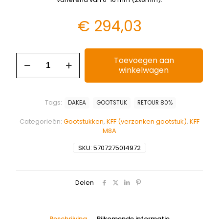
€
294,03
Toevoegen aan
winkelwagen
Tags:
DAKEA
GOOTSTUK
RETOUR 80%
Categorieën:
Gootstukken
,
KFF (verzonken gootstuk)
,
KFF
M8A
SKU:
5707275014972
Delen
Beschrijving
Bijkomende informatie