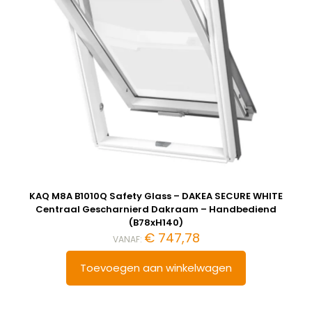
KAQ M8A B1010Q Safety Glass – DAKEA SECURE WHITE
Centraal Gescharnierd Dakraam – Handbediend
(B78xH140)
€
747,78
VANAF:
Toevoegen aan winkelwagen