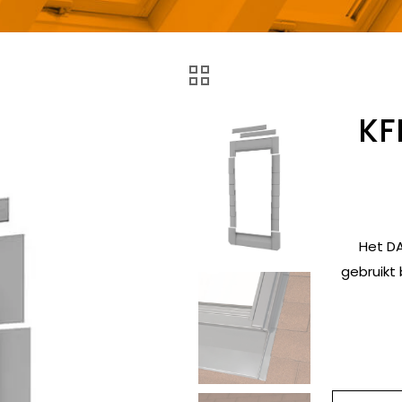
KF
Het DA
gebruikt 