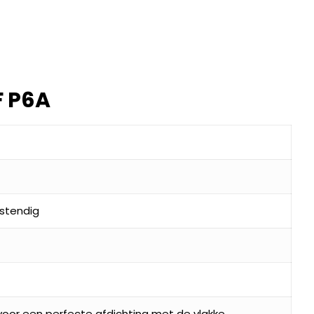
F P6A
stendig
oor een perfecte afdichting met de vlakke