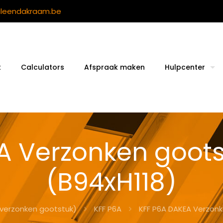
ileendakraam.be
t
Calculators
Afspraak maken
Hulpcenter
A Verzonken gootst
(B94xH118)
(verzonken gootstuk)
KFF P6A
KFF P6A DAKEA Verzonk