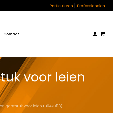
Particulieren
Professionelen
Contact
uk voor leien
en gootstuk voor leien (B94xH118)