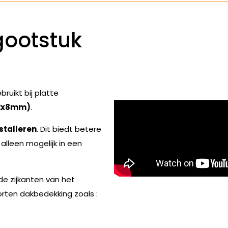
gootstuk
ruikt bij platte
(2x8mm)
.
stalleren
. Dit biedt betere
alleen mogelijk in een
e zijkanten van het
orten dakbedekking zoals :