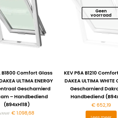
Geen
voorraad
 B1800 Comfort Glass
KEV P6A B1210 Comfort
– DAKEA ULTIMA ENERGY
DAKEA ULTIMA WHITE 
ntraal Gescharnierd
Gescharnierd Dak
aam – Handbediend
Handbediend (B94x
(B94xH118)
€
652,19
€
1.098,68
VANAF:
Lees meer