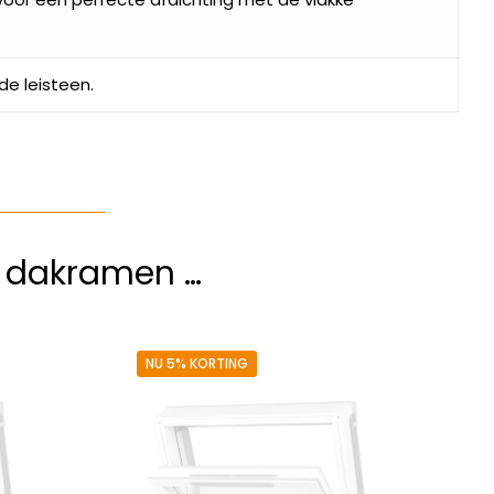
nde leisteen.
e dakramen …
NU 5% KORTING