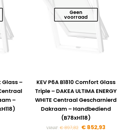
Geen
voorraad
 Glass –
KEV P6A B1810 Comfort Glass
Centraal
Triple – DAKEA ULTIMA ENERGY
raam –
WHITE Centraal Gescharnierd
H118)
Dakraam – Handbediend
(B78xH118)
€
852,93
€
897,82
VANAF: