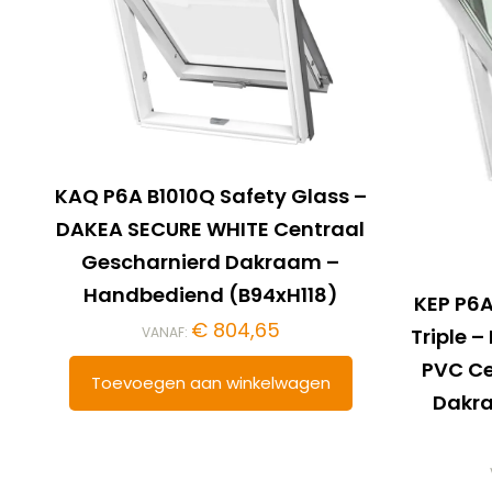
KAQ P6A B1010Q Safety Glass –
DAKEA SECURE WHITE Centraal
Gescharnierd Dakraam –
Handbediend (B94xH118)
KEP P6A
€
804,65
VANAF:
Triple 
PVC Ce
Toevoegen aan winkelwagen
Dakr