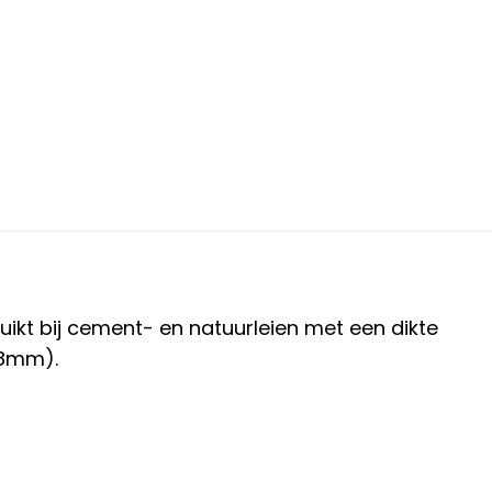
uikt
bij cement- en natuurleien
met een dikte
x8mm).