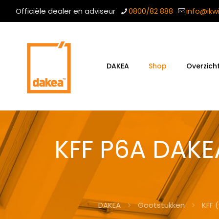
Officiële dealer en adviseur
0800/82 888
info@ikw
DAKEA
Shop
Overzich
KFF P6A DAKE
DAKEA
Gootstukken
KFF 