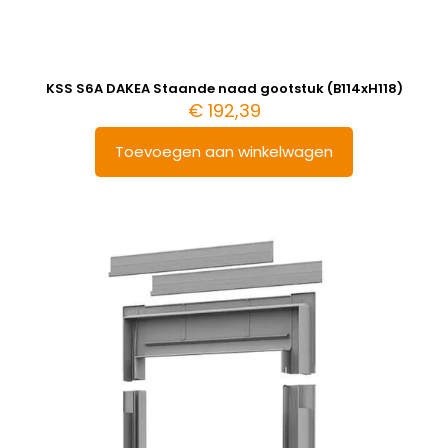
KSS S6A DAKEA Staande naad gootstuk (B114xH118)
€
192,39
Toevoegen aan winkelwagen