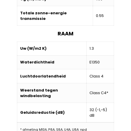
Totale zonne-energie
0.55
transmissie
RAAM
Uw (W/m2 K)
1.3
Waterdichtheid
E1350
Luchtdoorlatendheid
Class 4
Weerstand tegen
Class C4*
windbelasting
32 (-1,-5)
Geluidsreductie (dB)
dB
* afmeting M10A, P8A, S8A, U4A, U8A: npd