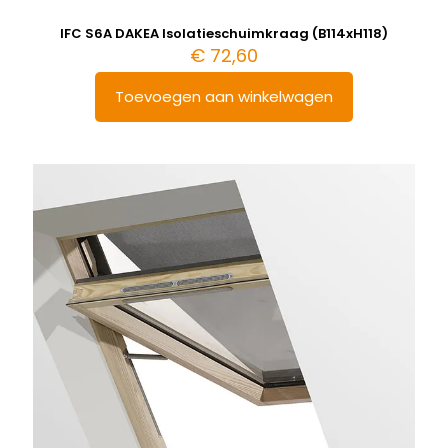
IFC S6A DAKEA Isolatieschuimkraag (B114xH118)
€
72,60
Toevoegen aan winkelwagen