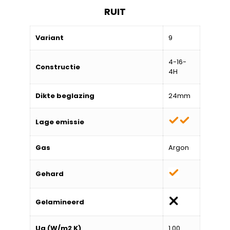
RUIT
Variant
9
4-16-
Constructie
4H
Dikte beglazing
24mm
Lage emissie
Gas
Argon
Gehard
Gelamineerd
Ug (W/m2 K)
1.00