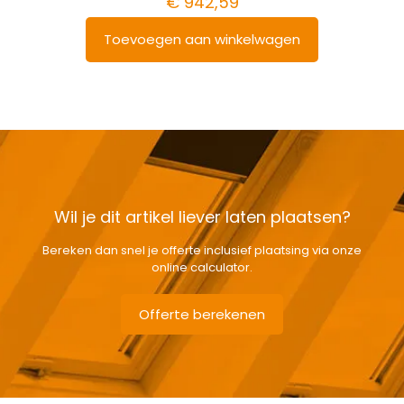
€
942,59
Toevoegen aan winkelwagen
Wil je dit artikel liever laten plaatsen?
Bereken dan snel je offerte inclusief plaatsing via onze
online calculator.
Offerte berekenen