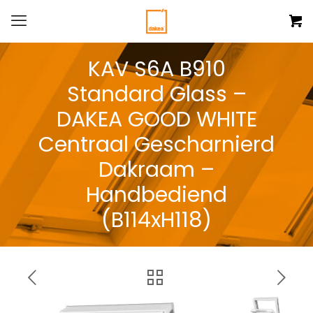
KAV S6A B910
Standard Glass –
DAKEA GOOD WHITE
Centraal Gescharnierd
Dakraam –
Handbediend
(B114xH118)