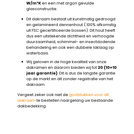
W/m²K
en een met argon gevulde
glasconstructie.
Dit dakraam bestaat uit kunstmatig gedroogd
en gelamineerd dennenhout ( 100% afkomstig
uit FSC gecertificeerde bossen). Dit hout heeft
dus een uitstekende dichtheid en verhoogde
duurzaamheid, schimmel- en insectdodende
behandeling en ook een dubbele laklaag op
waterbasis.
Wij geloven in de hoge kwaliteit van onze
dakramen en daarom bieden wij tot
20 (10+10
jaar garantie)
. Dit is dus de langste garantie
op de markt en dit zonder registratie van het
dakraam.
Vergeet zeker ook niet de
gootstukken voor dit
dakraam
te bestellen naargelang uw bestaande
dakbedekking.