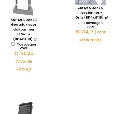
ZIA S6A DAKEA
Insectenhor -
Grijs (B114xH118)
KUF S6A DAKEA
Toevoegen
Gootstuk voor
voor
dakpannen
€
214,17
(Voor
120mm
(B114xH118)
de korting)
Toevoegen
voor
€
145,20
(Voor de
korting)