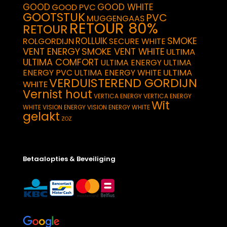
GOOD
GOOD WHITE
GOOD PVC
GOOTSTUK
PVC
MUGGENGAAS
RETOUR 80%
RETOUR
SMOKE
ROLLUIK
ROLGORDIJN
SECURE WHITE
VENT ENERGY
SMOKE VENT WHITE
ULTIMA
ULTIMA COMFORT
ULTIMA ENERGY
ULTIMA
ULTIMA
ENERGY PVC
ULTIMA ENERGY WHITE
VERDUISTEREND GORDIJN
WHITE
Vernist hout
VERTICA ENERGY
VERTICA ENERGY
Wit
WHITE
VISION ENERGY
VISION ENERGY WHITE
gelakt
ZOZ
Betaalopties & Beveiliging