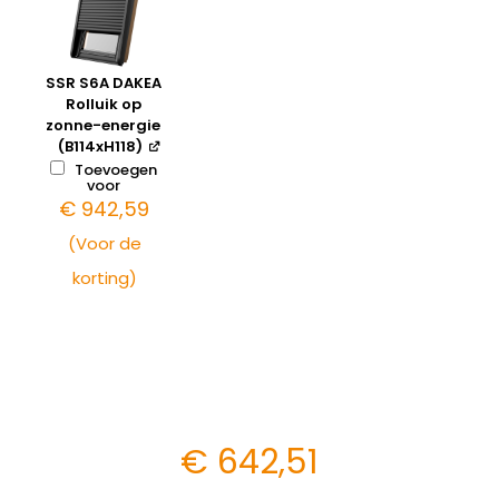
SSR S6A DAKEA
Rolluik op
zonne-energie
(B114xH118)
Toevoegen
voor
€
942,59
(Voor de
korting)
€
642,51