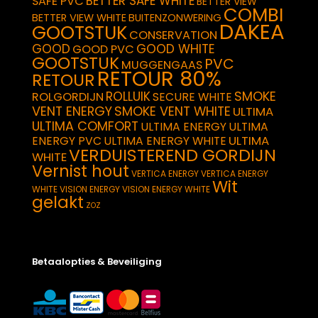
BETTER SAFE WHITE
SAFE PVC
BETTER VIEW
COMBI
BETTER VIEW WHITE
BUITENZONWERING
DAKEA
GOOTSTUK
CONSERVATION
GOOD
GOOD WHITE
GOOD PVC
GOOTSTUK
PVC
MUGGENGAAS
RETOUR 80%
RETOUR
SMOKE
ROLLUIK
ROLGORDIJN
SECURE WHITE
VENT ENERGY
SMOKE VENT WHITE
ULTIMA
ULTIMA COMFORT
ULTIMA ENERGY
ULTIMA
ULTIMA
ENERGY PVC
ULTIMA ENERGY WHITE
VERDUISTEREND GORDIJN
WHITE
Vernist hout
VERTICA ENERGY
VERTICA ENERGY
Wit
WHITE
VISION ENERGY
VISION ENERGY WHITE
gelakt
ZOZ
Betaalopties & Beveiliging