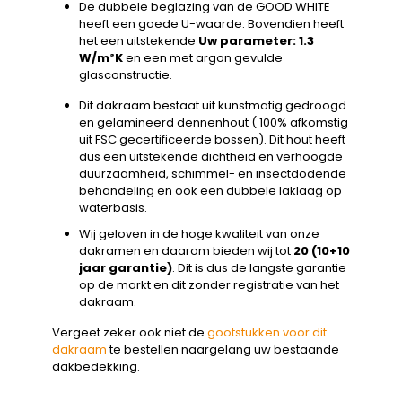
De dubbele beglazing van de GOOD WHITE
heeft een goede U-waarde. Bovendien heeft
het een uitstekende
Uw parameter: 1.3
W/m²K
en een met argon gevulde
glasconstructie.
Dit dakraam bestaat uit kunstmatig gedroogd
en gelamineerd dennenhout ( 100% afkomstig
uit FSC gecertificeerde bossen). Dit hout heeft
dus een uitstekende dichtheid en verhoogde
duurzaamheid, schimmel- en insectdodende
behandeling en ook een dubbele laklaag op
waterbasis.
Wij geloven in de hoge kwaliteit van onze
dakramen en daarom bieden wij tot
20 (10+10
jaar garantie)
. Dit is dus de langste garantie
op de markt en dit zonder registratie van het
dakraam.
Vergeet zeker ook niet de
gootstukken voor dit
dakraam
te bestellen naargelang uw bestaande
dakbedekking.