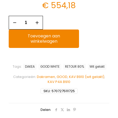
€
554,18
Toevoegen aan
winkelwagen
Tags:
DAKEA
GOOD WHITE
RETOUR 80%
Wit gelakt
Categorieën:
Dakramen
,
GOOD
,
KAV B910 (wit gelakt)
,
KAV P4A B910
SKU:
5707275111725
Delen