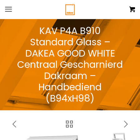
KAV P4A B910
Standard Glass –
DAKEA GOOD WHITE
Centraal Gescharnierd
Dakraam –
Handbediend
(B94xH98)