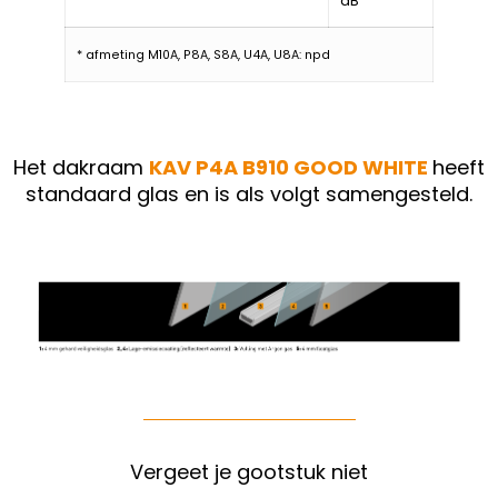
dB
* afmeting M10A, P8A, S8A, U4A, U8A: npd
Het dakraam
KAV P4A B910 GOOD WHITE
heeft
standaard glas en is als volgt samengesteld.
Vergeet je gootstuk niet