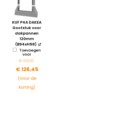
KUF P4A DAKEA
Gootstuk voor
dakpannen
120mm
(B94xH98)
Toevoegen
voor
€
133,10
€
126,45
(Voor de
korting)