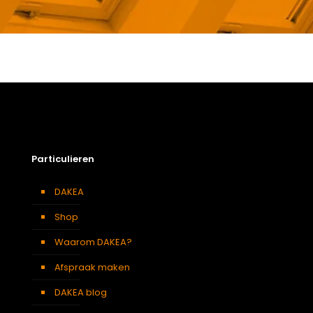
Gewicht
49,5 kg
Afmetingen doos
166 × 97 × 15 cm
Afmeting dakraam
94 x 98 cm – P4A
Beglazing
Dubbele beglazing
Dakraam afwerking
Wit gelakt houten dakraam
Particulieren
Openingswijze
Centraal gescharnierd
Berging
,
Dressing
,
Eetkamer
,
DAKEA
Soort kamer
Zolder
,
Slaapkamer
,
Garage
,
Kantoor
,
Keuken
,
Woonkamer
Shop
KUF P4A DAKEA Gootstuk voor dakpannen 120mm
(B94xH98)
Waarom DAKEA?
Afspraak maken
Soort dakbedekking
Dakpannen
DAKEA blog
Afmeting dakraam
94 x 98 cm – P4A