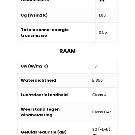
Ug (W/m2 K)
1.00
Totale zonne-energie
0.55
transmissie
RAAM
Uw (W/m2 K)
1.3
Waterdichtheid
E1350
Luchtdoorlatendheid
Class 4
Weerstand tegen
Class C4*
windbelasting
32 (-1,-5)
Geluidsreductie (dB)