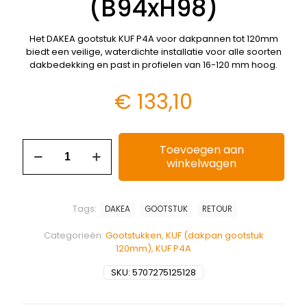
(B94xH98)
Het DAKEA gootstuk KUF P4A voor dakpannen tot 120mm
biedt een veilige, waterdichte installatie voor alle soorten
dakbedekking en past in profielen van 16-120 mm hoog.
€
133,10
Toevoegen aan
winkelwagen
Tags:
DAKEA
GOOTSTUK
RETOUR
Categorieën:
Gootstukken
,
KUF (dakpan gootstuk
120mm)
,
KUF P4A
SKU:
5707275125128