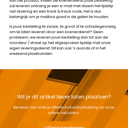
van het product. Indien de koerierdienst jouw bestelling
zal leveren ontvang je een e-mail met daarin het tijdstip
van levering en een track & trace code, het is dus
belangrijk om je mailbox goed in de gaten te houden.
Is jouw bestelling te zwaar, te groot of te schadegevoelig
om te laten leveren door een koerierdienst? Geen
probleem, we leveren jouw bestelling dan tot aan de
voordeur / straat op het afgesproken tijdstip met onze
eigen leveringsdienst. Dit kan ook ‘s avonds of in het
weekend plaatsvinden.
Wil je dit artikel liever laten plaatsen?
Bereken dan snel je offerte inclusief plaatsing via onze
online calculator.
Offerte berekenen