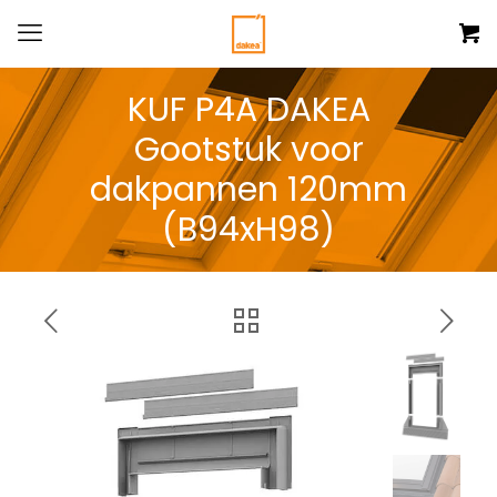
KUF P4A DAKEA
Gootstuk voor
dakpannen 120mm
(B94xH98)