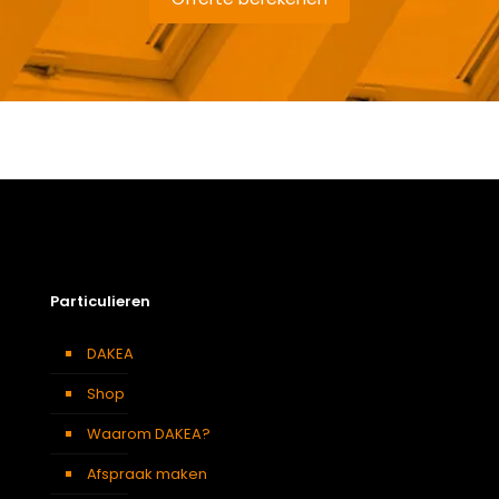
Gewicht
10,1 kg
Afmetingen doos
194 × 50 × 12 cm
Soort dakbedekking
Dakpannen
Afmeting dakraam
94 x 98 cm – P4A
Particulieren
DAKEA
Shop
Waarom DAKEA?
Afspraak maken