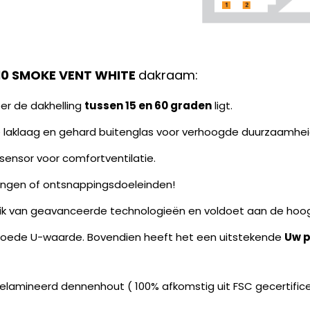
10 SMOKE VENT WHITE
dakraam:
er de dakhelling
tussen 15 en 60 graden
ligt.
 laklaag en gehard buitenglas voor verhoogde duurzaamheid
ensor voor comfortventilatie.
gangen of ontsnappingsdoeleinden!
uik van geavanceerde technologieën en voldoet aan de hoo
goede U-waarde. Bovendien heeft het een uitstekende
Uw p
lamineerd dennenhout ( 100% afkomstig uit FSC gecertifice