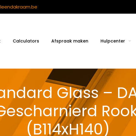
ileendakraam.be
t
Calculators
Afspraak maken
Hulpcenter
tandard Glass – 
 Gescharnierd Roo
(B114xH140)