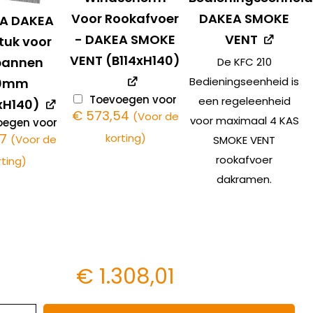
Voor Rookafvoer
DAKEA SMOKE
8A DAKEA
- DAKEA SMOKE
VENT
tuk voor
VENT (B114xH140)
pannen
De KFC 210
Bedieningseenheid is
20mm
Toevoegen voor
een regeleenheid
xH140)
€
573,54
(Voor de
voor maximaal 4 KAS
egen voor
67
korting)
(Voor de
SMOKE VENT
rookafvoer
rting)
dakramen.
€
1.308,01