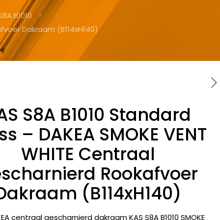
S8A B1010
fvoer Dakraam (B114xH140)
AS S8A B1010 Standard
ss – DAKEA SMOKE VENT
WHITE Centraal
scharnierd Rookafvoer
Dakraam (B114xH140)
EA centraal gescharnierd dakraam KAS S8A B1010 SMOKE