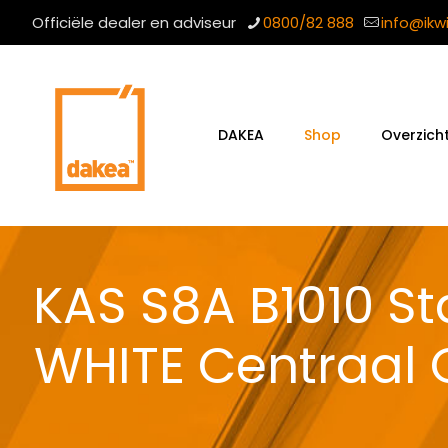
Officiële dealer en adviseur
0800/82 888
info@ikw
DAKEA
Shop
Overzich
KAS S8A B1010 S
WHITE Centraal