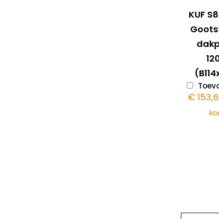
KUF S
Goots
dak
1
(B114
Toevo
€
153,
ko