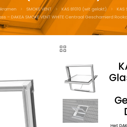
akramen
SMOKE VENT
KAS B1010 (wit gelakt)
KAS 
lass – DAKEA SMOKE VENT WHITE Centraal Gescharnierd Rooka
K
Gla
Ge
Het DAK