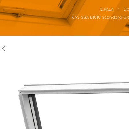
DAKEA
D
KAS S8A B1010 Standard G