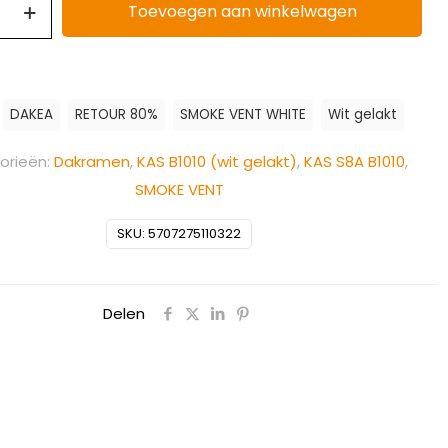
Toevoegen aan winkelwagen
:
DAKEA
RETOUR 80%
SMOKE VENT WHITE
Wit gelakt
orieën:
Dakramen
,
KAS B1010 (wit gelakt)
,
KAS S8A B1010
,
SMOKE VENT
SKU:
5707275110322
Delen